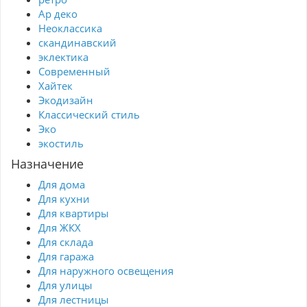
Ар деко
Неоклассика
скандинавский
эклектика
Современный
Хайтек
Экодизайн
Классический стиль
Эко
экостиль
Назначение
Для дома
Для кухни
Для квартиры
Для ЖКХ
Для склада
Для гаража
Для наружного освещения
Для улицы
Для лестницы