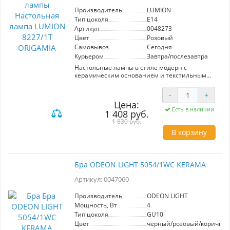
Производитель
LUMION
Тип цоколя
E14
Артикул
0048273
Цвет
Розовый
Самовывоз
Сегодня
Курьером
Завтра/послезавтра
Настольные лампы в стиле модерн с
керамическим основанием и текстильным
абажуром легко впишутся в спальню, гостиную
или детскую. Ухаживать за таким
-
+
светильником очень просто. Трендовые цвета
Цена:
позволяют сочетать лампы с остальным
Есть в наличии
1 408 руб.
интерьером. Мягкий, приглушенный свет
создает атмосферу уюта. Выключатель на
1 830 руб.
проводе.
В корзину
Бра ODEON LIGHT 5054/1WC KERAMA
Артикул: 0047060
Производитель
ODEON LIGHT
Мощность, Вт
4
Тип цоколя
GU10
Цвет
черный/розовый/коричн.