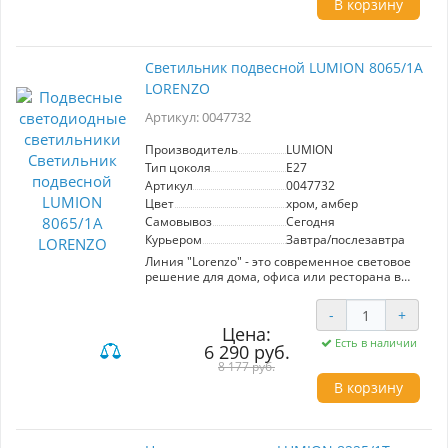
В корзину
Светильник подвесной LUMION 8065/1A
LORENZO
Артикул: 0047732
Производитель
LUMION
Тип цоколя
E27
Артикул
0047732
Цвет
хром, амбер
Самовывоз
Сегодня
Курьером
Завтра/послезавтра
Линия "Lorenzo" - это современное световое
решение для дома, офиса или ресторана в
стиле модерн.Основным декоративным
элементом светильника являются две
-
+
хромированные металлические сферы.
Цена:
Благодаря им линия выглядит стильно и
Есть в наличии
6 290 руб.
современно. Металлическая арматура
гармонично сочетается со стеклянным
8 177 руб.
плафоном из рифленого стекла в цвете
В корзину
дымчатый, янтарный и зеленый. Благодаря
рифленой поверхности лампа внутри плафона
смотрится не обычно и экстраординарно.