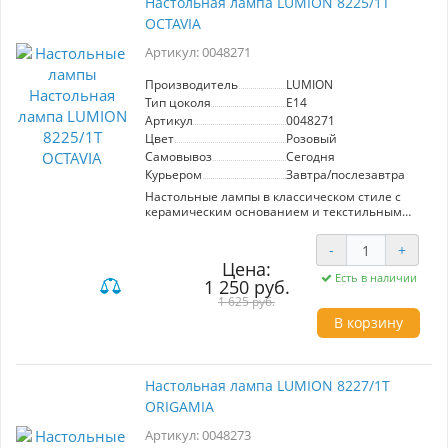
Настольная лампа LUMION 8225/1T
OCTAVIA
Артикул: 0048271
Производитель
LUMION
Тип цоколя
E14
Артикул
0048271
Цвет
Розовый
Самовывоз
Сегодня
Курьером
Завтра/послезавтра
Настольные лампы в классическом стиле с
керамическим основанием и текстильным
абажуром легко впишутся в спальню, гостиную
или детскую. Ухаживать за таким
-
+
светильником очень просто. Трендовые цвета
Цена:
позволяют сочетать лампы с остальным
Есть в наличии
1 250 руб.
интерьером. Мягкий, приглушенный свет
создает атмосферу уюта. Выключатель на
1 625 руб.
проводе.
В корзину
Настольная лампа LUMION 8227/1T
ORIGAMIA
Артикул: 0048273