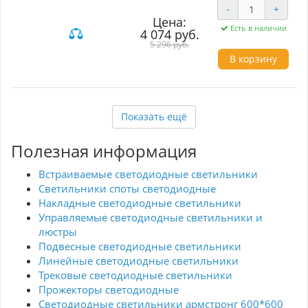
латунь титаниум. Текстильные плафоны
-
+
представлены в двух цветах и меняют свой
Цена:
оттенок в зависимости от освещения: от
Есть в наличии
4 074 руб.
серого при выключенном свете до серо-синего
при включенном и от кремово-бежевого до
5 296 руб.
золотистого. Снизу абажуров установлен
В корзину
акриловый рассеиватель, который мягко
рассеивает свет. Декоративный элемент из
стеклянного фактурного стекла в нижней
части абажура делает дизайн завершенным.
Показать ещё
Полезная информация
Встраиваемые светодиодные светильники
Светильники споты светодиодные
Накладные светодиодные светильники
Управляемые светодиодные светильники и
люстры
Подвесные светодиодные светильники
Линейные светодиодные светильники
Трековые светодиодные светильники
Прожекторы светодиодные
Светодиодные светильники армстронг 600*600