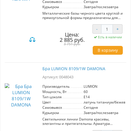
Самовывоз
Сегодня
Курьером
Завтра/послезавтра
Металлические базы черного цвета круглой и
прямоугольной формы предназначены для
установки подвесов линий OVALI, KERAMA,
COCOON с цоколем GU10. Планка и шурупы
-
+
для крепежа в комплекте.
Цена:
Есть в наличии
2 885 руб.
3 751 руб.
В корзину
Бра LUMION 8109/1W DAMONA
Артикул: 0048043
Производитель
LUMION
Мощность, Вт
60
Тип цоколя
E14
Цвет
латунь титаниум/бежевый
Самовывоз
Сегодня
Курьером
Завтра/послезавтра
Светильники линии Damona красивы,
элегантны и притягательны. Арматура
выполнена из металла трендового цвета