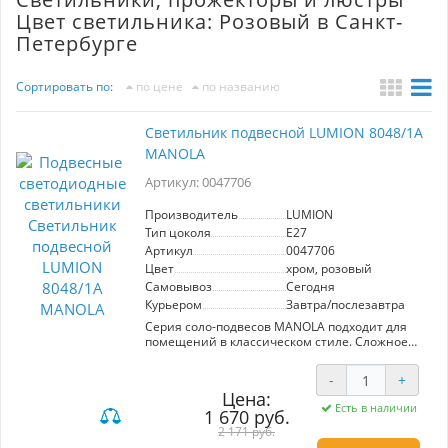
Цвет светильника: Розовый в Санкт-
Петербурге
Сортировать по:
по цене
по названию
Светильник подвесной LUMION 8048/1A
MANOLA
Артикул: 0047706
Производитель
LUMION
Тип цоколя
E27
Артикул
0047706
Цвет
хром, розовый
Самовывоз
Сегодня
Курьером
Завтра/послезавтра
Серия соло-подвесов MANOLA подходит для
помещений в классическом стиле. Сложное
наборное основание из прозрачных и
хромовых элементов украшает светильник.
-
+
Цветное стекло плафона имеет гладкую
Цена:
наружную поверхность и ребристую внутри.
Есть в наличии
1 670 руб.
Актуальная цветовая гамма - зеленый,
розовый, прозрачный - позволяет добавить
2 171 руб.
цветового акцента в интерьер.