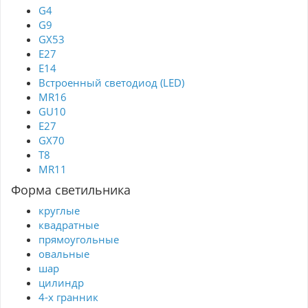
G4
G9
GX53
Е27
E14
Встроенный светодиод (LED)
MR16
GU10
E27
GX70
T8
MR11
Форма светильника
круглые
квадратные
прямоугольные
овальные
шар
цилиндр
4-х гранник