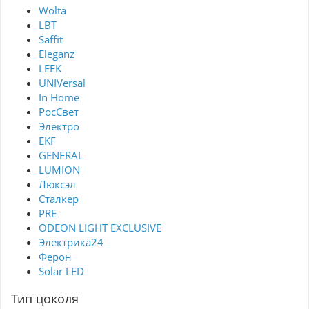
Wolta
LBT
Saffit
Eleganz
LEEK
UNIVersal
In Home
РосСвет
Электро
EKF
GENERAL
LUMION
Люксэл
Сталкер
PRE
ODEON LIGHT EXCLUSIVE
Электрика24
Ферон
Solar LED
Тип цоколя