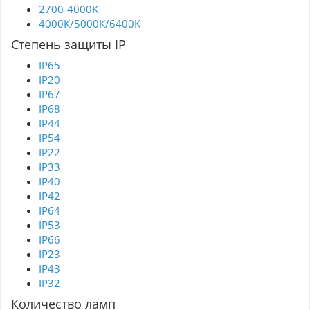
2700-4000K
4000K/5000K/6400K
Степень защиты IP
IP65
IP20
IP67
IP68
IP44
IP54
IP22
IP33
IP40
IP42
IP64
IP53
IP66
IP23
IP43
IP32
Количество ламп