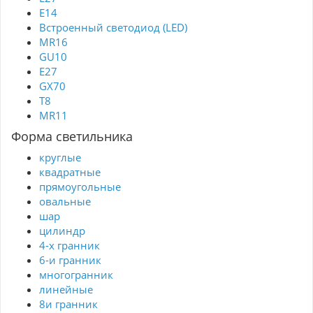
E14
Встроенный светодиод (LED)
MR16
GU10
E27
GX70
T8
MR11
Форма светильника
круглые
квадратные
прямоугольные
овальные
шар
цилиндр
4-х гранник
6-и гранник
многогранник
линейные
8и гранник