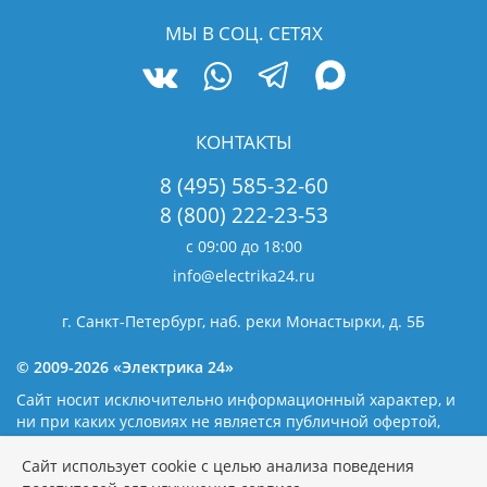
МЫ В СОЦ. СЕТЯХ
КОНТАКТЫ
8 (495) 585-32-60
8 (800) 222-23-53
с 09:00 до 18:00
info@electrika24.ru
г. Санкт-Петербург, наб. реки Монастырки, д. 5Б
© 2009-2026 «Электрика 24»
Сайт носит исключительно информационный характер, и
ни при каких условиях не является публичной офертой,
определяемой положениями статьи 437(2) Гражданского
кодекса Российской Федерации. Наличие и цены уточняйте
Сайт использует cookie с целью анализа поведения
у наших операторов.
Политика обработки персональных