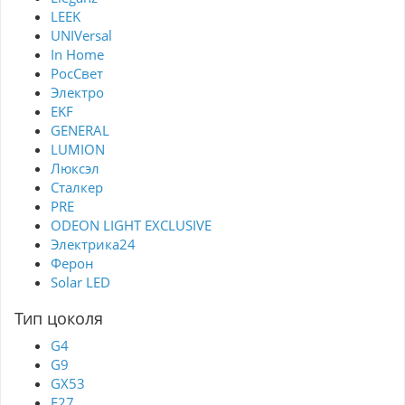
LEEK
UNIVersal
In Home
РосСвет
Электро
EKF
GENERAL
LUMION
Люксэл
Сталкер
PRE
ODEON LIGHT EXCLUSIVE
Электрика24
Ферон
Solar LED
Тип цоколя
G4
G9
GX53
Е27