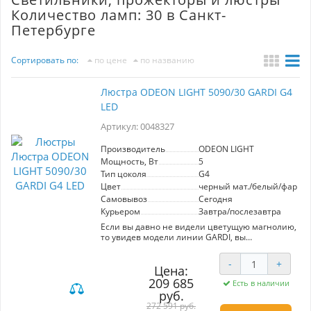
Количество ламп: 30 в Санкт-
Петербурге
Сортировать по:
по цене
по названию
Люстра ODEON LIGHT 5090/30 GARDI G4
LED
Артикул: 0048327
Производитель
ODEON LIGHT
Мощность, Вт
5
Тип цоколя
G4
Цвет
черный мат./белый/фарфо
Самовывоз
Сегодня
Курьером
Завтра/послезавтра
Если вы давно не видели цветущую магнолию,
то увидев модели линии GARDI, вы
насладитесь красотой и природным сходством
с этим прекрасным деревом. Плафоны в виде
-
+
белых цветов выполнены из
Цена:
светопропускающего фарфора и образуют
209 685
Есть в наличии
завораживающую композицию.
руб.
Металлический каркас черного матового
272 591 руб.
цвета повторяет силуэт кроны магнолии.