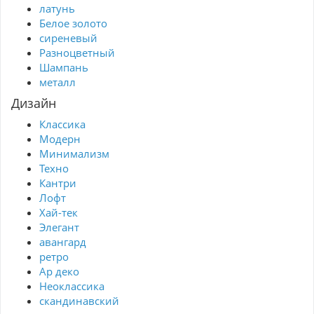
латунь
Белое золото
сиреневый
Разноцветный
Шампань
металл
Дизайн
Классика
Модерн
Минимализм
Техно
Кантри
Лофт
Хай-тек
Элегант
авангард
ретро
Ар деко
Неоклассика
скандинавский