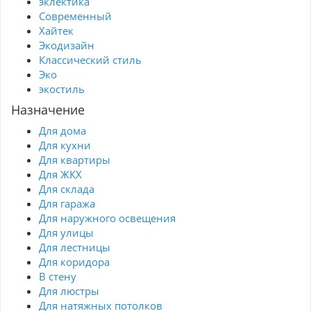
эклектика
Современный
Хайтек
Экодизайн
Классический стиль
Эко
экостиль
Назначение
Для дома
Для кухни
Для квартиры
Для ЖКХ
Для склада
Для гаража
Для наружного освещения
Для улицы
Для лестницы
Для коридора
В стену
Для люстры
Для натяжных потолков