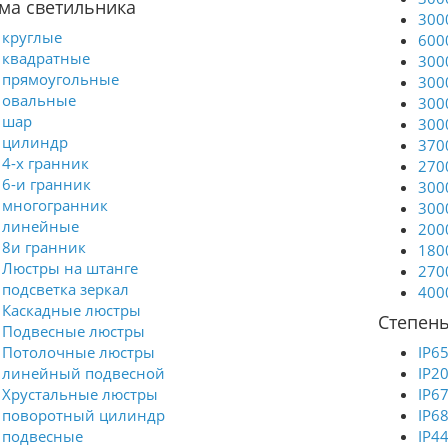
ма светильника
300
круглые
600
квадратные
300
прямоугольные
300
овальные
300
шар
300
цилиндр
370
4-х гранник
270
6-и гранник
300
многогранник
300
линейные
200
8и гранник
180
Люстры на штанге
270
подсветка зеркал
400
Каскадные люстры
Степень
Подвесные люстры
Потолочные люстры
IP6
линейный подвесной
IP2
Хрустальные люстры
IP6
поворотный цилиндр
IP6
подвесные
IP4