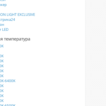
лкер
ON LIGHT EXCLUSIVE
ктрика24
он
r LED
я температура
0K
0K
0K
0K
0K
0К
0K-6400K
0K
0K
0K
0K
0K-6500K