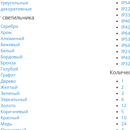
треугольные
IP5
декоративные
IP2
IP3
т светильника
IP4
Серебро
IP4
Хром
IP6
Алюминий
IP5
Бежевый
IP6
Белый
IP2
Бордовый
IP4
Бронза
IP3
Голубой
Количес
Графит
Дерево
1
Желтый
2
Зеленый
3
Зеркальный
6
Золото
12
Коричневый
5
Красный
10
Медь
24
Оранжевый
4