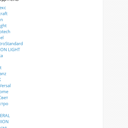
екс
raft
on
ght
otech
el
troStandard
ON LIGHT
ta
t
anz
K
ersal
Home
Свет
ктро
ERAL
ION
сэл