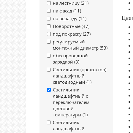
на лестницу (
21
)
на фасад (
11
)
Цве
на веранду (
11
)
Поворотные (
47
)
под покраску (
27
)
регулируемый
монтажный диаметр (
53
)
с беспроводной
зарядкой (
3
)
Светильник (прожектор)
ландшафтный
светодиодный (
1
)
Светильник
ландшафтный с
переключателем
цветовой
температуры (
1
)
Светильник
ландшафтный