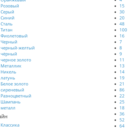
Розовый
15
Серый
30
Синий
20
Сталь
48
Титан
100
Фиолетовый
16
Черный
7
черный-желтый
8
чёрный
9
черное золото
11
Металлик
13
Никель
14
латунь
19
Белое золото
21
сиреневый
86
Разноцветный
22
Шампань
25
металл
18
36
айн
52
Классика
64