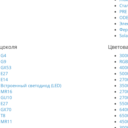
Ста
PRE
ODE
Эле
Фер
Sola
 цоколя
Цветова
G4
300
G9
RGB
GX53
400
Е27
500
E14
270
Встроенный светодиод (LED)
350
MR16
270
GU10
270
E27
550
GX70
640
T8
650
MR11
450
300