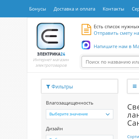
Бонусы
Доставка и оплата
Контакты
Се
Есть список нужных
Отправить смету на
Напишите нам в Ma
Интернет магазин
электротоваров
Фильтры
Влагозащищенность
Св
ла
Выберите значение
Са
Дизайн
Сорти