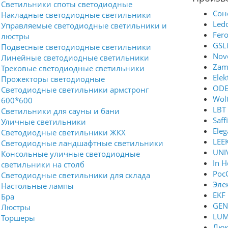
Светильники споты светодиодные
Сон
Накладные светодиодные светильники
Ledc
Управляемые светодиодные светильники и
Fer
люстры
GSLi
Подвесные светодиодные светильники
Nov
Линейные светодиодные светильники
Zam
Трековые светодиодные светильники
Elek
Прожекторы светодиодные
ODE
Светодиодные светильники армстронг
Wol
600*600
LBT
Светильники для сауны и бани
Saffi
Уличные светильники
Eleg
Светодиодные светильники ЖКХ
LEE
Светодиодные ландшафтные светильники
UNIV
Консольные уличные светодиодные
In 
светильники на столб
Рос
Светодиодные светильники для склада
Эле
Настольные лампы
EKF
Бра
GEN
Люстры
LUM
Торшеры
Люк