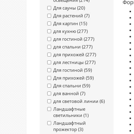
освещения (
214
)
Фор
Для сауны (
20
)
Для растений (
7
)
Для картин (
15
)
для кухню (
277
)
для гостиной (
277
)
для спальни (
277
)
для прихожей (
277
)
для лестницы (
277
)
Для гостиной (
59
)
Для прихожей (
59
)
Для спальни (
59
)
для ванной (
7
)
для световой линии (
6
)
Ландшафтные
светильники (
1
)
Ландшафтный
прожектор (
3
)