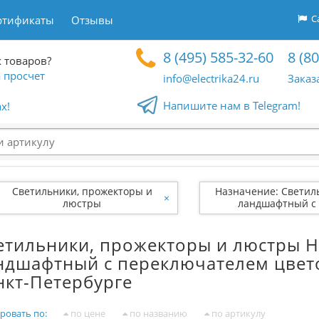
Са
ртификаты
Отзывы
8 (495) 585-32-60
8 (8
 товаров?
 просчет
info@electrika24.ru
Заказ
Напишите нам в Telegram!
x!
Светильники, прожекторы и
Назначение: Светил
×
люстры
ландшафтный с
переключателем цве
температуры
етильники, прожекторы и люстры Н
ндшафтный с переключателем цвет
нкт-Петербурге
ровать по:
по цене
по названию
по артикулу