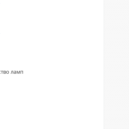
4
2
3
0
2
4
3
6
3
3
2
тво ламп