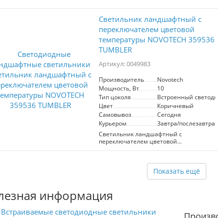
Светильник ландшафтный с
переключателем цветовой
температуры NOVOTECH 359536
TUMBLER
Артикул: 0049983
Производитель
Novotech
Мощность, Вт
10
Тип цоколя
Встроенный светоди
Цвет
Коричневый
Самовывоз
Сегодня
Курьером
Завтра/послезавтра
Светильник ландшафтный с
переключателем цветовой
температуры NOVOTECH 359536
TUMBLER
Показать ещё
лезная информация
Встраиваемые светодиодные светильники
Произв