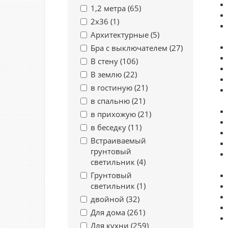
1,2 метра (
65
)
2х36 (
1
)
Архитектурные (
5
)
Бра с выключателем (
27
)
В стену (
106
)
В землю (
22
)
в гостиную (
21
)
в спальню (
21
)
в прихожую (
21
)
в беседку (
11
)
Встраиваемый
грунтовый
светильник (
4
)
Грунтовый
светильник (
1
)
двойной (
32
)
Для дома (
261
)
Для кухни (
259
)