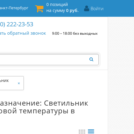
0 позиций
нкт-Петербург
Войти
на сумму
0 руб.
00) 222-23-53
ать обратный звонок
9:00 – 18:00 без выходных
ьник
×
товой
азначение: Светильник
овой температуры в