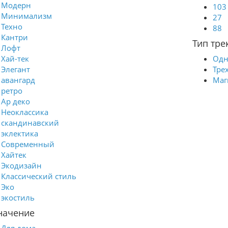
Модерн
103
Минимализм
27
Техно
88
Кантри
Тип тре
Лофт
Хай-тек
Одн
Элегант
Тре
авангард
Маг
ретро
Ар деко
Неоклассика
скандинавский
эклектика
Современный
Хайтек
Экодизайн
Классический стиль
Эко
экостиль
начение