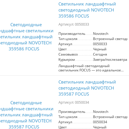
Светильник ландшафтный
светодиодный NOVOTECH
359586 FOCUS
Артикул: 0050033
Производитель
Novotech
Тип цоколя
Встроенный светоди
Артикул
0050033
Цвет
Черный
Самовывоз
Сегодня
Курьером
Завтра/послезавтра
Ландшафтный светодиодный
светильник FOCUS — это идеальное
решение для создания уникальной и
гармоничной атмосферы в вашем саду
Светильник ландшафтный
или парке. Доступный в двух
мощностях — 9 Вт и 12 Вт, он позволяет
светодиодный NOVOTECH
выбрать оптимальный уровень
359587 FOCUS
освещения, который наилучшим
образом подчеркнет красоту вашего
Артикул: 0050034
ландшафта. Светильник представлен в
двух цветовых температурах: теплый
Производитель
Novotech
белый свет (3000К) создает уютную и
Тип цоколя
Встроенный светоди
расслабляющую атмосферу, идеально
подходящую для вечерних прогулок, а
Артикул
0050034
нейтральный белый свет (4000К)
Цвет
Черный