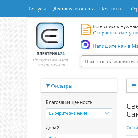
Бонусы
Доставка и оплата
Контакты
Се
Есть список нужных
Отправить смету на
Напишите нам в Ma
Интернет магазин
электротоваров
Фильтры
Влагозащищенность
Св
Са
Выберите значение
Дизайн
Сорти