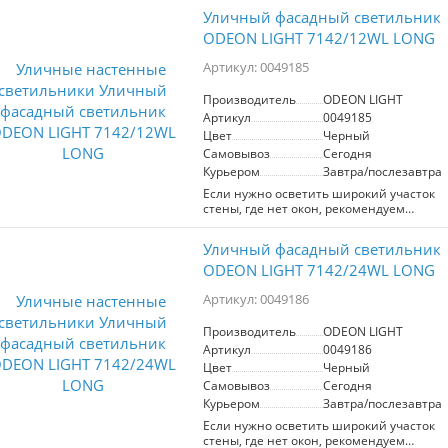
рассеивателем, создающим
Уличный фасадный светильник
потрясающий эффект объема и
глубины освещения. В основе
ODEON LIGHT 7142/12WL LONG
устройства используются надежные
LED кристаллы от бренда SMD Edison,
Артикул: 0049185
обеспечивающие долгий срок службы и
энергоэффективность в общественных
Производитель
ODEON LIGHT
пространствах и зонах с высоким
Артикул
0049185
трафиком.
Цвет
Черный
Самовывоз
Сегодня
Курьером
Завтра/послезавтра
Если нужно осветить широкий участок
стены, где нет окон, рекомендуем
новые светильники Long с мощными
светодиодами от CREE. Угол
Уличный фасадный светильник
рассеивания - 60°.
ODEON LIGHT 7142/24WL LONG
Артикул: 0049186
Производитель
ODEON LIGHT
Артикул
0049186
Цвет
Черный
Самовывоз
Сегодня
Курьером
Завтра/послезавтра
Если нужно осветить широкий участок
стены, где нет окон, рекомендуем