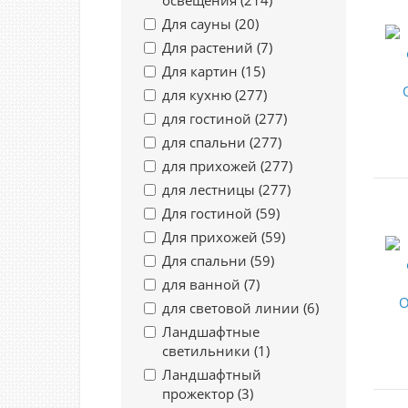
освещения (
214
)
Для сауны (
20
)
Для растений (
7
)
Для картин (
15
)
для кухню (
277
)
для гостиной (
277
)
для спальни (
277
)
для прихожей (
277
)
для лестницы (
277
)
Для гостиной (
59
)
Для прихожей (
59
)
Для спальни (
59
)
для ванной (
7
)
для световой линии (
6
)
Ландшафтные
светильники (
1
)
Ландшафтный
прожектор (
3
)