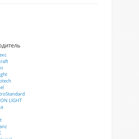
одитель
екс
raft
on
ght
otech
el
troStandard
ON LIGHT
ta
t
anz
K