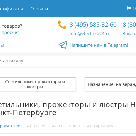
Са
ртификаты
Отзывы
8 (495) 585-32-60
8 (8
 товаров?
 просчет
info@electrika24.ru
Заказ
Напишите нам в Telegram!
x!
Светильники, прожекторы и
×
Назначение: на веран
люстры
етильники, прожекторы и люстры Н
нкт-Петербурге
ровать по:
по цене
по названию
по артикулу