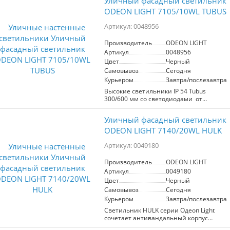
Уличный фасадный светильник
ODEON LIGHT 7105/10WL TUBUS
Артикул: 0048956
Производитель
ODEON LIGHT
Артикул
0048956
Цвет
Черный
Самовывоз
Сегодня
Курьером
Завтра/послезавтра
Высокие светильники IP 54 Tubus
300/600 мм со светодиодами от
Bridgelux осветят вертикально
вытянутые участки фасада. Внутри
Уличный фасадный светильник
используются рассеиватели из
высококачественного стекла.
ODEON LIGHT 7140/20WL HULK
Артикул: 0049180
Производитель
ODEON LIGHT
Артикул
0049180
Цвет
Черный
Самовывоз
Сегодня
Курьером
Завтра/послезавтра
Светильник HULK серии Одеоп Light
сочетает антивандальный корпус
повышенной прочности с уникальным