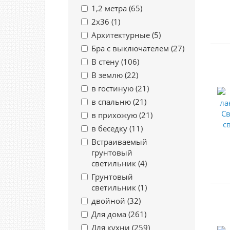
1,2 метра (
65
)
2х36 (
1
)
Архитектурные (
5
)
Бра с выключателем (
27
)
В стену (
106
)
В землю (
22
)
в гостиную (
21
)
в спальню (
21
)
в прихожую (
21
)
в беседку (
11
)
Встраиваемый
грунтовый
светильник (
4
)
Грунтовый
светильник (
1
)
двойной (
32
)
Для дома (
261
)
Для кухни (
259
)