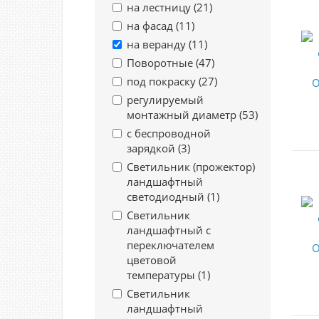
на лестницу (
21
)
на фасад (
11
)
на веранду (
11
)
Поворотные (
47
)
под покраску (
27
)
регулируемый
монтажный диаметр (
53
)
с беспроводной
зарядкой (
3
)
Светильник (прожектор)
ландшафтный
светодиодный (
1
)
Светильник
ландшафтный с
переключателем
цветовой
температуры (
1
)
Светильник
ландшафтный