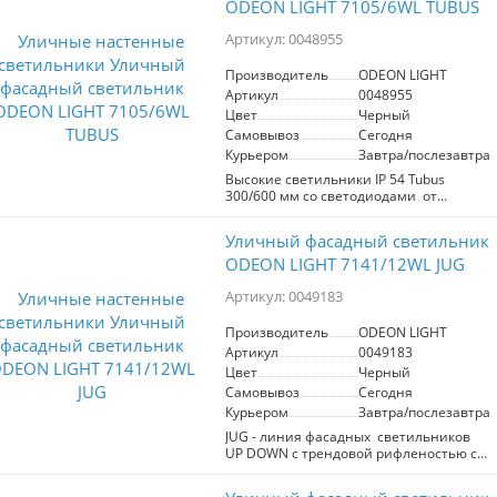
веткой в японском стиле. Если ниша не
ODEON LIGHT 7105/6WL TUBUS
устойчивость к внешним
используется, можно закрыть ее
воздействиям. Степень защиты IP65
крышкой, идущей в комплекте, во
Артикул: 0048955
обеспечивает надежную защиту от
избежание попадания грязи или влаги.
пыли и влаги, что делает его
Производитель
ODEON LIGHT
идеальным для использования в
Артикул
0048955
любых погодных условиях.
Ландшафтный светильник FOCUS
Цвет
Черный
станет прекрасным дополнением к
Самовывоз
Сегодня
вашему саду, подчеркивая его красоту
Курьером
Завтра/послезавтра
и создавая неповторимую атмосферу.
Высокие светильники IP 54 Tubus
300/600 мм со светодиодами от
Bridgelux осветят вертикально
вытянутые участки фасада. Внутри
Уличный фасадный светильник
используются рассеиватели из
высококачественного стекла.
ODEON LIGHT 7141/12WL JUG
Артикул: 0049183
Производитель
ODEON LIGHT
Артикул
0049183
Цвет
Черный
Самовывоз
Сегодня
Курьером
Завтра/послезавтра
JUG - линия фасадных светильников
UP DOWN с трендовой рифленостью c
IP65 и углом рассеивания 38°.