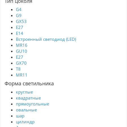
Тип цоколя
G4
G9
GX53
Е27
E14
Встроенный светодиод (LED)
MR16
GU10
E27
GX70
T8
MR11
Форма светильника
круглые
квадратные
прямоугольные
овальные
шар
цилиндр