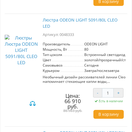
В корзину
глянцевом цвете. Люстры и бра линии Cleo,
выполненые в неоклассическом стиле, станут
достойным украшением любого интерьера.
Люстра ODEON LIGHT 5091/80L CLEO
LED
Артикул: 0048333
Производитель
ODEON LIGHT
Мощность, Вт
80
Тип цоколя
Встроенный светодиод (LE
Цвет
золотой/прозрачный/стекл
Самовывоз
Сегодня
Курьером
Завтра/послезавтра
Необычный дизайн рассеивателей линии Cleo
напоминает стекающие капли воды,
застывшие у самого края. Стекло ручной
работы образует красивый абажур в лучах
-
+
светодиодного освещения комфортной
Цена:
цветовой температуры 3700К. Сверху абажура,
66 910
Есть в наличии
повторяя форму стекающих капель, ―
руб.
металлический декоративный обод,
86 983 руб.
выполненный методом литья в золотом
В корзину
глянцевом цвете. Люстры и бра линии Cleo,
выполненые в неоклассическом стиле, станут
достойным украшением любого интерьера.