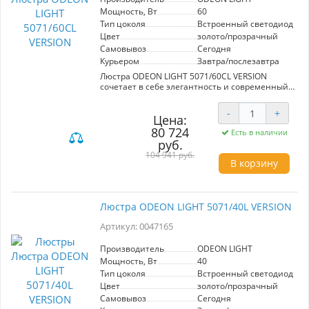
возможностью внесения изменений в
Мощность, Вт
60
расположение настраиваемых струн. С этой
Тип цоколя
Встроенный светодиод (LE
люстрой ваш интерьер заиграет новыми
Цвет
золото/прозрачный
красками!
Самовывоз
Сегодня
Курьером
Завтра/послезавтра
Люстра ODEON LIGHT 5071/60CL VERSION
сочетает в себе элегантность и современный
дизайн, раскрывая изысканность в каждом
элементе. Изготовленная из crystal glass и
-
+
оснащенная хрустальными деталями, она
Цена:
станет ярким акцентом в интерьере. С
80 724
Есть в наличии
диаметром 500 мм и мощностью 60 Вт, эта
руб.
потолочная модель обеспечивает теплое
104 941 руб.
белое свечение, создавая уютную атмосферу.
В корзину
В линейке Version также представлены
кольцевые люстры различных размеров и
горизонтальный светильник длиной 1000 мм,
что предоставляет возможность
Люстра ODEON LIGHT 5071/40L VERSION
универсального освещения. Установка колец
возможна как по отдельности, так и в
Артикул: 0047165
композициях из 2-3 колец, включая
специальные базы для драйверов. Идеальный
Производитель
ODEON LIGHT
выбор для тех, кто ценит стиль и
Мощность, Вт
40
функциональность.
Тип цоколя
Встроенный светодиод (LE
Цвет
золото/прозрачный
Самовывоз
Сегодня