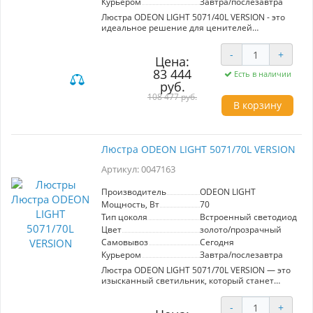
Курьером
Завтра/послезавтра
Люстра ODEON LIGHT 5071/40L VERSION - это
идеальное решение для ценителей
элегантности и современного дизайна. С
диаметром 500 мм, это потолочное освещение
-
+
станет центром внимания в любом
Цена:
интерьере. Изготовленная из
83 444
Есть в наличии
высококачественного crystal glass с
руб.
хрустальными элементами, она обеспечивает
108 477 руб.
шикарное свечение и создает атмосферу
В корзину
уюта. Модель оснащена встроенным
светодиодом мощностью 40 Вт, что
гарантирует эффективное освещение с
теплым белым светом. Люстра подходит для
Люстра ODEON LIGHT 5071/70L VERSION
напряжения 220V и легко интегрируется в
различные зоны благодаря разнообразным
Артикул: 0047163
вариантам установки – как по отдельности, так
и в композициях из 2-3 колец. Классический
Производитель
ODEON LIGHT
золотистый и прозрачный цвет придаст вашей
Мощность, Вт
70
комнате стиль и изысканность.
Тип цоколя
Встроенный светодиод (LE
Цвет
золото/прозрачный
Самовывоз
Сегодня
Курьером
Завтра/послезавтра
Люстра ODEON LIGHT 5071/70L VERSION — это
изысканный светильник, который станет
идеальным акцентом для вашего интерьера.
Роскошное сочетание кристального стекла и
-
+
хрустальных элементов привносит