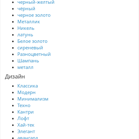
черный-желтый
чёрный
черное золото
Металлик
Никель
латунь
Белое золото
сиреневый
Разноцветный
Шампань
металл
Дизайн
Классика
Модерн
Минимализм
Техно
Кантри
Лофт
Хай-тек
Элегант
авангард