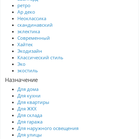
ретро
Ар деко
Неоклассика
скандинавский
эклектика
Современный
Хайтек
Экодизайн
Классический стиль
Эко
экостиль
Назначение
Для дома
Для кухни
Для квартиры
Для ЖКХ
Для склада
Для гаража
Для наружного освещения
Для улицы