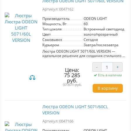
Люстра ODEON LIGHT 5071/60L VERSION
Артикул: 0047162
Производитель
ODEON LIGHT
Мощность, Вт
60
Тип цоколя
Встроенный светодиод (LE
Цвет
золото/прозрачный
Самовывоз
Сегодня
Курьером
Завтра/послезавтра
Люстра ODEON LIGHT 5071/60L VERSION —
идеальное решение для создания стильного и
уютного освещения в вашем интерьере. С
диаметром 500 мм, эта потолочная модель
-
+
выполнена в роскошном сочетании золотого и
Цена:
прозрачного хрусталя, что придает ей
75 285
Есть в наличии
элегантность и изысканность. Светильник
руб.
мощностью 60 Вт подключается к сети 220V и
97 871 руб.
оснащен встроенным светодиодом (LED),
В корзину
обеспечивая теплый белый свет, который
наполняет пространство комфортом. Гибкость
дизайна позволяет устанавливать кольца как
по отдельности, так и в композициях из двух
Люстра ODEON LIGHT 5071/60CL
или трех элементов, благодаря чему вы
VERSION
можете адаптировать освещение под
индивидуальные пожелания. Линия Version от
Артикул: 0047166
ODEON LIGHT предлагает широкий спектр
светодиодных решений, идеально
подходящих для освещения различных зон, с
Производитель
ODEON LIGHT