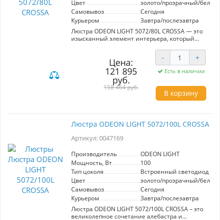
функциональность и возможность настройки
Цвет
золото/прозрачный/белый
— все это делает данную люстру отличным
Самовывоз
Сегодня
выбором для тех, кто ценит стиль и комфорт.
Курьером
Завтра/послезавтра
Люстра ODEON LIGHT 5072/80L CROSSA — это
изысканный элемент интерьера, который
привнесет нотки роскоши и элегантности в
любое пространство. Вдохновленная линией
-
+
Crossa, она сочетает в себе алебастр и
Цена:
хрусталь, создавая уникальный световой
121 895
Есть в наличии
эффект. Белизна природного камня алебастра
руб.
удивительно подчеркивает его текстуру, а
158 464 руб.
кольцевые светильники различного диаметра
В корзину
(480, 600 и 800 мм) позволяют
экспериментировать с компоновкой: их можно
установить как по отдельности, так и в
гармоничных композициях. Люстра оснащена
Люстра ODEON LIGHT 5072/100L CROSSA
встроенным светодиодным источником (80 Вт,
220V), который излучает теплый белый свет,
Артикул: 0047169
идеально подходящий для создания уютной
атмосферы. Благодаря элегантному сочетанию
Производитель
ODEON LIGHT
золотого, прозрачного и белого цветов,
Мощность, Вт
100
CROSSA станет стильным акцентом в вашем
интерьере.
Тип цоколя
Встроенный светодиод (LE
Цвет
золото/прозрачный/белый
Самовывоз
Сегодня
Курьером
Завтра/послезавтра
Люстра ODEON LIGHT 5072/100L CROSSA – это
великолепное сочетание алебастра и