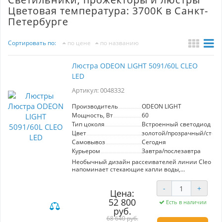
Цветовая температура: 3700K в Санкт-
Петербурге
Сортировать по:
по цене
по названию
Люстра ODEON LIGHT 5091/60L CLEO
LED
Артикул: 0048332
Производитель
ODEON LIGHT
Мощность, Вт
60
Тип цоколя
Встроенный светодиод (LE
Цвет
золотой/прозрачный/стекл
Самовывоз
Сегодня
Курьером
Завтра/послезавтра
Необычный дизайн рассеивателей линии Cleo
напоминает стекающие капли воды,
застывшие у самого края. Стекло ручной
работы образует красивый абажур в лучах
-
+
светодиодного освещения комфортной
Цена:
цветовой температуры 3700К. Сверху абажура,
52 800
Есть в наличии
повторяя форму стекающих капель, ―
руб.
металлический декоративный обод,
68 640 руб.
выполненный методом литья в золотом