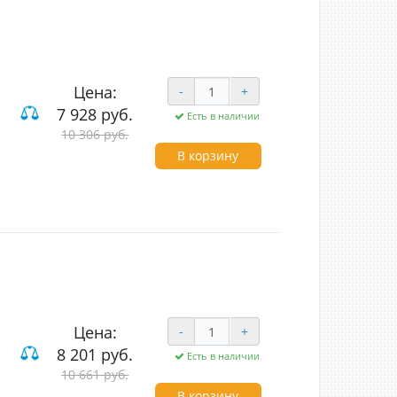
Цена:
-
+
IVE
7 928 руб.
Есть в наличии
10 306 руб.
од (LED)
прозрачный
В корзину
Цена:
-
+
IVE
8 201 руб.
Есть в наличии
10 661 руб.
од (LED)
унь/прозрачный
В корзину