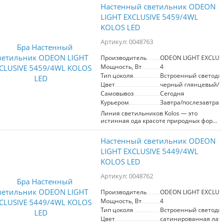
Настенный светильник ODEON
LIGHT EXCLUSIVE 5459/4WL
KOLOS LED
Артикул: 0048763
Производитель
ODEON LIGHT EXCLUS
Мощность, Вт
4
Тип цоколя
Встроенный светоди
Цвет
черный глянцевый/
Самовывоз
Сегодня
Курьером
Завтра/послезавтра
Линия светильников Kolos ― это
истинная ода красоте природных форм.
Стеклянные рассеиватели в виде
колосков пшеницы выполняются
Настенный светильник ODEON
вручную, они гармонично сочетаются с
фактурным узором на металлических
LIGHT EXCLUSIVE 5449/4WL
деталях светильников. Линия
KOLOS LED
выполнена в двух вариантах цвета
металла ― черном глянцевом и цвете
Артикул: 0048762
латуни. Люстры линии Kolos могут
регулироваться по высоте благодаря
Производитель
ODEON LIGHT EXCLUS
наборной штанге.
Мощность, Вт
4
Тип цоколя
Встроенный светоди
Цвет
сатинированная лат