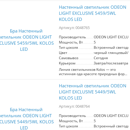
они стали источником вдохновения
Настенный светильник ODEON
при создании эскизов этих
минималистичных и лаконичных
LIGHT EXCLUSIVE 5459/5WL
светильников. Декоративные
KOLOS LED
стеклянные рассеиватели исполнены в
трех вариантах цвета - дымчатом,
Артикул: 0048765
прозрачном и белом матовом. Каждый
стеклянный элемент выполняется
Производитель
ODEON LIGHT EXCLUS
вручную по эскизам автора.
Мощность, Вт
5
Композиция из стеклянного декора
напоминает стаю дельфинов афалин в
Тип цоколя
Встроенный светоди
сверкающей глади воды.
Цвет
черный глянцевый/
Самовывоз
Сегодня
Курьером
Завтра/послезавтра
Линия светильников Kolos ― это
истинная ода красоте природных форм.
Стеклянные рассеиватели в виде
колосков пшеницы выполняются
Настенный светильник ODEON
вручную, они гармонично сочетаются с
фактурным узором на металлических
LIGHT EXCLUSIVE 5449/5WL
деталях светильников. Линия
KOLOS LED
выполнена в двух вариантах цвета
металла ― черном глянцевом и цвете
Артикул: 0048764
латуни. Люстры линии Kolos могут
регулироваться по высоте благодаря
Производитель
ODEON LIGHT EXCLUS
наборной штанге.
Мощность, Вт
5
Тип цоколя
Встроенный светоди