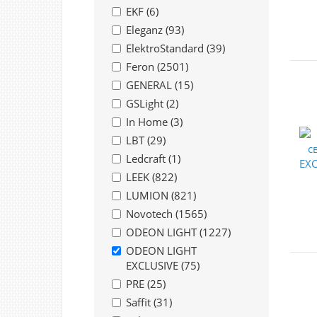
EKF (
6
)
Eleganz (
93
)
ElektroStandard (
39
)
Feron (
2501
)
GENERAL (
15
)
GSLight (
2
)
In Home (
3
)
LBT (
29
)
Ledcraft (
1
)
LEEK (
822
)
LUMION (
821
)
Novotech (
1565
)
ODEON LIGHT (
1227
)
ODEON LIGHT
EXCLUSIVE (
75
)
PRE (
25
)
Saffit (
31
)