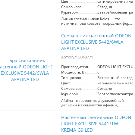
Цвет
сатинированная лат
Самовывоз
Сегодня
Курьером
Завтра/послезавтра
Линия светильников Kolos ― это
истинная ода красоте природных форм.
Стеклянные рассеиватели в виде
колосков пшеницы выполняются
Светильник настенный ODEON
вручную, они гармонично сочетаются с
фактурным узором на металлических
LIGHT EXCLUSIVE 5442/6WLA
деталях светильников. Линия
AFALINA LED
выполнена в двух вариантах цвета
металла ― черном глянцевом и цвете
Артикул: 0048771
латуни. Люстры линии Kolos могут
регулироваться по высоте благодаря
Производитель
ODEON LIGHT EXCLUS
наборной штанге.
Мощность, Вт
6
Тип цоколя
Встроенный светоди
Цвет
черный/белый мато
Самовывоз
Сегодня
Курьером
Завтра/послезавтра
Afalina - невероятно дружелюбный
дельфин из семейства афалин,
обитающий в чёрном море. Именно
они стали источником вдохновения
Настенный светильник ODEON
при создании эскизов этих
минималистичных и лаконичных
LIGHT EXCLUSIVE 5441/1W
светильников. Декоративные
KREMA G9 LED
стеклянные рассеиватели исполнены в