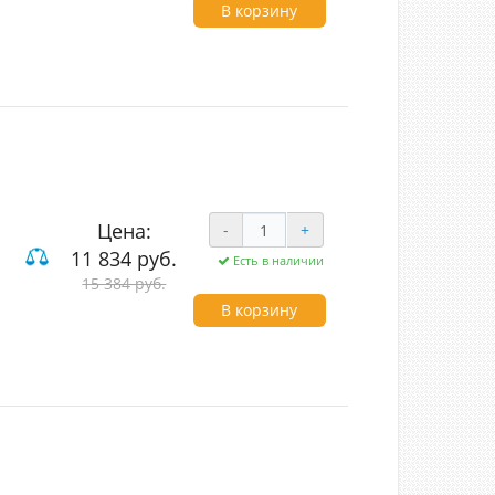
унь/прозрачный
В корзину
Цена:
-
+
IVE
11 834 руб.
Есть в наличии
15 384 руб.
од (LED)
вый
В корзину