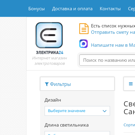
Бонусы
Доставка и оплата
Контакты
Се
Есть список нужных
Отправить смету на
Напишите нам в Ma
Интернет магазин
электротоваров
Фильтры
Дизайн
Св
Са
Выберите значение
Длина светильника
Сорти