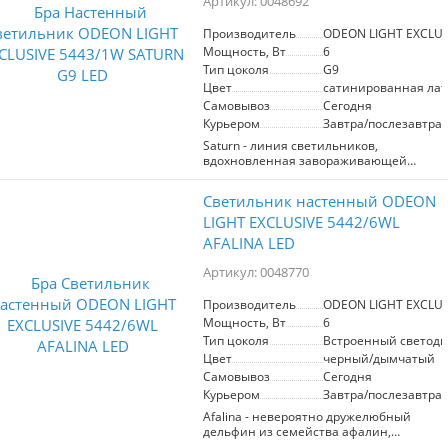
Артикул: 0048692
рассеивается и придает волшебное
очарование светильникам. В
Производитель
ODEON LIGHT EXCLUS
настенных светильниках используются
Мощность, Вт
6
лампы G9.
Тип цоколя
G9
Цвет
сатинированная лат
Самовывоз
Сегодня
Курьером
Завтра/послезавтра
Saturn - линия светильников,
вдохновленная завораживающей
красотой планет солнечной системы.
Декоративное кольцо выполнено из
Светильник настенный ODEON
полирезина, имитирующего каменную
поверхность. Металлические детали
LIGHT EXCLUSIVE 5442/6WL
покрыты наиболее трендовым
AFALINA LED
оттенком - сатинированная латунь.
Высоту подвеса можно менять
Артикул: 0048770
благодаря тросам. Декоративные
прозрачные шарики свободно
Производитель
ODEON LIGHT EXCLUS
перемещаются по тросу и не мешают
Мощность, Вт
6
изменять высоту при необходимости.
Тип цоколя
Встроенный светоди
Цвет
черный/дымчатый
Самовывоз
Сегодня
Курьером
Завтра/послезавтра
Afalina - невероятно дружелюбный
дельфин из семейства афалин,
обитающий в чёрном море. Именно