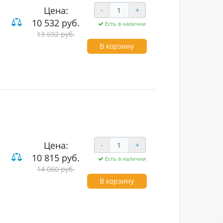
Цена:
-
+
IVE
10 532 руб.
Есть в наличии
13 692 руб.
унь/полирезин/беж
В корзину
Цена:
-
+
IVE
10 815 руб.
Есть в наличии
14 060 руб.
од (LED)
В корзину