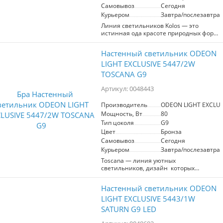
Самовывоз
Сегодня
Курьером
Завтра/послезавтра
Линия светильников Kolos ― это
истинная ода красоте природных форм.
Стеклянные рассеиватели в виде
колосков пшеницы выполняются
Настенный светильник ODEON
вручную, они гармонично сочетаются с
фактурным узором на металлических
LIGHT EXCLUSIVE 5447/2W
деталях светильников. Линия
TOSCANA G9
выполнена в двух вариантах цвета
металла ― черном глянцевом и цвете
Артикул: 0048443
латуни. Люстры линии Kolos могут
регулироваться по высоте благодаря
Производитель
ODEON LIGHT EXCLUS
наборной штанге.
Мощность, Вт
80
Тип цоколя
G9
Цвет
Бронза
Самовывоз
Сегодня
Курьером
Завтра/послезавтра
Tosсana ― линия уютных
светильников, дизайн которых
вдохновлен красотой южной природы.
Рассеиватели выполнены из
Настенный светильник ODEON
искусственного алебастра с
характерным природным принтом и
LIGHT EXCLUSIVE 5443/1W
напоминают половинки зрелых зерен,
SATURN G9 LED
аккуратно выложенных в фигуры.
Светодиодный свет 3000K мягко