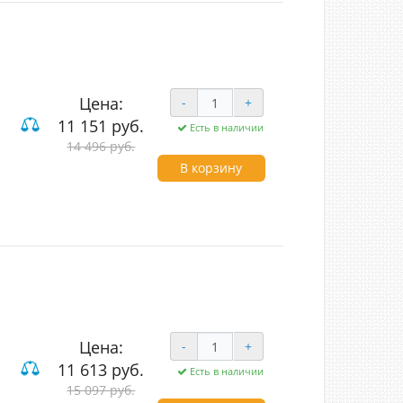
Цена:
-
+
IVE
11 151 руб.
Есть в наличии
14 496 руб.
од (LED)
прозрачный
В корзину
Цена:
-
+
IVE
11 613 руб.
Есть в наличии
15 097 руб.
од (LED)