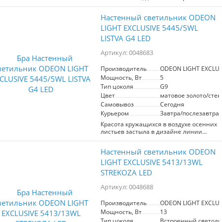
вдохновлен красотой южной природы.
Рассеиватели выполнены из
Настенный светильник ODEON
искусственного мрамора в бежево-
серых тонах с характерным природным
LIGHT EXCLUSIVE 5445/5WL
принтом и напоминают половинки
LISTVA G4 LED
зрелых зерен, аккуратно выложенных в
фигуры. Светодиодный свет 3000K
Артикул: 0048683
мягко рассеивается и придает
волшебное очарование светильникам.
Производитель
ODEON LIGHT EXCLUS
Мощность, Вт
5
Тип цоколя
G9
Цвет
матовое золото/сте
Самовывоз
Сегодня
Курьером
Завтра/послезавтра
Красота кружащихся в воздухе осенних
листьев застыла в дизайне линии
светильников Listva. Изящный
потолочный светильник станет
Настенный светильник ODEON
идеальным украшением обеденной
зоны. Декоративные листья выполнены
LIGHT EXCLUSIVE 5413/13WL
вручную в точности по эскизам
STREKOZA LED
дизайнера и имеют четыре оттенка -
коньячный, дымчатый, прозрачный и с
Артикул: 0048688
эффектом бензинового градиента.
Потолочную композицию можно
Производитель
ODEON LIGHT EXCLUS
регулировать по высоте благодаря
Мощность, Вт
13
тросам и создавать уникальную форму
светильника. Одиночный подвесной
Тип цоколя
Встроенный светоди