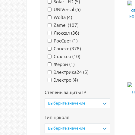
Solar LED (
5
)
UNIVersal (
5
)
Wolta (
4
)
Zamel (
107
)
Люксэл (
36
)
РосСвет (
1
)
Сонекс (
378
)
Сталкер (
10
)
Ферон (
1
)
Электрика24 (
5
)
Электро (
4
)
Степень защиты IP
Выберите значение
Тип цоколя
Выберите значение