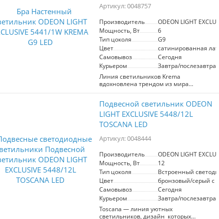
трех вариантах цвета - дымчатом,
Артикул: 0048757
прозрачном и белом матовом. Каждый
стеклянный элемент выполняется
Производитель
ODEON LIGHT EXCLUS
вручную по эскизам автора.
Мощность, Вт
6
Композиция из стеклянного декора
напоминает стаю дельфинов афалин в
Тип цоколя
G9
сверкающей глади воды.
Цвет
сатинированная лат
Самовывоз
Сегодня
Курьером
Завтра/послезавтра
Линия светильников Krema
вдохновлена трендом из мира
ювелирного искусства ―
композициями из разнообразных
Подвесной светильник ODEON
звеньев, красиво скомбинированных в
единое целое. Декоративные цепи
LIGHT EXCLUSIVE 5448/12L
светильников Krema дополнены
TOSCANA LED
элементами из натурального камня
травертина природного кремового
Артикул: 0048444
цвета. Стеклянные плафоны с
эффектом белой дымки изящно
Производитель
ODEON LIGHT EXCLUS
декорированы нитью из натурального
Мощность, Вт
12
джута, благодаря этому светильники
смотрятся как ювелирное украшение с
Тип цоколя
Встроенный светоди
элементами природного стиля и
Цвет
бронзовый/серый с 
создают неповторимую атмосферу
Самовывоз
Сегодня
уюта и тепла в интерьерах.
Курьером
Завтра/послезавтра
Tosсana ― линия уютных
светильников, дизайн которых