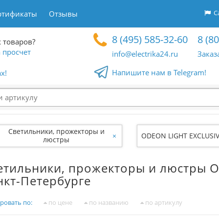
Са
ртификаты
Отзывы
8 (495) 585-32-60
8 (8
 товаров?
 просчет
info@electrika24.ru
Заказ
Напишите нам в Telegram!
x!
Светильники, прожекторы и
×
ODEON LIGHT EXCLUSI
люстры
етильники, прожекторы и люстры O
нкт-Петербурге
ровать по:
по цене
по названию
по артикулу