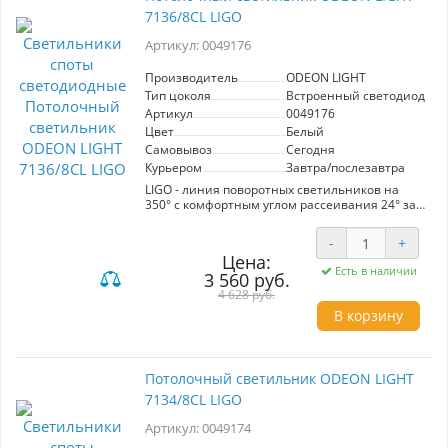
7136/8CL LIGO
Артикул: 0049176
Производитель
ODEON LIGHT
Тип цоколя
Встроенный светодиод (LE
Артикул
0049176
Цвет
Белый
Самовывоз
Сегодня
Курьером
Завтра/послезавтра
LIGO - линия поворотных светильников на
350° с комфортным углом рассеивания 24° за
счет акрилового. В линии используется Led
модуль от известного бренда Bridgelux, 3
-
+
цвета корпуса: брашированный бронзовый,
Цена:
черный и белый. CRI > 90.
Есть в наличии
3 560 руб.
4 628 руб.
В корзину
Потолочный светильник ODEON LIGHT
7134/8CL LIGO
Артикул: 0049174