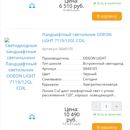
Цена:
необходимо использовать с дополнительным
Есть в наличии
6 510 руб.
драйвером (357781/357782). Колышек для
использования под углом - в комплекте.
8 463 руб.
В корзину
Ландшафтный светильник ODEON
LIGHT 7119/12GL COIL
Артикул: 0049105
Производитель
ODEON LIGHT
Тип цоколя
Встроенный светодиод (LE
Артикул
0049105
Цвет
Черный
Самовывоз
Сегодня
Курьером
Завтра/послезавтра
Линия Coil дает комфортный свет c углом
рассеивания 120°, хорошо освещающий
дорожку, при этом совсем не слепящий.
Светильники доступны в размерах 500/800мм
-
+
Цена:
10 490
Есть в наличии
руб.
13 637 руб.
В корзину