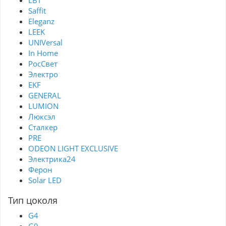
Saffit
Eleganz
LEEK
UNIVersal
In Home
РосСвет
Электро
EKF
GENERAL
LUMION
Люксэл
Сталкер
PRE
ODEON LIGHT EXCLUSIVE
Электрика24
Ферон
Solar LED
Тип цоколя
G4
G9