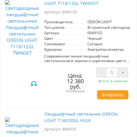
LIGHT 7118/12GL TWINSET
Артикул: 0049103
Производитель
ODEON LIGHT
Тип цоколя
Встроенный светодиод (LE
Артикул
0049103
Цвет
Черный
Самовывоз
Сегодня
Курьером
Завтра/послезавтра
Современная линия ландшафтных
светильников в черном и коричневом цвете с
поворотным рассеивателем на 330° имеет
CRI≥90, отличные LED модули от SANAN.
-
+
Цена:
12 380
Есть в наличии
руб.
16 094 руб.
В корзину
Ландшафтный светильник ODEON
LIGHT 7140/20GL HULK
Артикул: 0049181