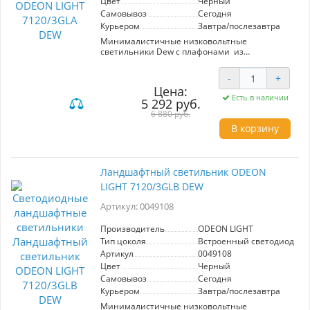
Цвет
Черный
Самовывоз
Сегодня
Курьером
Завтра/послезавтра
Минималистичные низковольтные
светильники Dew с плафонами из
высококачественного ПММА создадут уютное
освещение на вашем участке. Светильники
-
+
представлены в размерах: 800, 1000, 1200,
Цена:
необходимо использовать с дополнительным
Есть в наличии
5 292 руб.
драйвером (357781/357782). Колышек для
использования под углом - в комплекте.
6 880 руб.
В корзину
Ландшафтный светильник ODEON
LIGHT 7120/3GLB DEW
Артикул: 0049108
Производитель
ODEON LIGHT
Тип цоколя
Встроенный светодиод (LE
Артикул
0049108
Цвет
Черный
Самовывоз
Сегодня
Курьером
Завтра/послезавтра
Минималистичные низковольтные