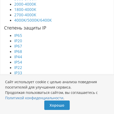
2000-4000K
1800-4000K
2700-4000K
4000K/5000K/6400K
Степень защиты IP
IP65
IP20
IP67
IP68
IP44
IP54
IP22
IP33
IP40
Сайт использует cookie с целью анализа поведения
IP42
посетителей для улучшения сервиса.
IP64
Продолжая пользоваться сайтом, вы соглашаетесь с
IP53
Политикой конфиденциальности
.
IP66
IP23
Хорошо
IP43