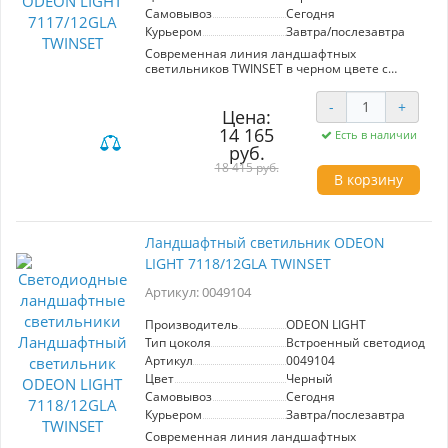
Самовывоз
Сегодня
Курьером
Завтра/послезавтра
Современная линия ландшафтных
светильников TWINSET в черном цвете с
поворотным рассеивателем на 330° имеет
CRI≥90, качественные LED модули от SANAN,
-
+
угол рассеивания 140°.
Цена:
14 165
Есть в наличии
руб.
18 415 руб.
В корзину
Ландшафтный светильник ODEON
LIGHT 7118/12GLA TWINSET
Артикул: 0049104
Производитель
ODEON LIGHT
Тип цоколя
Встроенный светодиод (LE
Артикул
0049104
Цвет
Черный
Самовывоз
Сегодня
Курьером
Завтра/послезавтра
Современная линия ландшафтных