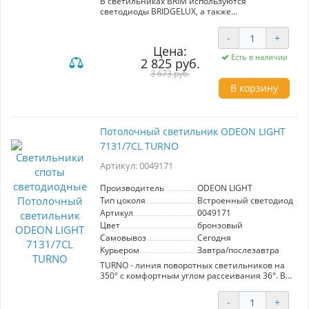
В светильниках BRIM используются
светодиоды BRIDGELUX, а также
переключатель цветовой температуры
3000/4000/6000, установленный внутри
-
+
корпуса. Линия доступна в 3 цветах корпуса -
Цена:
брашированный бронзовый, черный и белый.
Есть в наличии
2 825 руб.
CRI > 90.
3 673 руб.
В корзину
Потолочный светильник ODEON LIGHT
7131/7CL TURNO
Артикул: 0049171
Производитель
ODEON LIGHT
Тип цоколя
Встроенный светодиод (LE
Артикул
0049171
Цвет
бронзовый
Самовывоз
Сегодня
Курьером
Завтра/послезавтра
TURNO - линия поворотных светильников на
350° с комфортным углом рассеивания 36°. В
линии используется Led модуль от известного
бренда Bridgelux, 3 цвета корпуса:
-
+
брашированный бронзовый, черный и белый.