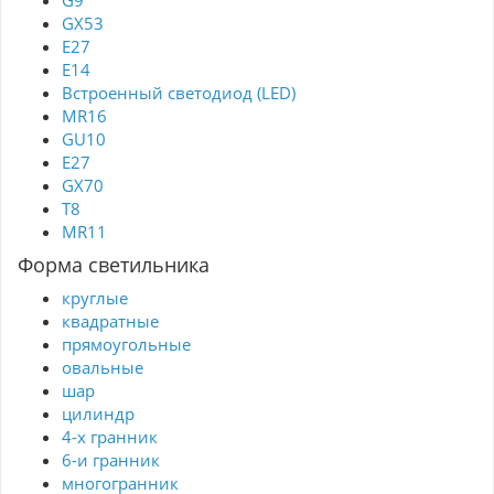
GX53
Е27
E14
Встроенный светодиод (LED)
MR16
GU10
E27
GX70
T8
MR11
Форма светильника
круглые
квадратные
прямоугольные
овальные
шар
цилиндр
4-х гранник
6-и гранник
многогранник