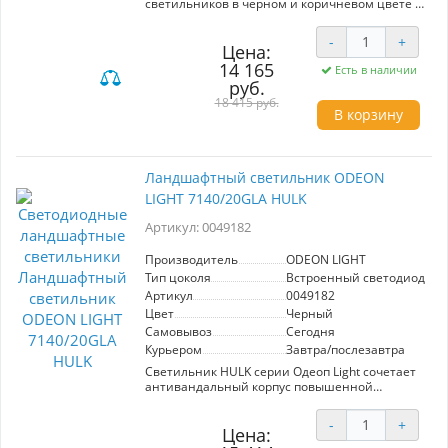
светильников в черном и коричневом цвете с
поворотным рассеивателем на 330° имеет
CRI≥90, отличные LED модули от SANAN.
-
+
Цена:
14 165
Есть в наличии
руб.
18 415 руб.
В корзину
Ландшафтный светильник ODEON
LIGHT 7140/20GLA HULK
Артикул: 0049182
Производитель
ODEON LIGHT
Тип цоколя
Встроенный светодиод (LE
Артикул
0049182
Цвет
Черный
Самовывоз
Сегодня
Курьером
Завтра/послезавтра
Светильник HULK серии Одеоп Light сочетает
антивандальный корпус повышенной
прочности с уникальным рассеивателем,
создающим потрясающий эффект объема и
-
+
глубины освещения. В основе устройства
Цена:
используются надежные LED кристаллы от