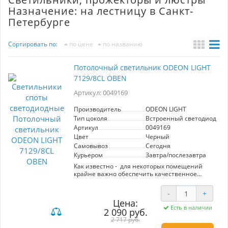
Назначение: на лестницу в Санкт-
Петербурге
Сортировать по:
по цене
по названию
Потолочный светильник ODEON LIGHT
7129/8CL OBEN
Артикул: 0049169
Производитель
ODEON LIGHT
Тип цоколя
Встроенный светодиод (LE
Артикул
0049169
Цвет
Черный
Самовывоз
Сегодня
Курьером
Завтра/послезавтра
Как известно - для некоторых помещений
крайне важно обеспечить качественное
рассеянное освещение с высоким индексом
цветопередачи. Например, это важно для зоны
-
+
кухни, когда важно обеспечить бестеневое
Цена:
освещение для зоны готовки, где любая тень
Есть в наличии
2 090 руб.
может сказаться на безопасности. Именно
микропризматический рассеиватель у
2 717 руб.
светильников Oben обеспечивает рассеянный