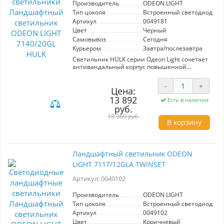
Производитель
ODEON LIGHT
Тип цоколя
Встроенный светодиод (LE
Артикул
0049181
Цвет
Черный
Самовывоз
Сегодня
Курьером
Завтра/послезавтра
Светильник HULK серии Одеоп Light сочетает
антивандальный корпус повышенной
прочности с уникальным рассеивателем,
создающим потрясающий эффект объема и
-
+
глубины освещения. В основе устройства
Цена:
используются надежные LED кристаллы от
13 892
Есть в наличии
бренда SMD Edison, обеспечивающие долгий
руб.
срок службы и энергоэффективность в
18 060 руб.
общественных пространствах и зонах с
В корзину
высоким трафиком.
Ландшафтный светильник ODEON
LIGHT 7117/12GLA TWINSET
Артикул: 0049102
Производитель
ODEON LIGHT
Тип цоколя
Встроенный светодиод (LE
Артикул
0049102
Цвет
Коричневый