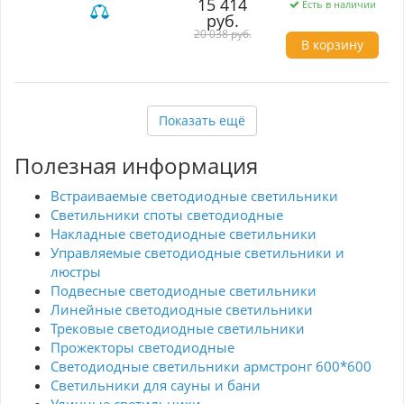
15 414
Есть в наличии
бренда SMD Edison, обеспечивающие долгий
руб.
срок службы и энергоэффективность в
20 038 руб.
общественных пространствах и зонах с
В корзину
высоким трафиком.
Показать ещё
Полезная информация
Встраиваемые светодиодные светильники
Светильники споты светодиодные
Накладные светодиодные светильники
Управляемые светодиодные светильники и
люстры
Подвесные светодиодные светильники
Линейные светодиодные светильники
Трековые светодиодные светильники
Прожекторы светодиодные
Светодиодные светильники армстронг 600*600
Светильники для сауны и бани
Уличные светильники