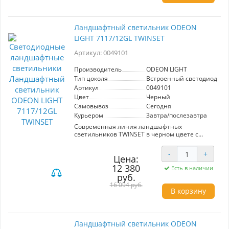
Ландшафтный светильник ODEON
LIGHT 7117/12GL TWINSET
Артикул: 0049101
Производитель
ODEON LIGHT
Тип цоколя
Встроенный светодиод (LE
Артикул
0049101
Цвет
Черный
Самовывоз
Сегодня
Курьером
Завтра/послезавтра
Современная линия ландшафтных
светильников TWINSET в черном цвете с
поворотным рассеивателем на 330° имеет
CRI≥90, качественные LED модули от SANAN,
-
+
угол рассеивания 140°.
Цена:
12 380
Есть в наличии
руб.
16 094 руб.
В корзину
Ландшафтный светильник ODEON