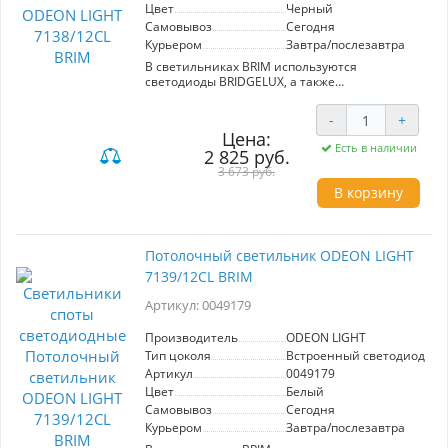
Цвет
Черный
Самовывоз
Сегодня
Курьером
Завтра/послезавтра
В светильниках BRIM используются
светодиоды BRIDGELUX, а также
переключатель цветовой температуры
3000/4000/6000, установленный внутри
-
+
корпуса. Линия доступна в 3 цветах корпуса -
Цена:
брашированный бронзовый, черный и белый.
Есть в наличии
2 825 руб.
CRI > 90.
3 673 руб.
В корзину
Потолочный светильник ODEON LIGHT
7139/12CL BRIM
Артикул: 0049179
Производитель
ODEON LIGHT
Тип цоколя
Встроенный светодиод (LE
Артикул
0049179
Цвет
Белый
Самовывоз
Сегодня
Курьером
Завтра/послезавтра