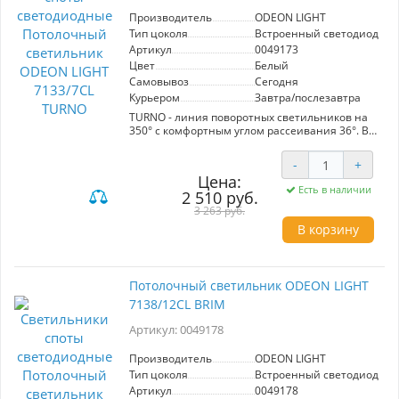
Производитель
ODEON LIGHT
Тип цоколя
Встроенный светодиод (LE
Артикул
0049173
Цвет
Белый
Самовывоз
Сегодня
Курьером
Завтра/послезавтра
TURNO - линия поворотных светильников на
350° с комфортным углом рассеивания 36°. В
линии используется Led модуль от известного
бренда Bridgelux, 3 цвета корпуса:
-
+
брашированный бронзовый, черный и белый.
Цена:
CRI > 90.
Есть в наличии
2 510 руб.
3 263 руб.
В корзину
Потолочный светильник ODEON LIGHT
7138/12CL BRIM
Артикул: 0049178
Производитель
ODEON LIGHT
Тип цоколя
Встроенный светодиод (LE
Артикул
0049178