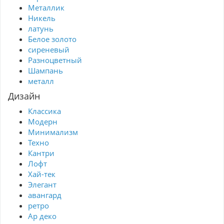
Металлик
Никель
латунь
Белое золото
сиреневый
Разноцветный
Шампань
металл
Дизайн
Классика
Модерн
Минимализм
Техно
Кантри
Лофт
Хай-тек
Элегант
авангард
ретро
Ар деко