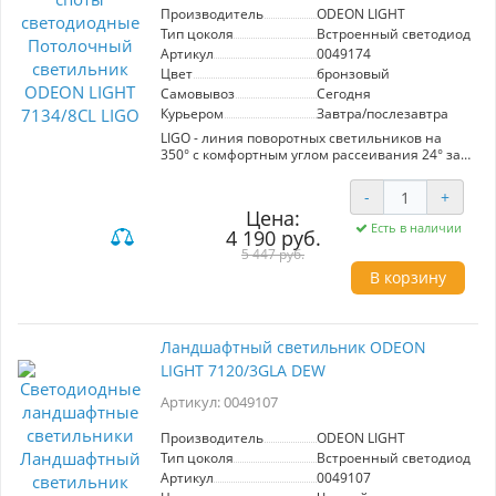
Производитель
ODEON LIGHT
Тип цоколя
Встроенный светодиод (LE
Артикул
0049174
Цвет
бронзовый
Самовывоз
Сегодня
Курьером
Завтра/послезавтра
LIGO - линия поворотных светильников на
350° с комфортным углом рассеивания 24° за
счет акрилового. В линии используется Led
модуль от известного бренда Bridgelux, 3
-
+
цвета корпуса: брашированный бронзовый,
Цена:
черный и белый. CRI > 90.
Есть в наличии
4 190 руб.
5 447 руб.
В корзину
Ландшафтный светильник ODEON
LIGHT 7120/3GLA DEW
Артикул: 0049107
Производитель
ODEON LIGHT
Тип цоколя
Встроенный светодиод (LE
Артикул
0049107