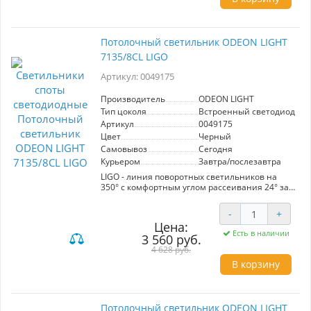
Потолочный светильник ODEON LIGHT
7135/8CL LIGO
Артикул: 0049175
Производитель
ODEON LIGHT
Тип цоколя
Встроенный светодиод (LE
Артикул
0049175
Цвет
Черный
Самовывоз
Сегодня
Курьером
Завтра/послезавтра
LIGO - линия поворотных светильников на
350° с комфортным углом рассеивания 24° за
счет акрилового. В линии используется Led
модуль от известного бренда Bridgelux, 3
-
+
цвета корпуса: брашированный бронзовый,
Цена:
черный и белый. CRI > 90.
Есть в наличии
3 560 руб.
4 628 руб.
В корзину
Потолочный светильник ODEON LIGHT