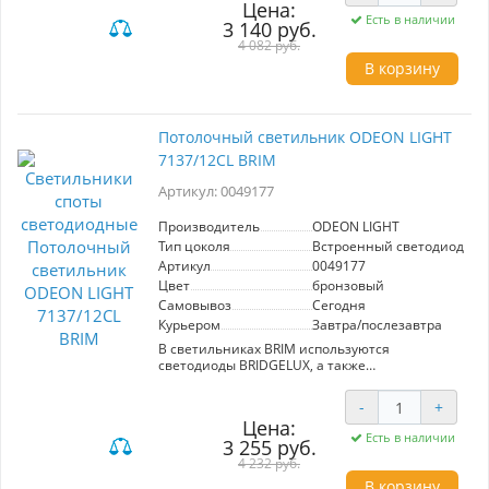
Цена:
CRI > 90.
Есть в наличии
3 140 руб.
4 082 руб.
В корзину
Потолочный светильник ODEON LIGHT
7137/12CL BRIM
Артикул: 0049177
Производитель
ODEON LIGHT
Тип цоколя
Встроенный светодиод (LE
Артикул
0049177
Цвет
бронзовый
Самовывоз
Сегодня
Курьером
Завтра/послезавтра
В светильниках BRIM используются
светодиоды BRIDGELUX, а также
переключатель цветовой температуры
3000/4000/6000, установленный внутри
-
+
корпуса. Линия доступна в 3 цветах корпуса -
Цена:
брашированный бронзовый, черный и белый.
Есть в наличии
3 255 руб.
CRI > 90.
4 232 руб.
В корзину