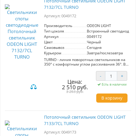
Потолочный светильник ODEON LIGHT
светодиоды SUNUN SEMICONDUCTOR, а также
7132/7CL TURNO
переключатель цветовой температуры
3000/4000/6000, установленный внутри
Артикул: 0049172
корпуса. Линия доступна 3 цветах корпуса -
брашированный бронзовый, черный и белый.
CRI > 90.
Производитель
ODEON LIGHT
Тип цоколя
Встроенный светодиод (LE
Артикул
0049172
Цвет
Черный
Самовывоз
Сегодня
Курьером
Завтра/послезавтра
TURNO - линия поворотных светильников на
350° с комфортным углом рассеивания 36°. В
линии используется Led модуль от известного
бренда Bridgelux, 3 цвета корпуса:
-
+
брашированный бронзовый, черный и белый.
Цена:
CRI > 90.
Есть в наличии
2 510 руб.
3 263 руб.
В корзину
Потолочный светильник ODEON LIGHT
7133/7CL TURNO
Артикул: 0049173