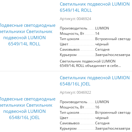
Светильник подвесной LUMION
6549/14L ROLL
Артикул: 0046924
Производитель
LUMION
Мощность, Вт
14
Тип цоколя
Встроенный светоди
Цвет
чёрный
Самовывоз
Сегодня
Курьером
Завтра/послезавтра
Светильник подвесной LUMION
6549/14L ROLL объединяет в себе
элегантный современный дизайн и
передовые технологии управления
Светильник подвесной LUMION
освещением. Оснащённый
встроенным сенсором, этот светильник
6548/16L JOEL
предлагает удобство управления без
использования выключателя или
Артикул: 0046922
пульта — достаточно просто провести
рукой под сенсором. Имеет длину 850
Производитель
LUMION
мм и оборудован энергоэффективными
Мощность, Вт
16
светодиодами мощностью 14 Вт,
Тип цоколя
Встроенный светоди
обеспечивающими яркое и при этом
Цвет
чёрный
экономичное освещение с
нейтральным белым свечением.
Самовывоз
Сегодня
Курьером
Завтра/послезавтра
Продукт отличается высоким