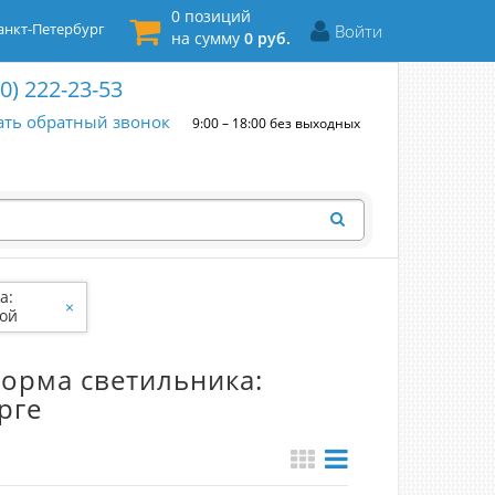
0 позиций
нкт-Петербург
Войти
на сумму
0 руб.
00) 222-23-53
ать обратный звонок
9:00 – 18:00 без выходных
а:
×
ой
орма светильника:
рге