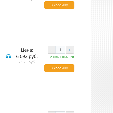
В корзину
Цена:
-
+
6 092 руб.
Есть в наличии
од (LED)
7 920 руб.
антич.бронза/металл
В корзину