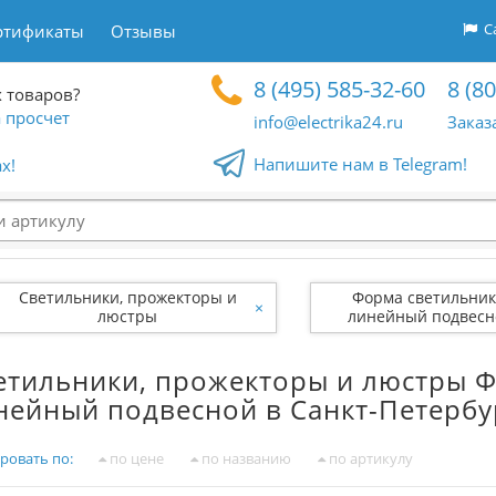
Са
ртификаты
Отзывы
8 (495) 585-32-60
8 (8
 товаров?
 просчет
info@electrika24.ru
Заказ
Напишите нам в Telegram!
x!
Светильники, прожекторы и
Форма светильник
×
люстры
линейный подвесн
етильники, прожекторы и люстры Ф
нейный подвесной в Санкт-Петербу
ровать по:
по цене
по названию
по артикулу