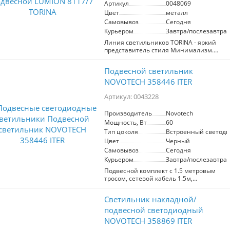
Артикул
0048069
Цвет
металл
Самовывоз
Сегодня
Курьером
Завтра/послезавтра
Линия светильников TORINA - яркий
представитель стиля Минимализм.
Простые формы, лаконичный дизайн,
отсутствие лишних элементов делает
Подвесной светильник
светильники этой линии
универсальными моделями для
NOVOTECH 358446 ITER
современного интерьера. А
использование в светильнике цоколя
Артикул: 0043228
под лампу GX53 делает светильники
очень практичными.
Производитель
Novotech
Мощность, Вт
60
Тип цоколя
Встроенный светоди
Цвет
Черный
Самовывоз
Сегодня
Курьером
Завтра/послезавтра
Подвесной комплект с 1.5 метровым
тросом, сетевой кабель 1.5м,
соединитель прямой, пластина для
укрепления соединений.
Светильник накладной/
подвесной светодиодный
NOVOTECH 358869 ITER