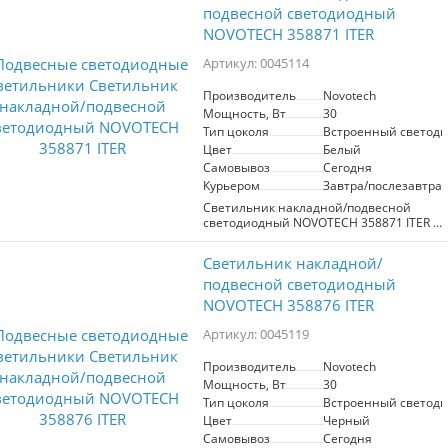
получаете стильный, функциональный
универсальными моделями для
подвесной светодиодный
и легко устанавливаемый светильник,
современного интерьера. А
который станет отличным
NOVOTECH 358871 ITER
использование в светильнике цоколя
дополнением любого пространства.
под лампу GX53 делает светильники
Артикул: 0045114
очень практичными.
Производитель
Novotech
Мощность, Вт
30
Тип цоколя
Встроенный светоди
Цвет
Белый
Самовывоз
Сегодня
Курьером
Завтра/послезавтра
Светильник накладной/подвесной
светодиодный NOVOTECH 358871 ITER –
это стильное и практичное решение
для освещения. Доступен в мощностях
Светильник накладной/
30Вт и 40Вт, а также в двух размерах:
798 мм и 1196 мм, что позволяет
подвесной светодиодный
выбрать оптимальный вариант для
NOVOTECH 358876 ITER
любого интерьера. Модель
представлена в классических цветах –
Артикул: 0045119
черном и белом, что обеспечивает
легкую интеграцию в различные стили.
Производитель
Novotech
Светильник устанавливается как
Мощность, Вт
30
накладным, так и подвесным способом,
благодаря чему он подходит для разных
Тип цоколя
Встроенный светоди
условий. В комплекте идут подвесы, а
Цвет
Черный
встроенный драйвер электропитания
Самовывоз
Сегодня
обеспечивает аккуратный внешний