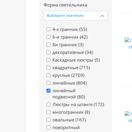
Форма светильника
Выберите значение
4-х гранник (
55
)
6-и гранник (
42
)
8и гранник (
3
)
декоративные (
34
)
Каскадные люстры (
5
)
квадратные (
715
)
круглые (
2709
)
линейные (
804
)
линейный
подвесной (
80
)
Люстры на штанге (
172
)
многогранник (
8
)
овальные (
167
)
поворотный