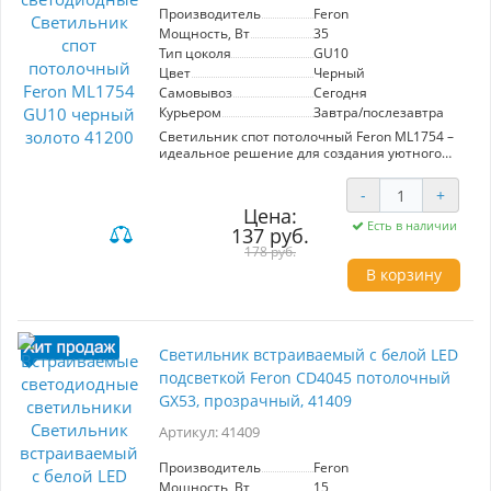
оформления вашего пространства!
Производитель
Feron
Мощность, Вт
35
Тип цоколя
GU10
Цвет
Черный
Самовывоз
Сегодня
Курьером
Завтра/послезавтра
Светильник спот потолочный Feron ML1754 –
идеальное решение для создания уютного
освещения в вашем доме или офисе. Этот
стильный светильник в черном цвете с
-
+
элементами золота прекрасно впишется в
Цена:
любой интерьер, добавляя ему современности
Есть в наличии
137 руб.
и элегантности. Модель на базе лампы GU10
мощностью 35 Вт обеспечивает яркий и
178 руб.
качественный свет, что делает ее подходящей
В корзину
как для основного, так и для акцентного
освещения. Компактные размеры 80x80x90 мм
и универсальный крепеж в комплекте
позволяют легко установить светильник на
любую поверхность. Корпус из металла
Светильник встраиваемый с белой LED
гарантирует надежность и долговечность.
подсветкой Feron CD4045 потолочный
Feron ML1754 - это прекрасный выбор для тех,
кто ценит стиль и функциональность в
GX53, прозрачный, 41409
осветительных решениях.
Артикул: 41409
Производитель
Feron
Мощность, Вт
15