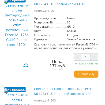
выбором для жилых или офисных помещений.
ML1754 GU10 белый хром 41201
Стильная цилиндрическая форма и прочный
металлический корпус с защитой IP20
Артикул: 41201
гарантируют долговечность и надежность.
Создайте идеальное освещение с Feron
ML175!
Производитель
Feron
Мощность, Вт
35
Тип цоколя
GU10
Цвет
Белый
Самовывоз
Сегодня
Курьером
Завтра/послезавтра
Светильник спот потолочный Feron ML1754 —
идеальное решение для создания уютного
освещения в вашем интерьере. Этот
современный светильник в стильном белом
-
+
хромированном исполнении прекрасно
Цена:
подходит как для основного, так и для
Есть в наличии
137 руб.
акцентного освещения. Модель ML1754
оснащена цоколем GU10 и мощностью 35
178 руб.
Ватт, что гарантирует яркий и качественный
В корзину
свет. Корпус выполнен из металла, что
обеспечивает долговечность и надежность.
Компактные размеры 80x80x90 мм и
универсальный крепеж, включенный в
Светильник спот потолочный Feron
комплект, позволяют установить светильник
ML1754 GU10 черный золото 41200
на любые поверхности, будь то потолок или
стены. С уровнем защиты IP20, он отлично
Артикул: 41200
подойдет для использования в помещениях.
Выберите Feron ML1754 для стильного