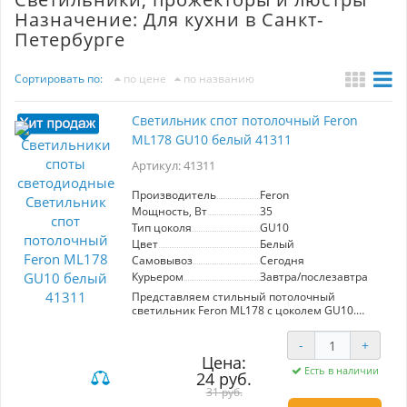
Назначение: Для кухни в Санкт-
Петербурге
Сортировать по:
по цене
по названию
Светильник спот потолочный Feron
ML178 GU10 белый 41311
Артикул: 41311
Производитель
Feron
Мощность, Вт
35
Тип цоколя
GU10
Цвет
Белый
Самовывоз
Сегодня
Курьером
Завтра/послезавтра
Представляем стильный потолочный
светильник Feron ML178 с цоколем GU10.
Выполненный в элегантном белом цвете, этот
светильник идеально вписывается в любой
-
+
современный интерьер. С мощностью лампы
Цена:
35 Вт и напряжением питания 220V, ML178
Есть в наличии
24 руб.
гарантирует яркое и эффективное освещение.
Крепкий металлический корпус размером
31 руб.
70х70х100 мм обеспечивает надежность и