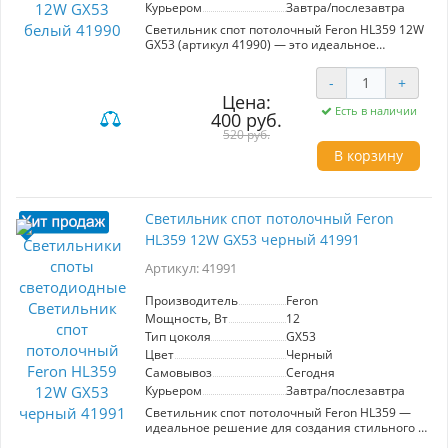
Курьером
Завтра/послезавтра
Светильник спот потолочный Feron HL359 12W
GX53 (артикул 41990) — это идеальное
решение для создания уютной атмосферы в
любом интерьере. С мощностью 12 Вт и
-
+
светом, обеспечиваемым лампой с цоколем
Цена:
GX53, светильник гарантирует яркое и
Есть в наличии
400 руб.
качественное освещение. Его универсальный
белый цвет и цилиндрическая форма
520 руб.
позволяют гармонично вписаться в
В корзину
различные стили оформления. Модель HL359
подходит как для основного, так и для
акцентного освещения, что делает её
универсальной для жилых и коммерческих
Светильник спот потолочный Feron
помещений. В комплект входит крепеж для
HL359 12W GX53 черный 41991
легкой установки на любой поверхности.
Корпус выполнен из алюминия, что
Артикул: 41991
обеспечивает прочность и долговечность.
Данные характеристики, включая класс
защиты IP20 и напряжение 220V, делают этот
Производитель
Feron
светильник отличным выбором для создания
Мощность, Вт
12
стильного и функционального освещения.
Тип цоколя
GX53
Цвет
Черный
Самовывоз
Сегодня
Курьером
Завтра/послезавтра
Светильник спот потолочный Feron HL359 —
идеальное решение для создания стильного и
уютного освещения в вашем интерьере. С