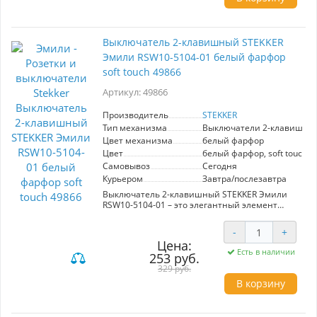
Выключатель 2-клавишный STEKKER
Эмили RSW10-5104-01 белый фарфор
soft touch 49866
Артикул: 49866
Производитель
STEKKER
Тип механизма
Выключатели 2-клавишны
Цвет механизма
белый фарфор
Цвет
белый фарфор, soft touch
Самовывоз
Сегодня
Курьером
Завтра/послезавтра
Выключатель 2-клавишный STEKKER Эмили
RSW10-5104-01 – это элегантный элемент
серии Эмили, который гармонично впишется
в любой интерьер благодаря простым и
-
+
утонченным линиям. Изготовленный из
Цена:
качественного поликарбоната и
Есть в наличии
253 руб.
оловяннофосфорной бронзы, он обеспечивает
надежную эксплуатацию и долговечность.
329 руб.
Уникальный цвет белого фарфора с soft touch
В корзину
покрытием придает устройству современный
и стильный вид. Размеры выключателя
составляют 71*71*40 мм, он предназначен