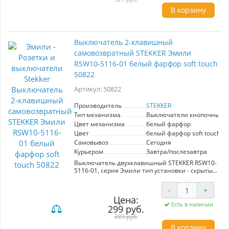
эксплуатации, идеально подходит для
В корзину
домашних и офисных условий.
Выключатель 2-клавишный
самовозвратный STEKKER Эмили
RSW10-5116-01 белый фарфор soft touch
50822
Артикул: 50822
Производитель
STEKKER
Тип механизма
Выключатели кнопочные
Цвет механизма
белый фарфор
Цвет
белый фарфор soft touch
Самовывоз
Сегодня
Курьером
Завтра/послезавтра
Выключатель двухклавишный STEKKER RSW10-
5116-01, серия Эмили тип установки - скрытый,
размер изделия 71*71*40мм., цвет белый
фарфор, soft touch, материал изделия
-
+
поликарбонат, латунь, сталь. Номинальное
Цена:
напряжение 250 , номинальный ток 10А, 20
Есть в наличии
299 руб.
389 руб.
В корзину