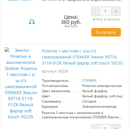
подключения электрических приборов.
Максимальная нагрузка - 16А, что подходит
-
+
для большинства бытовых устройств.
Цена:
Изготовлена из белого фарфора с мягким
Есть в наличии
360 руб.
тактильным покрытием, что придаёт
элегантный вид. Защитные шторки
468 руб.
обеспечивают безопасность в использовании,
В корзину
особенно в домах с детьми. Идеальное
решение для современных интерьеров.
Розетка 1-местная с з/ш с/з
самозажимной STEKKER Эмили RST16-
5110-01ZK белый фарор soft touch 50235
Артикул: 50235
Производитель
STEKKER
Тип механизма
Розетки электрические
Цвет механизма
белый фарфор
Цвет
белый фарфор, soft touch
Самовывоз
Сегодня
Курьером
Завтра/послезавтра
Розетка 1-местная с заземлением и
самозажимным механизмом STEKKER Эмили
RST16-5110-01ZK — идеальное решение для
современного интерьера. Выполненная в
-
+