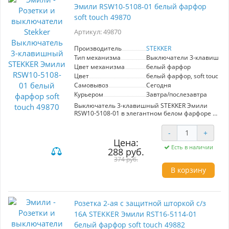
Эмили RSW10-5108-01 белый фарфор
soft touch 49870
Артикул: 49870
Производитель
STEKKER
Тип механизма
Выключатели 3-клавишны
Цвет механизма
белый фарфор
Цвет
белый фарфор, soft touch
Самовывоз
Сегодня
Курьером
Завтра/послезавтра
Выключатель 3-клавишный STEKKER Эмили
RSW10-5108-01 в элегантном белом фарфоре с
эффектом soft touch идеально впишется в
любой современный интерьер. Основные
-
+
преимущества этой модели заключаются в
Цена:
высококачественных материалах:
Есть в наличии
288 руб.
токоведущая часть выполнена из
оловяннофосфорной бронзы, а внутренний
374 руб.
блок из прочного полиамида 6.6. Корпус из
В корзину
поликарбоната не поддерживает горение, что
обеспечивает дополнительную безопасность.
Устройство имеет скрытый тип установки,
компактные размеры 71х71х40 мм и
Розетка 2-ая с защитной шторкой с/з
номинальное напряжение 250 В при токе 10A,
что делает его идеальным выбором для
16А STEKKER Эмили RST16-5114-01
различных электрических схем. Стильные
белый фарфор soft touch 49882
линии и качественная сборка garantируют