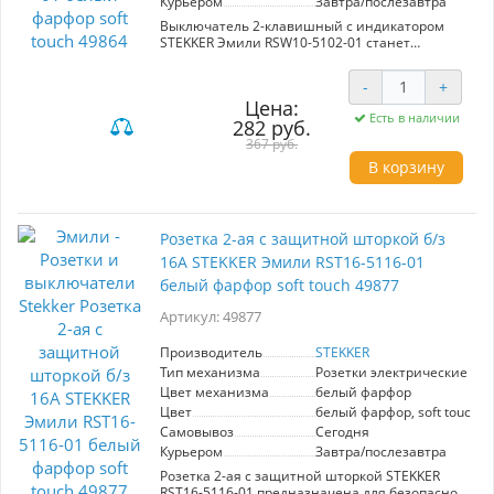
Курьером
Завтра/послезавтра
Выключатель 2-клавишный с индикатором
STEKKER Эмили RSW10-5102-01 станет
стильным акцентом вашего интерьера. Этот
элемент из серии Эмили отличается
-
+
элегантными линиями и современным
Цена:
дизайном, что позволяет ему гармонично
Есть в наличии
282 руб.
вписаться в различные стили оформления.
Изготовленный из высококачественного
367 руб.
поликарбоната, этот выключатель обладает
В корзину
способностью не поддерживать горение, что
обеспечивает дополнительную безопасность.
Номинальное напряжение 250В и ток 10А
делают его надежным для повседневного
Розетка 2-ая с защитной шторкой б/з
использования. Металлические элементы,
включая токоведущую часть из
16А STEKKER Эмили RST16-5116-01
оловяннофосфорной бронзы и прочный
белый фарфор soft touch 49877
гальванизированный суппорт, гарантируют
долговечность. Установка производится
Артикул: 49877
скрытым способом, а материал soft touch
обеспечивает приятные тактильные
Производитель
STEKKER
ощущения при использовании. Габариты
Тип механизма
Розетки электрические
выключателя составляют 71x71x40 мм, и он
выполнен в цвете белый фарфор, что придаёт
Цвет механизма
белый фарфор
ему изысканный вид. Выключатель с
Цвет
белый фарфор, soft touch
подсветкой станет не только
Самовывоз
Сегодня
функциональным, но и стильным
Курьером
Завтра/послезавтра
дополнением вашего освещения.
Розетка 2-ая с защитной шторкой STEKKER
RST16-5116-01 предназначена для безопасного