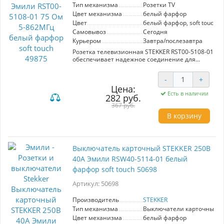
Тип механизма
Розетки TV
А. Стиль, безопасность и надежность —
ключевые преимущества переключателя
Цвет механизма
белый фарфор
STEKKER Эмили, который станет отличным
Цвет
белый фарфор, soft touch
дополнением вашего дома.
Самовывоз
Сегодня
Курьером
Завтра/послезавтра
Розетка телевизионная STEKKER RST00-5108-01
обеспечивает надежное соединение для
телевизионного оборудования с импедансом
75 Ом и частотным диапазоном до 862 МГц.
-
+
Изготовленная из высококачественного
Цена:
белого фарфора с мягкой текстурой, она
Есть в наличии
282 руб.
гармонично вписывается в любой интерьер.
Простота установки и стильный дизайн
367 руб.
делают эту розетку идеальным выбором для
В корзину
современных пользователей.
Выключатель карточный STEKKER 250В
40А Эмили RSW40-5114-01 белый
фарфор soft touch 50698
Артикул: 50698
Производитель
STEKKER
Тип механизма
Выключатели карточные
Цвет механизма
белый фарфор