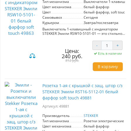
Тип механизма
Выключатели 1-клавишны
Цвет механизма
белый фарфор
Цвет
белый фарфор, soft touch
Самовывоз
Сегодня
Курьером
Завтра/послезавтра
Выключатель 1-клавишный с индикатором
STEKKER Эмили RSW10-5101-01 — это стильное
и современное решение для вашего
интерьера. Изготавливаемый в элегантном
-
+
дизайне белого фарфора soft touch, он станет
Цена:
роскошным акцентом в любом помещении.
Есть в наличии
240 руб.
Серия Эмили отличается качественными
материалами: токоведущая часть выполнена
312 руб.
из оловяннофосфорной бронзы, а внутренний
В корзину
блок изготовлен из прочного полиамида 6.6,
что гарантирует долговечность и надежность.
Скрытая установка обеспечивает аккуратный
Розетка 1-ая с крышкой с защ. штор с/з
внешний вид, а встроенная подсветка
добавляет дополнительное удобство в
STEKKER Эмили RST16-5112-01 белый
использовании. Корпус, выполненный из
фарфор soft touch 49881
поликарбоната, совершенно не поддерживает
горение, что делает его безопасным и
Артикул: 49881
практичным выбором. Размеры выключателя
— 71×71×40 мм, а номинальное напряжение
Производитель
STEKKER
составляет 250 В при токе 10 А. Выбирая
Тип механизма
Розетки электрические
выключатель STEKKER, вы получаете не только
функциональное, но и эстетически
Цвет механизма
белый фарфор
привлекательное решение для вашего дома.