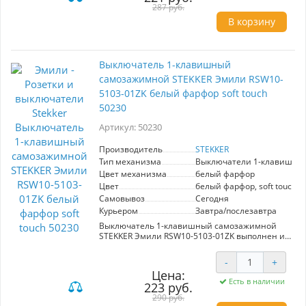
интерьер.
287 руб.
В корзину
Основные преимущества:
- Защитная шторка предотвращает случайное
проникновение посторонних предметов, что
особенно важно в семьях с маленькими
Выключатель 1-клавишный
детьми.
- Высокое качество материалов обеспечивает
самозажимной STEKKER Эмили RSW10-
долговечность и устойчивость к
5103-01ZK белый фарфор soft touch
механическим повреждениям.
50230
- Эстетичный дизайн подходит для
использования в различных помещениях,
Артикул: 50230
включая кухни, гостиные и офисные
пространства.
Производитель
STEKKER
Эта розетка станет незаменимой в ситуациях,
Тип механизма
Выключатели 1-клавишны
когда требуется обеспечить безопасность
Цвет механизма
белый фарфор
электроподключений, а также при
Цвет
белый фарфор, soft touch
необходимости создать гармоничное
Самовывоз
Сегодня
оформление интерьера.
Курьером
Завтра/послезавтра
Выключатель 1-клавишный самозажимной
STEKKER Эмили RSW10-5103-01ZK выполнен из
белого фарфора с эффектом soft touch, что
обеспечивает приятные тактильные
-
+
ощущения. Его современный и стильный
Цена:
дизайн идеально впишется в любой интерьер,
Есть в наличии
223 руб.
добавляя нотку элегантности. Простота
установки и эксплуатации делает этот
290 руб.