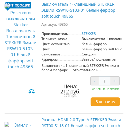
Выключатель 1-клавишный STEKKER
Эмили RSW10-5103-01 белый фарфор
soft touch 49865
Артикул: 49865
Производитель
STEKKER
Тип механизма
Выключатели 1-клавишны
Цвет механизма
белый фарфор
Цвет
белый фарфор, soft touch
Самовывоз
Сегодня
Курьером
Завтра/послезавтра
Выключатель 1-клавишный STEKKER Эмили в
белом фарфоре — это стильное и
современное решение для вашего интерьера.
Артикул 49865 входит в уникальную серию
-
+
Эмили, известную своим элегантным
Цена:
дизайном и простыми линиями.
Есть в наличии
212 руб.
Изготовленный из прочного поликарбоната,
этот выключатель безопасен: не
276 руб.
поддерживает горение и выдерживает
В корзину
температуру свыше 850 °C. Номинальное
напряжение составляет 250V, а ток — 10A, что
делает его подходящим для большинства
стандартных бытовых нужд.
Розетка HDMI 2.0 Type A STEKKER Эмили
RST00-5118-01 белый фарфор soft touch
Внутренний блок из полиамида 6.6 и