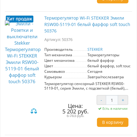
офисных помещениях. Производитель -
STEKKER, артикул 49880.
Терморегулятор Wi-Fi STEKKER Эмили
RSW00-5119-01 белый фарфор soft touch
50376
Артикул: 50376
Производитель
STEKKER
Тип механизма
Терморегуляторы
Цвет механизма
белый фарфор
Цвет
белый фарфор, soft touch
Самовывоз
Сегодня
Курьером
Завтра/послезавтра
Терморегулятор сенсорный STEKKER RSW00-
5119-01, серия Эмили, с подсветкой (белый),
тип установки - скрытый, размер изделия
71*71*46мм., цвет белый фарфор, soft touch,
-
+
материал изделия ABS пластик, латунь.
Цена:
Номинальное напряжение 250 , номинальный
Есть в наличии
5 202 руб.
ток 16А, IP20
6 763 руб.
В корзину