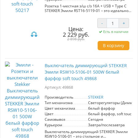
Розетка 1-местная з/ш с/з 16А + USB + Type C
STEKKER Эмили RST16-5119-01 – это идеальное
решение для современных интерьеров.
Изготовленная из белого фарфора с мягким
-
+
тактильным покрытием, она не только
Цена:
эстетически привлекательна, но и практична.
Есть в наличии
2 229 руб.
Модель оснащена стандартной розеткой на
16А, а также двумя портами USB и Type C с
2 898 руб.
мощностью 20W, что позволяет одновременно
В корзину
заряжать несколько устройств. Это
значительно упрощает использование
гаджетов в домашних условиях, устраняя
необходимость в дополнительных адаптерах.
Выключатель диммирующий STEKKER
Эмили сочетает в себе стиль и
функциональность, что делает её отличным
Эмили RSW10-5106-01 500W белый
выбором для кухни, гостиной или рабочего
фарфор soft touch 49868
пространства. Надежность и долговечность
материалов гарантируют долгий срок службы.
Артикул: 49868
Выбирая эту розетку, вы получаете удобство и
современный дизайн в одном решении.
Производитель
STEKKER
Тип механизма
Светорегуляторы (Диммер
Цвет механизма
белый фарфор
Цвет
белый фарфор, soft touch
Самовывоз
Сегодня
Курьером
Завтра/послезавтра
Выключатель диммирующий STEKKER Эмили
RSW10-5106-01 – это стильное и