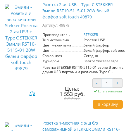
для скрытого монтажа и способен
Розетка 2-ая USB + Type C STEKKER
выдерживать номинальное напряжение 250 В
Эмили RST10-5115-01 20W белый
и ток 10А. Прочный гальванизированный
суппорт и внутренний блок из полиамида 6.6
фарфор soft touch 49879
обеспечивают дополнительную защиту, а
корпус, не поддерживающий горение,
Артикул: 49879
гарантирует безопасность эксплуатации.
Выбор STEKKER – это синоним качества и
Производитель
STEKKER
стиля.
Тип механизма
Розетки USB
Цвет механизма
белый фарфор
Цвет
белый фарфор, soft touch
Самовывоз
Сегодня
Курьером
Завтра/послезавтра
Розетка STEKKER RST10-5115-01 серии Эмили с
двумя USB-портами и разъёмом Type C
обеспечивает быструю зарядку устройств
мощностью до 20W. Изготовлена из белого
-
+
фарфора с софт-тач покрытием, что придаёт ей
Цена:
стильный и современный вид. Идеальное
Есть в наличии
1 553 руб.
решение для удобного подключения и зарядки
электроники в любом интерьере.
2 019 руб.
В корзину
Розетка 1-местная с з/ш б/з
самозажимной STEKKER Эмили RST16-