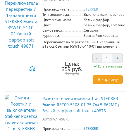
Производитель
STEKKER
Тип механизма
Выключатели перекрестн
Цвет механизма
белый фарфор
Цвет
белый фарфор, soft touch
Самовывоз
Сегодня
Курьером
Завтра/послезавтра
Переключатель перекрестный 1-клавишный
STEKKER Эмили RSW10-5110-01 выполнен в
элегантном белом фарфоре с эффектом soft
touch, что придает ему стильный и
-
+
современный вид. Эта модель из серии Эмили
Цена:
гармонично вписывается в различные
Есть в наличии
359 руб.
интерьерные решения благодаря своим
простым, но изысканным линиям. Размер
467 руб.
изделия составляет 71х71х40 мм, а скрытый
В корзину
тип установки обеспечивает аккуратный
внешний вид.
Конструкция переключателя изготовлена из
Розетка телевизионная 1-ая STEKKER
качественных материалов: токоведущая часть
выполнена из оловяннофосфорной бронзы,
Эмили RST00-5108-01 75 Ом 5-862МГц
внутренний блок — из полиамида 6.6, а
белый фарфор soft touch 49875
прочный корпус из поликарбоната не
поддерживает горение, что гарантирует
Артикул: 49875
дополнительную безопасность. Выбор данного
переключателя обеспечит надежную работу с
Производитель
STEKKER
номинальным напряжением 250 В и током 10