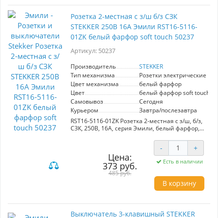
Розетка 2-местная с з/ш б/з СЗК
STEKKER 250В 16А Эмили RST16-5116-
01ZK белый фарфор soft touch 50237
Артикул: 50237
Производитель
STEKKER
Тип механизма
Розетки электрические
Цвет механизма
белый фарфор
Цвет
белый фарфор soft touch
Самовывоз
Сегодня
Курьером
Завтра/послезавтра
RST16-5116-01ZK Розетка 2-местная с з/ш, б/з,
СЗК, 250В, 16А, серия Эмили, белый фарфор,
soft touch
-
+
Цена:
Есть в наличии
373 руб.
485 руб.
В корзину
Выключатель 3-клавишный STEKKER