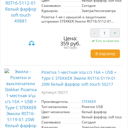
Цвет
белый фарфор, soft touch
Самовывоз
Сегодня
Курьером
Завтра/послезавтра
Розетка 1-ая с крышкой и защитными
шторками STEKKER Эмили RST16-5112-01
выполнена из белого фарфора с мягким
тактильным покрытием. Обеспечивает
-
+
надежную защиту от случайного контакта с
Цена:
токоведущими частями. Идеальна для
Есть в наличии
359 руб.
использования в домашних интерьерах,
сочетает стильный дизайн и
467 руб.
функциональность.
В корзину
Розетка 1-местная з/ш с/з 16А + USB +
Type C STEKKER Эмили RST16-5119-01
20W белый фарфор soft-touch 50217
Артикул: 50217
Производитель
STEKKER
Тип механизма
Розетки USB
Цвет механизма
белый фарфор
Цвет
белый фарфор, soft touch
Самовывоз
Сегодня
Курьером
Завтра/послезавтра