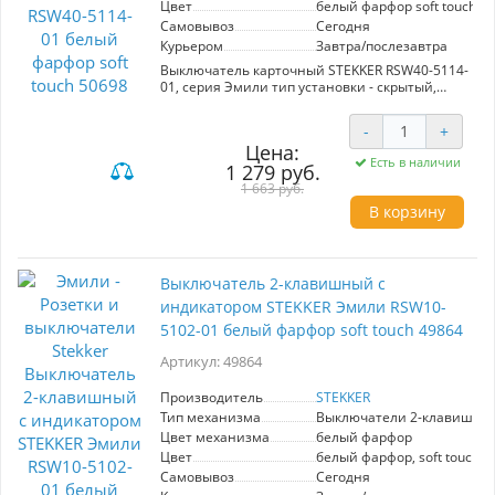
Цвет
белый фарфор soft touch
Самовывоз
Сегодня
Курьером
Завтра/послезавтра
Выключатель карточный STEKKER RSW40-5114-
01, серия Эмили тип установки - скрытый,
размер изделия 74*74*58мм., цвет белый
фарфор, soft touch, материал изделия
-
+
поликарбонат, латунь, сталь. Номинальное
Цена:
напряжение 250 , номинальный ток 40А, 20
Есть в наличии
1 279 руб.
1 663 руб.
В корзину
Выключатель 2-клавишный c
индикатором STEKKER Эмили RSW10-
5102-01 белый фарфор soft touch 49864
Артикул: 49864
Производитель
STEKKER
Тип механизма
Выключатели 2-клавишны
Цвет механизма
белый фарфор
Цвет
белый фарфор, soft touch
Самовывоз
Сегодня