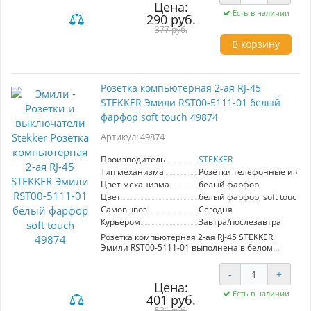
Цена:
благодаря своим изысканным линиям и
Есть в наличии
290 руб.
современному дизайну. Изготовленный из
высококачественных материалов, таких как
377 руб.
поликарбонат и латунь, он обеспечивает
В корзину
надежную и долгосрочную эксплуатацию.
Номинальное напряжение составляет 250 В, а
максимальный ток — 10 А.
Розетка компьютерная 2-ая RJ-45
Данный переключатель подходит для скрытой
STEKKER Эмили RST00-5111-01 белый
установки и имеет компактные размеры
71х71х40 мм. Внутренний блок из полиамида
фарфор soft touch 49874
6.6 и токоведущая часть из
оловяннофосфорной бронзы гарантируют
Артикул: 49874
безопасное использование, а
гальванизированный суппорт добавляет
Производитель
STEKKER
прочности конструкции. Продукция STEKKER
Тип механизма
Розетки телефонные и ко
славится своим качеством, что делает этот
Цвет механизма
белый фарфор
переключатель отличным выбором для
современных интерьеров.
Цвет
белый фарфор, soft touch
Самовывоз
Сегодня
Курьером
Завтра/послезавтра
Розетка компьютерная 2-ая RJ-45 STEKKER
Эмили RST00-5111-01 выполнена в белом
фарфоре с мягким на ощупь покрытием.
Основные характеристики: два порта RJ-45 для
-
+
надежного подключения к сети, стильный
Цена:
дизайн, подходящий для современных
Есть в наличии
401 руб.
интерьеров. Преимущества: высокая
прочность материала, легкость в установке и
521 руб.