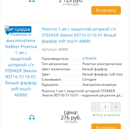
2 123 руб.
минималистичный дизайн делают
2 760 руб.
терморегулятор надёжным и стильным
В корзину
решением для любого интерьера.
Розетка 1-ая с защитной шторкой с/з
STEKKER Эмили RST16-5110-01 белый
фарфор soft touch 49880
Артикул: 49880
Производитель
STEKKER
Тип механизма
Розетки электрические
Цвет механизма
белый фарфор
Цвет
белый фарфор, soft touch
Самовывоз
Сегодня
Курьером
Завтра/послезавтра
Розетка 1-ая с защитной шторкой STEKKER
Эмили RST16-5110-01 - надежное решение для
вашего дома. Выполнена в белом фарфоровом
цвете с эффектом soft touch, что придаёт ей
-
+
стильный и современный вид. Оснащена
Цена:
защитной шторкой для дополнительной
Есть в наличии
276 руб.
безопасности, предотвращающей случайное
попадание посторонних предметов. Идеально
359 руб.
подходит для использования в жилых и
В корзину