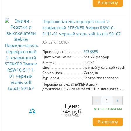
выключатель удобным выбором для дома или
В корзину
офиса. Самозажимной механизм гарантирует
надежное соединение проводов,
минимизируя риск поломки. Высокое качество
материалов обеспечивает долговечность и
Переключатель перекрестный 2-
устойчивость к механическим повреждениям.
Выбор STEKKER — это уверенность в
клавишный STEKKER Эмили RSW10-
безопасности и комфорте вашего
5111-01 черный уголь soft touch 50167
пространства.
Артикул: 50167
Производитель
STEKKER
Цвет механизма
белый фарфор
Артикул
50167
Цвет
черный уголь, soft touch
Самовывоз
Сегодня
Курьером
Завтра/послезавтра
Переключатель STEKKER Эмили —
двухклавишный перекрестный выключатель с
скрытым монтажом. Компактные размеры
71*71*40 мм и стильный цвет черный уголь с
-
+
эффектом soft touch идеально вписываются в
Цена:
любой интерьер. Изготовлен из прочного
Есть в наличии
743 руб.
поликарбоната с латунными и стальными
элементами, обеспечивает надежную работу
966 руб.
при номинальном напряжении 250 В и токе 10
В корзину
А. Оптимален для управления освещением в
жилых и офисных помещениях.