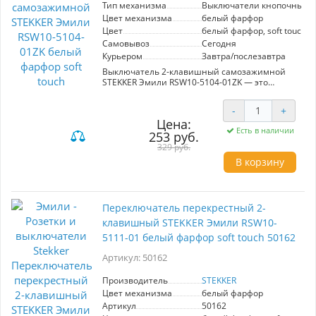
Тип механизма
Выключатели кнопочные
Цвет механизма
белый фарфор
Цвет
белый фарфор, soft touch
Самовывоз
Сегодня
Курьером
Завтра/послезавтра
Выключатель 2-клавишный самозажимной
STEKKER Эмили RSW10-5104-01ZK — это
стильное и практичное решение для вашего
интерьера. Изготовленный из качественного
-
+
белого фарфора с эффектом soft touch, он не
Цена:
только привлекает внимание своим
Есть в наличии
253 руб.
элегантным дизайном, но и обеспечивает
надежную работу. Самозажимной механизм
329 руб.
позволяет легко подключать провода без
В корзину
использования дополнительных
инструментов, что значительно упрощает
установку. Модель подходит для различных
стилей оформления, благодаря своей
Переключатель перекрестный 2-
универсальности и лаконичному внешнему
виду. Выключатель обеспечивает высокую
клавишный STEKKER Эмили RSW10-
износостойкость и долговечность, что делает
5111-01 белый фарфор soft touch 50162
его идеальным выбором для повседневного
использования. Выбирая STEKKER Эмили, вы
Артикул: 50162
получаете сочетание современного дизайна,
удобства и надежности.
Производитель
STEKKER
Цвет механизма
белый фарфор
Артикул
50162