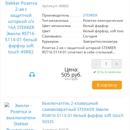
надежную и долговечную эксплуатацию.
Артикул: 49882
Выключатель из серии Эмили станет не
только функциональным элементом, но и
Производитель
STEKKER
стильным акцентом в вашем доме.
Тип механизма
Розетки электрические
Цвет механизма
белый фарфор
Цвет
белый фарфор, soft touch
Самовывоз
Сегодня
Курьером
Завтра/послезавтра
Розетка 2-ая с защитной шторкой STEKKER
RST16-5114-01 сочетает в себе стильный
белый фарфор и современный soft touch.
Номинальная нагрузка 16А обеспечивает
-
+
надежность и безопасность в эксплуатации.
Цена:
Модель из серии Эмили гарантирует
Есть в наличии
505 руб.
долговечность и элегантный внешний вид,
идеально вписываясь в любой интерьер.
657 руб.
Выбор для тех, кто ценит качество и дизайн.
В корзину
Выключатель 2-клавишный
самовозвратный STEKKER Эмили
RSW10-5113-01 белый фарфор soft touch
50325
Артикул: 50325