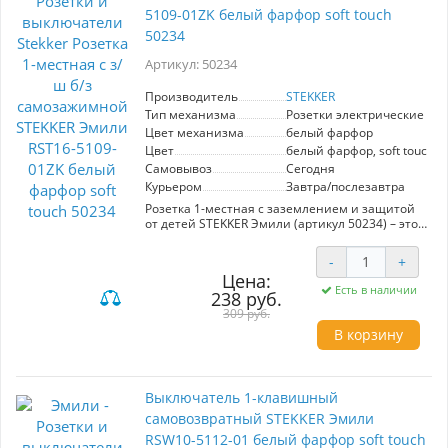
5109-01ZK белый фарфор soft touch
50234
Артикул: 50234
Производитель
STEKKER
Тип механизма
Розетки электрические
Цвет механизма
белый фарфор
Цвет
белый фарфор, soft touch
Самовывоз
Сегодня
Курьером
Завтра/послезавтра
Розетка 1-местная с заземлением и защитой
от детей STEKKER Эмили (артикул 50234) – это
идеальное решение для безопасного и
стильного подключения электрических
-
+
приборов. Изготовленная из белого фарфора с
Цена:
мягким на ощупь покрытием, она сочетает в
Есть в наличии
238 руб.
себе элегантный дизайн и высокую
функциональность. Самозажимной механизм
309 руб.
обеспечивает надежное соединение проводов
В корзину
без лишних усилий, что упрощает установку.
Модель отличается повышенной
безопасностью благодаря встроенной защите
от детей, что делает её подходящей для
Выключатель 1-клавишный
использования в домах с маленькими детьми.
самовозвратный STEKKER Эмили
Удобная форма и лаконичный стиль
позволяют гармонично вписаться в любой
RSW10-5112-01 белый фарфор soft touch