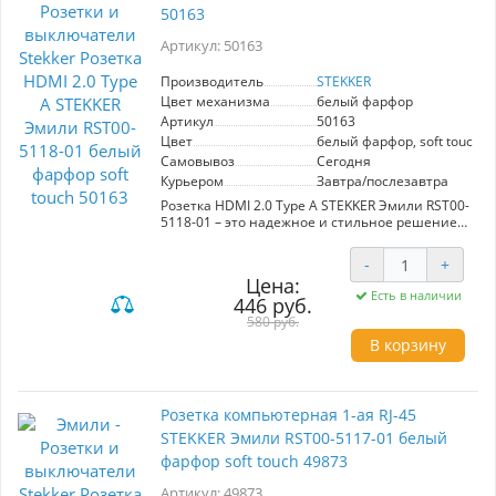
токоведущая часть из оловяннофосфорной
50163
бронзы обеспечивают надежность и
долговечность эксплуатации. Компактные
Артикул: 50163
размеры 71x71x40 мм и скрытый тип
установки позволяют легко интегрировать
Производитель
STEKKER
выключатель в любые дизайнерские решения.
Цвет механизма
белый фарфор
Soft touch покрытие делает его приятным на
Артикул
50163
ощупь, а белый цвет придаёт особую
изысканность. Выбор STEKKER — это
Цвет
белый фарфор, soft touch
уверенность в качестве и стильный акцент
Самовывоз
Сегодня
вашего дома.
Курьером
Завтра/послезавтра
Розетка HDMI 2.0 Type A STEKKER Эмили RST00-
5118-01 – это надежное и стильное решение
для подключения мультимедийных устройств.
Изготовленная из качественных материалов
-
+
(поликарбонат, латунь, сталь), она гарантирует
Цена:
долгий срок службы до 25 лет. Элегантный
Есть в наличии
446 руб.
дизайн в цвете белый фарфор с мягким
покрытием легко впишется в любой интерьер.
580 руб.
В корзину
С розеткой STEKKER вы сможете без труда
подключать телевизоры, проекторы и другие
устройства, обеспечивая стабильную передачу
видео и аудио сигналов. Подходит для
Розетка компьютерная 1-ая RJ-45
использования в домашних кинотеатрах,
STEKKER Эмили RST00-5117-01 белый
офисах и учебных заведениях. С диапазоном
рабочих температур от 0 до +35°C, она отлично
фарфор soft touch 49873
функционирует в различных условиях.
Выбирайте надежность и стиль с розеткой
Артикул: 49873