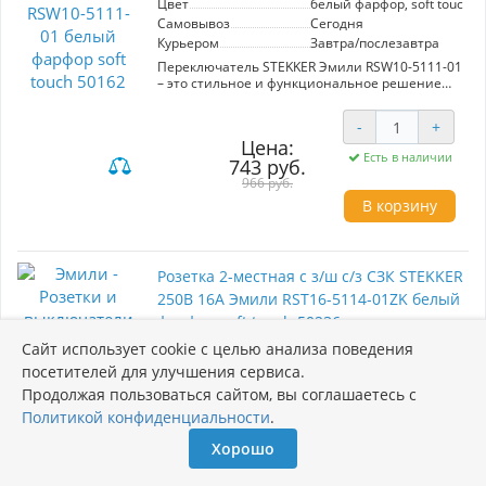
Цвет
белый фарфор, soft touch
Самовывоз
Сегодня
Курьером
Завтра/послезавтра
Переключатель STEKKER Эмили RSW10-5111-01
– это стильное и функциональное решение
для вашего интерьера. Двухклавишный
скрытый монтаж обеспечивает компактность и
-
+
удобство использования. Изготовленный из
Цена:
качественного поликарбоната с элементами
Есть в наличии
743 руб.
из латуни и стали, он гарантирует
долговечность и надежность. Номинальное
966 руб.
напряжение 250 В и ток 10 А делают его
В корзину
универсальным для большинства
электрических систем. Элегантный белый
фарфор и мягкая текстура soft touch добавляют
изысканности в оформление. Размеры
Розетка 2-местная с з/ш с/з СЗК STEKKER
71x71x40 мм идеально подходят для любого
пространства. Выбор для тех, кто ценит стиль
250В 16А Эмили RST16-5114-01ZK белый
и качество.
фарфор soft touch 50236
Сайт использует cookie с целью анализа поведения
Артикул: 50236
посетителей для улучшения сервиса.
Производитель
STEKKER
Продолжая пользоваться сайтом, вы соглашаетесь с
Тип механизма
Розетки электрические
Политикой конфиденциальности
.
Цвет механизма
белый фарфор
Цвет
белый фарфор soft touch
Хорошо
Самовывоз
Сегодня
Курьером
Завтра/послезавтра