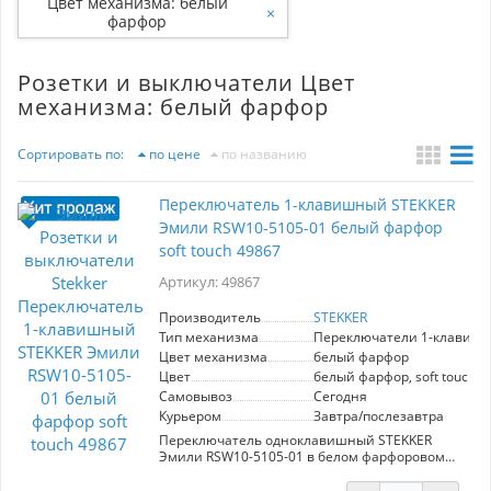
Цвет механизма: белый
×
фарфор
Розетки и выключатели Цвет
механизма: белый фарфор
Сортировать по:
по цене
по названию
Переключатель 1-клавишный STEKKER
Эмили RSW10-5105-01 белый фарфор
soft touch 49867
Артикул: 49867
Производитель
STEKKER
Тип механизма
Переключатели 1-клавиш
Цвет механизма
белый фарфор
Цвет
белый фарфор, soft touch
Самовывоз
Сегодня
Курьером
Завтра/послезавтра
Переключатель одноклавишный STEKKER
Эмили RSW10-5105-01 в белом фарфоровом
цвете с эффектом soft touch – это стильное и
практичное решение для вашего интерьера.