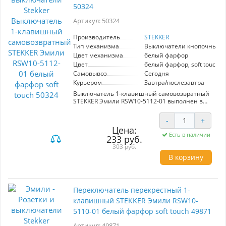
интерьер. Выбирая розетку STEKKER Эмили, вы
50324
получаете не только качество и безопасность,
но и эстетическую привлекательность вашего
Артикул: 50324
пространства.
Производитель
STEKKER
Тип механизма
Выключатели кнопочные
Цвет механизма
белый фарфор
Цвет
белый фарфор, soft touch
Самовывоз
Сегодня
Курьером
Завтра/послезавтра
Выключатель 1-клавишный самовозвратный
STEKKER Эмили RSW10-5112-01 выполнен в
элегантном белом фарфоровом корпусе с
матовой текстурой soft touch. Этот продукт
-
+
сочетает в себе современный дизайн и
Цена:
функциональность, что делает его идеальным
Есть в наличии
233 руб.
выбором для любого интерьера.
Самовозвратная функция обеспечивает
303 руб.
легкое и удобное управление освещением, а
В корзину
качественные материалы гарантируют
долговечность и надежность. Установка
выключателя проста и быстра, что позволяет
быстро обновить пространство. Выбор STEKKER
Переключатель перекрестный 1-
— это гарантия стиля и комфорта в вашем
доме.
клавишный STEKKER Эмили RSW10-
5110-01 белый фарфор soft touch 49871
Артикул: 49871