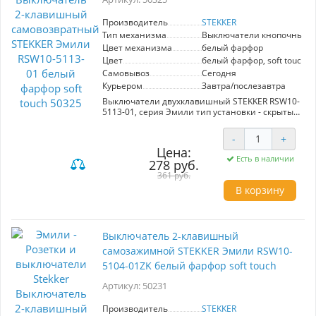
Производитель
STEKKER
Тип механизма
Выключатели кнопочные
Цвет механизма
белый фарфор
Цвет
белый фарфор, soft touch
Самовывоз
Сегодня
Курьером
Завтра/послезавтра
Выключатели двухклавишный STEKKER RSW10-
5113-01, серия Эмили тип установки - скрытый,
размер изделия 71*71*40мм., цвет белый
фарфор, soft touch, материал изделия
-
+
поликарбонат, латунь, сталь. Номинальное
Цена:
напряжение 250 , номинальный ток 10А, 20
Есть в наличии
278 руб.
361 руб.
В корзину
Выключатель 2-клавишный
самозажимной STEKKER Эмили RSW10-
5104-01ZK белый фарфор soft touch
Артикул: 50231
Производитель
STEKKER