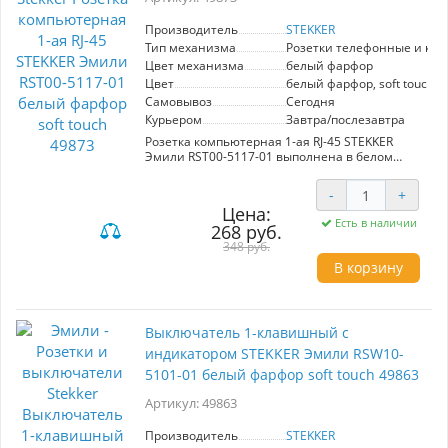
STEKKER Эмили.
Производитель
STEKKER
Тип механизма
Розетки телефонные и ко
Цвет механизма
белый фарфор
Цвет
белый фарфор, soft touch
Самовывоз
Сегодня
Курьером
Завтра/послезавтра
Розетка компьютерная 1-ая RJ-45 STEKKER
Эмили RST00-5117-01 выполнена в белом
фарфоре с эффектом soft touch.
Предназначена для подключения
-
+
компьютерных устройств, обеспечивая
Цена:
надежный и стабильный интернет-сигнал.
Есть в наличии
268 руб.
Плавный дизайн и высококачественные
материалы делают её идеальным выбором
348 руб.
для современных интерьеров. Преимущества:
В корзину
легкость в установке, долговечность и
стильный внешний вид.
Выключатель 1-клавишный c
индикатором STEKKER Эмили RSW10-
5101-01 белый фарфор soft touch 49863
Артикул: 49863
Производитель
STEKKER