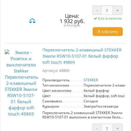
функциональное решение для управления
освещением в вашем интерьере.
-
+
Изготовленный из белого фарфора с мягкой
Цена:
текстурой, он гармонично впишется в любой
Есть в наличии
1 932 руб.
дизайн. Мощность 500W позволяет
подключать разнообразные светильники,
2 512 руб.
обеспечивая плавную регулировку яркости.
В корзину
Удобный механизм обеспечивает легкость в
использовании, а современный внешний вид
добавляет изысканности. Данный
выключатель отличается надежностью и
Переключатель 2-клавишный STEKKER
долговечностью, что гарантирует долгий срок
службы. Идеальный выбор для создания
Эмили RSW10-5107-01 белый фарфор
комфортной атмосферы в вашем доме.
soft touch 49869
Артикул: 49869
Производитель
STEKKER
Тип механизма
Переключатели 2-клавиш
Цвет механизма
белый фарфор
Цвет
белый фарфор, soft touch
Самовывоз
Сегодня
Курьером
Завтра/послезавтра
Переключатель 2-клавишный STEKKER Эмили
RSW10-5107-01 выполнен в элегантном белом
фарфоровом цвете с мягкой текстурой soft
touch. Это изделие из серии Эмили
-
+
гармонично вписывается в любой интерьер