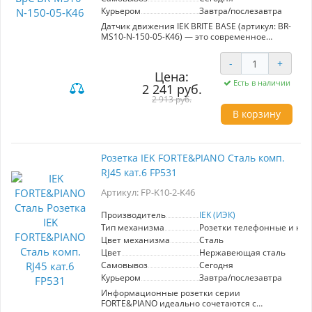
Курьером
Завтра/послезавтра
Датчик движения IEK BRITE BASE (артикул: BR-
MS10-N-150-05-K46) — это современное
электроустановочное изделие,
представляющее инновационное решение
-
+
для автоматизации освещения.
Цена:
Принадлежащий к серии "BRITE", этот датчик
Есть в наличии
2 241 руб.
выполнен в элегантном стальном цвете, что
делает его идеальным для создания
2 913 руб.
гармоничного интерьера как в жилых, так и в
В корзину
коммерческих помещениях.
Высококачественные материалы премиум-
класса обеспечивают надежность и
долговечность в эксплуатации, а широкий
Розетка IEK FORTE&PIANO Сталь комп.
выбор ассортимента позволяет легко
RJ45 кат.6 FP531
интегрировать устройство в любой проект.
Датчик движения обеспечит комфорт и
Артикул: FP-K10-2-K46
экономию энергии, включаясь автоматически
при обнаружении движения, что делает его
незаменимым элементом современных
Производитель
IEK (ИЭК)
интерьеров. С IEK BRITE BASE вы получите
Тип механизма
Розетки телефонные и ко
эстетически привлекательное и
Цвет механизма
Сталь
функциональное решение для освещения.
Цвет
Нержавеющая сталь
Самовывоз
Сегодня
Курьером
Завтра/послезавтра
Информационные розетки серии
FORTE&PIANO идеально сочетаются с