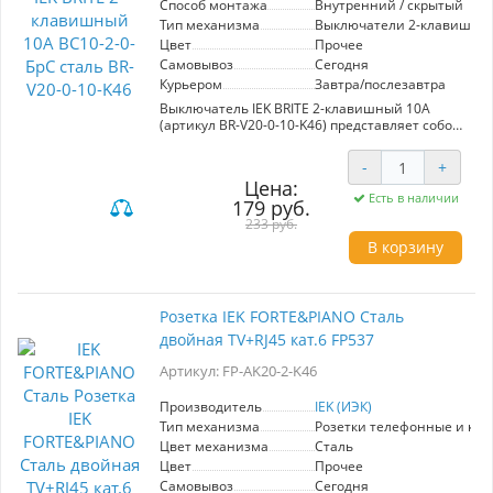
Способ монтажа
Внутренний / скрытый
Тип механизма
Выключатели 2-клавишны
Цвет
Прочее
Самовывоз
Сегодня
Курьером
Завтра/послезавтра
Выключатель IEK BRITE 2-клавишный 10А
(артикул BR-V20-0-10-K46) представляет собой
надежное и стильное решение для
современных интерьеров. Изготовленный из
-
+
материалов премиум-класса, этот
Цена:
выключатель отличается не только высокой
Есть в наличии
179 руб.
прочностью, но и привлекательным дизайном
в цвете сталь. Серия "BRITE" от IEK сочетает в
233 руб.
себе европейский подход к качеству и
В корзину
эстетике, что делает ее идеальным выбором
для жилых и коммерческих помещений.
Благодаря широкому ассортименту и
разнообразной цветовой палитре, изделия из
Розетка IEK FORTE&PIANO Сталь
линейки "BRITE" позволяют гармонично
двойная TV+RJ45 кат.6 FP537
интегрировать электроприборы в любой
интерьер, подчеркивая его уникальность и
Артикул: FP-AK20-2-K46
современность. 2-клавишный механизм
обеспечивает удобное управление
освещением, добавляя функциональности и
Производитель
IEK (ИЭК)
комфорта в использование. Выключатель IEK
Тип механизма
Розетки телефонные и ко
BRITE – это оптимальное сочетание цены и
Цвет механизма
Сталь
качества, готовое стать частью вашего дома
Цвет
Прочее
или офиса.
Самовывоз
Сегодня