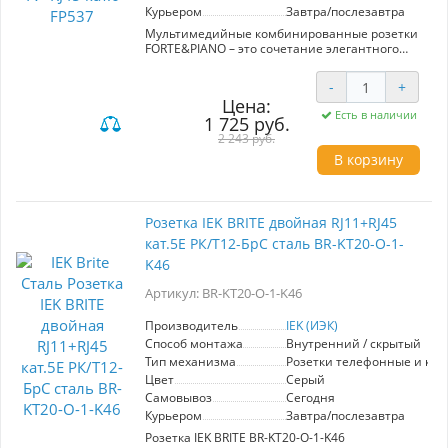
Курьером
Завтра/послезавтра
Мультимедийные комбинированные розетки
FORTE&PIANO – это сочетание элегантного
дизайна, высокого качества и
функциональности. Необходимы для
-
+
подключения к телефонной и телевизионной
Цена:
сети, сохраняя при этом стиль и характер
Есть в наличии
1 725 руб.
вашего интерьера.
Благодаря масштабируемому суппорту вы
2 243 руб.
можете установить неограниченное
В корзину
количество изделий в ряду при стандартном
шаге.
Комбинируйте изделия, создавайте изящные
бесшовные композиции – с коллекцией
Розетка IEK BRITE двойная RJ11+RJ45
безрамочных розеток и выключателей
кат.5E РК/Т12-БрС сталь BR-KT20-O-1-
FORTE&PIANO!
K46
Артикул: BR-KT20-O-1-K46
Производитель
IEK (ИЭК)
Способ монтажа
Внутренний / скрытый
Тип механизма
Розетки телефонные и ко
Цвет
Серый
Самовывоз
Сегодня
Курьером
Завтра/послезавтра
Розетка IEK BRITE BR-KT20-O-1-K46