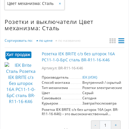
Цвет механизма: Сталь
×
Розетки и выключатели Цвет
механизма: Сталь
Сортировать по:
по цене
по названию
Розетка IEK BRITE с/з без шторок 16А
РС11-1-0-БрС сталь BR-R11-16-K46
Артикул: BR-R11-16-K46
Производитель
IEK (ИЭК)
Способ монтажа
Внутренний / скрытый
Тип механизма
Розетки электрические
Цвет
Серый
Самовывоз
Сегодня
Курьером
Завтра/послезавтра
Розетка IEK BRITE с/з без шторок 16А (арт. BR-
R11-16-K46) – это высококачественный
элемент электроустановки, который прекрасно
сочетает в себе современный дизайн и
-
+
надежность. Изготовленная из премиум-