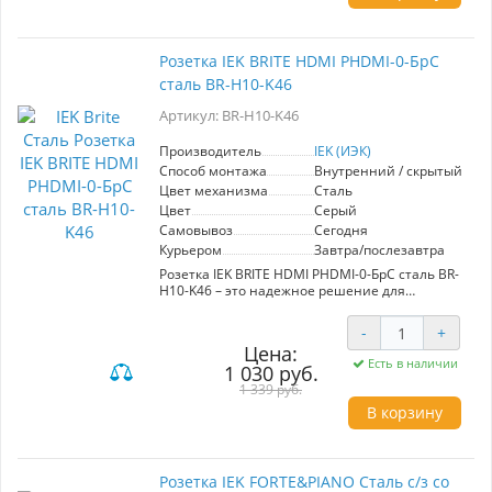
гармонично впишется в любой интерьер.
Отсутствие заземления и шторок делает ее
удобной для использования в помещениях с
низкими требованиями к безопасности.
Розетка IEK BRITE HDMI РHDMI-0-БрС
Простота установки и эксплуатации — важные
сталь BR-H10-K46
преимущества, позволяющие быстро
подключать электрооборудование. Розетка
Артикул: BR-H10-K46
подходит для различных типов проводки и
идеально подходит для офисных и жилых
помещений, где требуется надежность и
Производитель
IEK (ИЭК)
стильный внешний вид.
Способ монтажа
Внутренний / скрытый
Цвет механизма
Сталь
Цвет
Серый
Самовывоз
Сегодня
Курьером
Завтра/послезавтра
Розетка IEK BRITE HDMI РHDMI-0-БрС сталь BR-
H10-K46 – это надежное решение для
подключения устройств с поддержкой HDMI.
Изготовленная из качественной стали, она
-
+
гарантирует долговечность и устойчивость к
Цена:
механическим повреждениям. Модель
Есть в наличии
1 030 руб.
оснащена современными контактами,
обеспечивающими стабильный и быстрый
1 339 руб.
сигнал, что особенно важно для передачи
В корзину
аудио и видео в высоком качестве. Установка
розетки проста и не требует специальных
навыков, что позволяет быстро интегрировать
ее в существующие системы. Компактный и
Розетка IEK FORTE&PIANO Сталь с/з со
стильный дизайн гармонично вписывается в