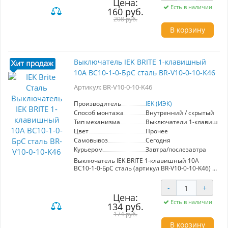
Цена:
материалов, она гарантирует долгий срок
Есть в наличии
160 руб.
службы и эффективную эксплуатацию. Этот
продукт подойдет для установки как в жилых
208 руб.
помещениях, так и в коммерческих объектах,
В корзину
благодаря универсальному цвету сталь,
который гармонично вписывается в любой
интерьер. Розетка предлагает удобство
подключения электрических приборов с
Выключатель IEK BRITE 1-клавишный
максимальной нагрузкой до 16А, что делает её
10А ВС10-1-0-БрС сталь BR-V10-0-10-K46
идеальным выбором для современных
бытовых устройств. Серия "BRITE" от IEK (ИЭК)
Артикул: BR-V10-0-10-K46
представлена в разнообразии форматов и
дизайнов, что позволит вам легко создать
стильный и функциональный интерьер в
Производитель
IEK (ИЭК)
едином стиле. Выбирая розетку BR-R11-16-K46,
Способ монтажа
Внутренний / скрытый
вы инвестируете в качество и безопасность
Тип механизма
Выключатели 1-клавишны
вашего пространства.
Цвет
Прочее
Самовывоз
Сегодня
Курьером
Завтра/послезавтра
Выключатель IEK BRITE 1-клавишный 10А
ВС10-1-0-БрС сталь (артикул BR-V10-0-10-K46) –
это идеальное решение для тех, кто ценит
качество и стиль в электроустановочных
-
+
изделиях. Разработанный в рамках серии
Цена:
"BRITE", этот выключатель сочетает в себе
Есть в наличии
134 руб.
современный дизайн и высокие
эксплуатационные характеристики.
174 руб.
Изготовленный из материалов премиум-
В корзину