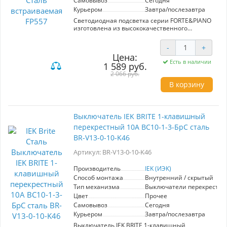
Самовывоз
Сегодня
Курьером
Завтра/послезавтра
Светодиодная подсветка серии FORTE&PIANO
изготовлена из высококачественного
поликарбоната, устойчивого к
ультрафиолетовому излучению. Подсветка
-
+
предназначена для декоративного и
Цена:
ориентационного освещения в пространстве.
Есть в наличии
1 589 руб.
Подсветка идеально подходит для освещения
длинных коридоров, лестницы, кухонного
2 066 руб.
фартука, интерьерных зон и может
В корзину
использоваться как детский ночник. Мягкое и
неслепящее освещение помогает
ориентироваться и безопасно передвигаться в
помещении без необходимости включать
Выключатель IEK BRITE 1-клавишный
основной свет.
перекрестный 10А ВС10-1-3-БрС сталь
Благодаря масштабируемому суппорту вы
можете установить неограниченное
BR-V13-0-10-K46
количество изделий в ряду при стандартном
шаге.
Артикул: BR-V13-0-10-K46
Комбинируйте изделия, создавайте изящные
бесшовные композиции – с коллекцией
Производитель
IEK (ИЭК)
безрамочных розеток и выключателей
Способ монтажа
Внутренний / скрытый
FORTE&PIANO!
Тип механизма
Выключатели перекрестн
Цвет
Прочее
Самовывоз
Сегодня
Курьером
Завтра/послезавтра
Выключатель IEK BRITE 1-клавишный