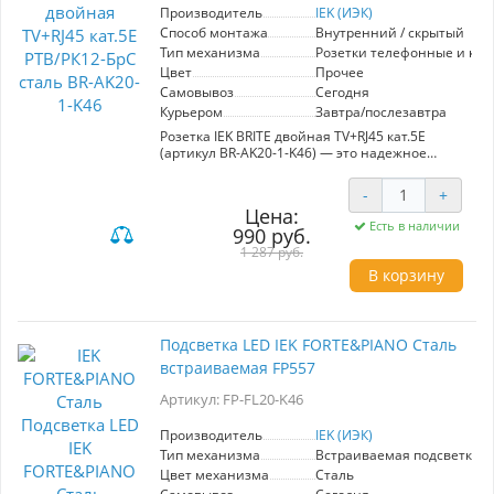
Производитель
IEK (ИЭК)
Способ монтажа
Внутренний / скрытый
Тип механизма
Розетки телефонные и ко
Цвет
Прочее
Самовывоз
Сегодня
Курьером
Завтра/послезавтра
Розетка IEK BRITE двойная TV+RJ45 кат.5E
(артикул BR-AK20-1-K46) — это надежное
решение для организации мультимедийных
подключений в вашем доме или офисе.
-
+
Изготовленная из качественной стали с
Цена:
антикоррозийным покрытием, она
Есть в наличии
990 руб.
гарантирует долгий срок службы и
устойчивость к внешним воздействиям.
1 287 руб.
Данная модель сочетает в себе два порта: для
В корзину
подключения телевизора и сети Ethernet, что
обеспечивает удобный доступ к интернету и
телевидению в одном устройстве. Легкость
установки и элегантный дизайн делают ее
Подсветка LED IEK FORTE&PIANO Сталь
идеальным выбором для современных
встраиваемая FP557
интерьеров. Использование розетки поможет
оптимизировать рабочее пространство и
Артикул: FP-FL20-K46
улучшить качество передачи сигналов.
Надежность и функциональность — ключевые
преимущества этой модели от производителя
Производитель
IEK (ИЭК)
IEK.
Тип механизма
Встраиваемая подсветка
Цвет механизма
Сталь