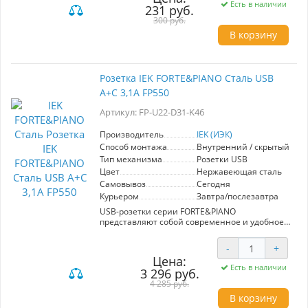
Есть в наличии
231 руб.
ультрафиолетовому излучению
поликарбоната.
300 руб.
Благодаря масштабируемому суппорту вы
В корзину
можете установить неограниченное
количество изделий в ряду при стандартном
шаге.
Комбинируйте изделия, создавайте изящные
Розетка IEK FORTE&PIANO Сталь USB
бесшовные композиции – с коллекцией
A+C 3,1А FP550
безрамочных розеток и выключателей
FORTE&PIANO!
Артикул: FP-U22-D31-K46
Производитель
IEK (ИЭК)
Способ монтажа
Внутренний / скрытый
Тип механизма
Розетки USB
Цвет
Нержавеющая сталь
Самовывоз
Сегодня
Курьером
Завтра/послезавтра
USB-розетки серии FORTE&PIANO
представляют собой современное и удобное
решение для дома и офиса. Изготовленные из
прочного поликарбоната, они обладают
-
+
высокой стойкостью к ультрафиолетовому
Цена:
излучению, что гарантирует долгий срок
Есть в наличии
3 296 руб.
службы. Разнообразие разъемов типов А и С
позволяет одновременно заряжать несколько
4 285 руб.
устройств. Благодаря масштабируемому
В корзину
суппорту вы можете установить