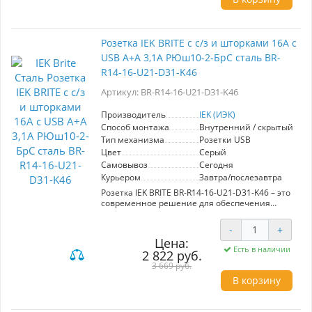
Установка лицевой панели без использования
винтов делает процесс удобным и простым:
просто нажмите и потяните, чтобы снять
панель. Благодаря масштабируемому суппорту
Розетка IEK BRITE с с/з и шторками 16А с
вы можете установить неограниченное
USB A+A 3,1А РЮш10-2-БрС сталь BR-
количество изделий в ряду при стандартном
шаге.
R14-16-U21-D31-K46
Комбинируйте изделия, создавайте изящные
бесшовные композиции – с коллекцией
Артикул: BR-R14-16-U21-D31-K46
безрамочных розеток и выключателей
FORTE&PIANO!
Производитель
IEK (ИЭК)
Способ монтажа
Внутренний / скрытый
Тип механизма
Розетки USB
Цвет
Серый
Самовывоз
Сегодня
Курьером
Завтра/послезавтра
Розетка IEK BRITE BR-R14-16-U21-D31-K46 – это
современное решение для обеспечения
удобства и безопасности в вашем доме или
офисе. Она оснащена двумя стандартными
-
+
розетками с заземлением и шторками, что
Цена:
предотвращает случайный доступ к контактам.
Есть в наличии
2 822 руб.
Максимальная нагрузка в 16А позволяет
подключать мощные устройства без риска
3 669 руб.
перегрева. Кроме того, встроенные порты USB
В корзину
A+A с выходным током 3,1А позволяют
одновременно заряжать несколько гаджетов,
что исключает необходимость в