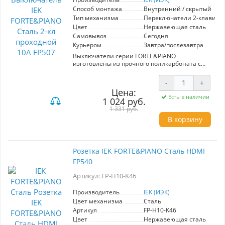
Способ монтажа
Внутренний / скрытый
Тип механизма
Переключатели 2-клавиш
Цвет
Нержавеющая сталь
Самовывоз
Сегодня
Курьером
Завтра/послезавтра
Выключатели серии FORTE&PIANO
изготовлены из прочного поликарбоната с
высокой устойчивостью к ультрафиолетовым
лучам. Они оснащены луженой контактной
-
+
группой и серебряными контактными
Цена:
площадками для надежного соединения.
Есть в наличии
1 024 руб.
Благодаря разнообразию моделей, вы сможете
подобрать оптимальный выключатель для
1 331 руб.
управления освещением в любом помещении.
В корзину
Установка лицевой панели без использования
винтов делает процесс удобным и простым:
просто нажмите и потяните, чтобы снять
панель. Благодаря масштабируемому суппорту
Розетка IEK FORTE&PIANO Сталь HDMI
вы можете установить неограниченное
FP540
количество изделий в ряду при стандартном
шаге.
Артикул: FP-H10-K46
Комбинируйте изделия, создавайте изящные
бесшовные композиции – с коллекцией
безрамочных розеток и выключателей
Производитель
IEK (ИЭК)
FORTE&PIANO!
Цвет механизма
Сталь
Артикул
FP-H10-K46
Цвет
Нержавеющая сталь