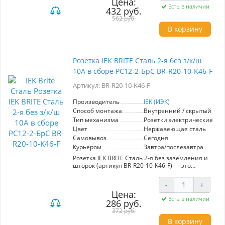
Цена:
поликарбонат и луженая токопроводящая
Есть в наличии
432 руб.
группа обеспечивают долгий срок службы.
Разнообразие моделей – с заземлением или
562 руб.
без, с защитными шторками или без них –
В корзину
позволяет подобрать решение под ваши
задачи.
Установка лицевой панели без использования
винтов делает процесс удобным и простым:
Розетка IEK BRITE Сталь 2-я без з/к/ш
просто нажмите и потяните, чтобы снять
10А в сборе РС12-2-БрС BR-R20-10-K46-F
панель. Благодаря масштабируемому суппорту
вы можете установить неограниченное
Артикул: BR-R20-10-K46-F
количество изделий в ряду при стандартном
шаге.
Комбинируйте изделия, создавайте изящные
Производитель
IEK (ИЭК)
бесшовные композиции – с коллекцией
Способ монтажа
Внутренний / скрытый
безрамочных розеток и выключателей
Тип механизма
Розетки электрические
FORTE&PIANO!
Цвет
Нержавеющая сталь
Самовывоз
Сегодня
Курьером
Завтра/послезавтра
Розетка IEK BRITE Сталь 2-я без заземления и
шторок (артикул BR-R20-10-K46-F) — это
надежное решение для вашего дома или
офиса. Модель обладает максимальной
-
+
нагрузкой 10А, что обеспечивает стабильную
Цена:
работу подключенных устройств.
Есть в наличии
286 руб.
Изготовленная из высококачественной стали,
розетка отличается прочностью и
372 руб.
долговечностью, а элегантный дизайн
В корзину