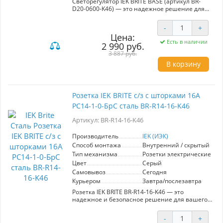
Светорегулятор IEK BRITE BASE (артикул BR-
D20-0600-K46) — это надежное решение для
управления яркостью освещения в вашем
помещении. Модель выполнена из прочной
-
+
стали и оснащена поворотным механизмом,
Цена:
что обеспечивает легкость в использовании и
Есть в наличии
2 990 руб.
долговечность. С максимальной нагрузкой 600
Вт, этот светорегулятор подходит для
3 887 руб.
различных типов светильников, включая
В корзину
лампы накаливания и светодиоды. Одним из
главных преимуществ данной модели
является её стильный дизайн, который
гармонично впишется в любой интерьер.
Розетка IEK BRITE с/з с шторками 16А
Кроме того, устройство легко устанавливается
РС14-1-0-БрС сталь BR-R14-16-K46
и не требует специальных знаний для
монтажа. Регулировка яркости позволяет
Артикул: BR-R14-16-K46
создать комфортную атмосферу, адаптируя
освещение под ваши нужды и настроение. IEK
BRITE BASE — отличный выбор для тех, кто
Производитель
IEK (ИЭК)
ценит функциональность и эстетику в одном
Способ монтажа
Внутренний / скрытый
решении.
Тип механизма
Розетки электрические
Цвет
Серый
Самовывоз
Сегодня
Курьером
Завтра/послезавтра
Розетка IEK BRITE BR-R14-16-K46 — это
надежное и безопасное решение для вашего
дома или офиса. Модель оснащена шторками,
что предотвращает случайный контакт с
-
+
токоведущими частями, обеспечивая