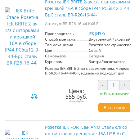
Розетка IEK BRITE 2-ая с/з с шторками и
прочность и устойчивость к коррозии, что
крышкой 16А в сборе IP44 РСбш12-3-44-
увеличивает срок службы. Розетка идеально
подходит для использования в жилых и
БрС сталь BR-R26-16-44-
коммерческих помещениях, обеспечивая
надежное подключение электрических
Артикул: BR-R26-16-44-K46-F
устройств.
Производитель
IEK (ИЭК)
Способ монтажа
Внутренний / скрытый
Тип механизма
Розетки электрические
Цвет
Серый
Самовывоз
Сегодня
Курьером
Завтра/послезавтра
Розетка IEK BRITE 2-ая с заземлением, модель
BR-R26-16-44-K46-F, идеально подходит для
использования в помещениях с повышенной
влажностью благодаря классу защиты IP44. С
-
+
максимальным током 16А, она надежно
Цена:
обеспечивает подключение
Есть в наличии
555 руб.
электрооборудования. Шторки обеспечивают
дополнительную безопасность, предотвращая
722 руб.
доступ посторонних предметов. В комплекте
В корзину
имеется крышка, которая защищает розетку от
загрязнений и механических повреждений,
что особенно важно для уличного
использования. Изготовлена из прочной
Розетка IEK FORTE&PIANO Сталь с/з со
стали, данная розетка отличается
шт винтовое крепление 16А USB A+C
долговечностью и устойчивостью к внешним
воздействиям. Простота установки и