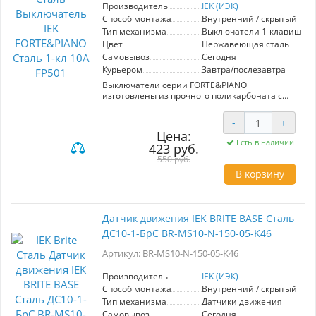
Комбинируйте изделия, создавайте изящные
Производитель
IEK (ИЭК)
бесшовные композиции – с коллекцией
Способ монтажа
Внутренний / скрытый
безрамочных розеток и выключателей
Тип механизма
Выключатели 1-клавишны
FORTE&PIANO!
Цвет
Нержавеющая сталь
Самовывоз
Сегодня
Курьером
Завтра/послезавтра
Выключатели серии FORTE&PIANO
изготовлены из прочного поликарбоната с
высокой устойчивостью к ультрафиолетовым
лучам. Они оснащены луженой контактной
-
+
группой и серебряными контактными
Цена:
площадками для надежного соединения.
Есть в наличии
423 руб.
Благодаря разнообразию моделей, вы сможете
подобрать оптимальный выключатель для
550 руб.
управления освещением в любом помещении.
В корзину
Установка лицевой панели без использования
винтов делает процесс удобным и простым:
просто нажмите и потяните, чтобы снять
панель. Благодаря масштабируемому суппорту
Датчик движения IEK BRITE BASE Сталь
вы можете установить неограниченное
ДС10-1-БрС BR-MS10-N-150-05-K46
количество изделий в ряду при стандартном
шаге.
Артикул: BR-MS10-N-150-05-K46
Комбинируйте изделия, создавайте изящные
бесшовные композиции – с коллекцией
безрамочных розеток и выключателей
Производитель
IEK (ИЭК)
FORTE&PIANO!
Способ монтажа
Внутренний / скрытый
Тип механизма
Датчики движения
Самовывоз
Сегодня