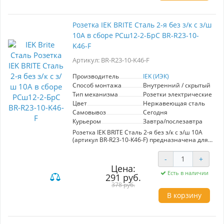
неограниченное количество изделий в ряду
при стандартном шаге.
Комбинируйте изделия, создавайте изящные
Розетка IEK BRITE Сталь 2-я без з/к с з/ш
бесшовные композиции – с коллекцией
10А в сборе РСш12-2-БрС BR-R23-10-
безрамочных розеток и выключателей
FORTE&PIANO!
K46-F
Артикул: BR-R23-10-K46-F
Производитель
IEK (ИЭК)
Способ монтажа
Внутренний / скрытый
Тип механизма
Розетки электрические
Цвет
Нержавеющая сталь
Самовывоз
Сегодня
Курьером
Завтра/послезавтра
Розетка IEK BRITE Сталь 2-я без з/к с з/ш 10А
(артикул BR-R23-10-K46-F) предназначена для
установки в помещениях, где важна
надежность и долговечность. Изготовлена из
-
+
качественной стали, она обеспечивает
Цена:
высокий уровень защиты и устойчивость к
Есть в наличии
291 руб.
механическим повреждениям. Основные
характеристики: - Номинальный ток: 10А. -
378 руб.
Количество выходов: 2. - Материал: сталь. -
В корзину
Установка: встраиваемая. Преимущества: -
Эстетичный дизайн, который гармонично
впишется в любой интерьер. - Простота
установки и эксплуатации. - Высокая