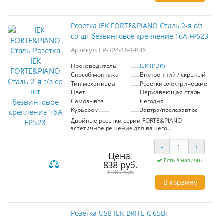
дополнительных адаптеров. Корпус из стали
гарантирует долговечность и устойчивость к
механическим повреждениям, а стильный
Розетка IEK FORTE&PIANO Сталь 2-я с/з
дизайн органично впишется в любой
со шт безвинтовое крепление 16А FP523
интерьер. Простота установки и эксплуатации
делает эту розетку удобным выбором для
Артикул: FP-R24-16-1-K46
пользователей, стремящихся к комфорту и
безопасности. Выбирая IEK BRITE, вы получаете
высокое качество и современные технологии
Производитель
IEK (ИЭК)
в одном устройстве.
Способ монтажа
Внутренний / скрытый
Тип механизма
Розетки электрические
Цвет
Нержавеющая сталь
Самовывоз
Сегодня
Курьером
Завтра/послезавтра
Двойные розетки серии FORTE&PIANO –
эстетичное решение для вашего
пространства. Высококачественный
поликарбонат и луженая токопроводящая
-
+
группа обеспечивают долгий срок службы.
Цена:
Разнообразие моделей – с заземлением или
Есть в наличии
838 руб.
без, с защитными шторками или без них –
позволяет подобрать решение под ваши
1 089 руб.
задачи.
В корзину
Установка лицевой панели без использования
винтов делает процесс удобным и простым:
просто нажмите и потяните, чтобы снять
панель. Благодаря масштабируемому суппорту
Розетка USB IEK BRITE C 65Вт
вы можете установить неограниченное