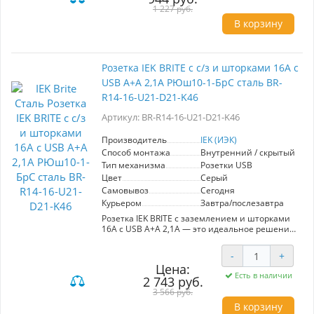
подобрать оптимальный выключатель для
1 227 руб.
управления освещением в любом помещении.
В корзину
Установка лицевой панели без использования
винтов делает процесс удобным и простым:
просто нажмите и потяните, чтобы снять
панель. Благодаря масштабируемому суппорту
Розетка IEK BRITE с с/з и шторками 16А с
вы можете установить неограниченное
USB A+A 2,1А РЮш10-1-БрС сталь BR-
количество изделий в ряду при стандартном
шаге.
R14-16-U21-D21-K46
Комбинируйте изделия, создавайте изящные
бесшовные композиции – с коллекцией
Артикул: BR-R14-16-U21-D21-K46
безрамочных розеток и выключателей
FORTE&PIANO!
Производитель
IEK (ИЭК)
Способ монтажа
Внутренний / скрытый
Тип механизма
Розетки USB
Цвет
Серый
Самовывоз
Сегодня
Курьером
Завтра/послезавтра
Розетка IEK BRITE с заземлением и шторками
16А с USB A+A 2,1А — это идеальное решение
для современного дома или офиса. Модель BR-
R14-16-U21-D21-K46 сочетает в себе
-
+
надежность и функциональность,
Цена:
обеспечивая безопасное подключение
Есть в наличии
2 743 руб.
электрооборудования благодаря встроенным
шторкам. Два USB-порта мощностью 2,1А
3 566 руб.
позволяют быстро заряжать мобильные
В корзину
устройства без необходимости использования