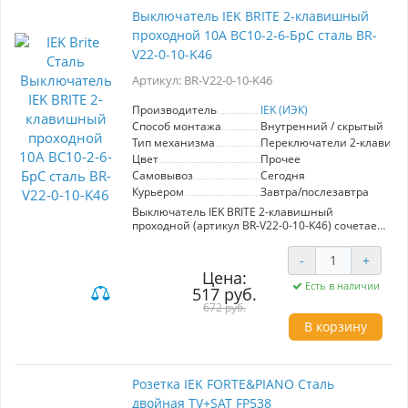
дополнительных адаптерах. Элегантный
Выключатель IEK BRITE 2-клавишный
металлический корпус из стали не только
проходной 10А ВС10-2-6-БрС сталь BR-
обеспечивает долговечность, но и гармонично
вписывается в любой интерьер. Простота
V22-0-10-K46
установки и надежность делают эту розетку
отличным выбором для современных
Артикул: BR-V22-0-10-K46
пользователей, ценящих комфорт и
безопасность.
Производитель
IEK (ИЭК)
Способ монтажа
Внутренний / скрытый
Тип механизма
Переключатели 2-клавиш
Цвет
Прочее
Самовывоз
Сегодня
Курьером
Завтра/послезавтра
Выключатель IEK BRITE 2-клавишный
проходной (артикул BR-V22-0-10-K46) сочетает
в себе современный дизайн и высокое
качество материалов, что делает его
-
+
идеальным решением для любого интерьера.
Цена:
Серия электроустановочных изделий "BRITE"
Есть в наличии
517 руб.
от IEK предлагает надежные и
функциональные элементы, изготовленные из
672 руб.
премиум-класса, которые гарантируют
В корзину
долговечность и безопасность эксплуатации.
Данный выключатель выполнен в стильном
металлическом цвете стали, что позволяет
Розетка IEK FORTE&PIANO Сталь
ему органично вписываться в как жилые, так и
двойная TV+SAT FP538
коммерческие помещения. 2-клавишный