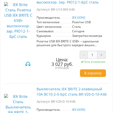
высокоскор. зар. РЮ12-1-БрС сталь
количество изделий в ряду при стандартном
шаге.
Артикул: BR-U13-065-K46
Комбинируйте изделия, создавайте изящные
бесшовные композиции – с коллекцией
безрамочных розеток и выключателей
Производитель
IEK (ИЭК)
FORTE&PIANO!
Тип механизма
Розетки USB
Цвет механизма
Сталь
Самовывоз
Сегодня
Курьером
Завтра/послезавтра
Розетка USB IEK BRITE C 65Вт – идеальное
решение для быстрого зарядки ваших
устройств. Артикул BR-U13-065-K46. Модель
оснащена высокоскоростным USB-портом,
-
+
который обеспечивает быструю и
Цена:
эффективную зарядку смартфонов, планшетов
Есть в наличии
3 027 руб.
и других гаджетов. Изготовлена из прочной
стали, что гарантирует долговечность и
3 935 руб.
надежность. Компактный и стильный дизайн
В корзину
позволяет интегрировать розетку в любой
интерьер. С максимальной мощностью 65Вт
вы сможете одновременно заряжать
несколько устройств без потери скорости.
Выключатель IEK BRITE 2-клавишный
Установка не требует специальных навыков,
10А ВС10-2-0-БрС сталь BR-V20-0-10-K46
что делает этот продукт доступным для любого
пользователя. Выбирая розетку IEK, вы
Артикул: BR-V20-0-10-K46
получаете высокое качество и удобство в
использовании.
Производитель
IEK (ИЭК)