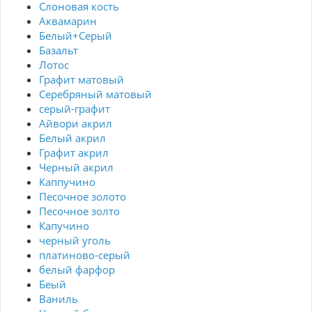
Cлоновая кость
Аквамарин
Белый+Серый
Базальт
Лотос
Графит матовый
Серебряный матовый
серый-графит
Айвори акрил
Белый акрил
Графит акрил
Черный акрил
Каппучино
Песочное золото
Песочное золто
Капучино
черный уголь
платиново-серый
белый фарфор
Беый
Ваниль