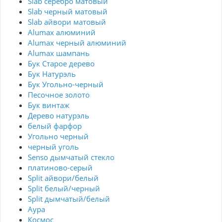
Slab серебро матовый
Slab черный матовый
Slab айвори матовый
Alumax алюминий
Alumax черный алюминий
Alumax шампань
Бук Старое дерево
Бук Натурэль
Бук Угольно-черный
Песочное золото
Бук винтаж
Дерево натурэль
белый фарфор
Угольно черный
черный уголь
Senso дымчатый стекло
платиново-серый
Split айвори/белый
Split белый/черный
Split дымчатый/белый
Аура
Космос