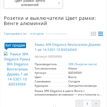
Цвет рамки: Венге
×
алюминий
Розетки и выключатели Цвет рамки:
Венге алюминий
Сортировать по:
по цене
по названию
Рамка ЭРА Elegance Венге/алюм Дерево
1-ая 14-5301-10 Б0034569
Артикул: Б0034569
Производитель
ЭРА (Энергия света)
Тип механизма
Рамки
Артикул
Б0034569
Цвет
Венге
Самовывоз
Сегодня
Курьером
Завтра/послезавтра
Рамка ЭРА Elegance в цвете Венге с
алюминиевыми вставками — это стильное и
функциональное решение для вашего
интерьера. Модель предназначена для
-
+
установки одной электрической розетки или