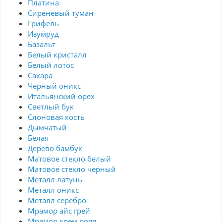
Платина
Сиреневый туман
Грифель
Изумруд
Базальт
Белый кристалл
Белый лотос
Сахара
Черный оникс
Итальянский орех
Светлый бук
Слоновая кость
Дымчатый
Белая
Дерево бамбук
Матовое стекло белый
Матовое стекло черный
Металл латунь
Металл оникс
Металл серебро
Мрамор айс грей
Мрамор крем роял