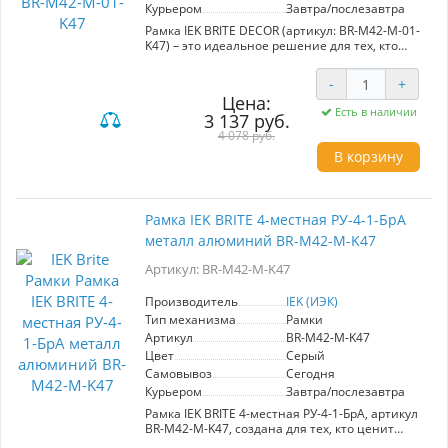
Курьером
Завтра/послезавтра
Рамка IEK BRITE DECOR (артикул: BR-M42-M-01-
K47) – это идеальное решение для тех, кто
ценит качество и эстетику в
электроустановочных изделиях.
-
+
Изготовленная из алюминиевого металла с
Цена:
скругленными углами, эта 4-механизмная
Есть в наличии
3 137 руб.
рамка гармонично впишется как в
современный, так и в классический
4 078 руб.
интерьеры. Серия "BRITE" от IEK предлагает
В корзину
сочетание высококачественных материалов и
стильного дизайна, что делает её не только
привлекательной, но и долговечной в
эксплуатации. Широкая цветовая палитра и
Рамка IEK BRITE 4-местная РУ-4-1-БрА
разнообразие моделей помогут легко
металл алюминий BR-M42-M-K47
подобрать нужный элемент для жилых и
коммерческих помещений, обеспечивая
Артикул: BR-M42-M-K47
единый стиль и функциональность. Выбирая
рамку IEK BRITE DECOR, вы выбираете
надежность, качество и современный подход к
Производитель
IEK (ИЭК)
оформлению пространства.
Тип механизма
Рамки
Артикул
BR-M42-M-K47
Цвет
Серый
Самовывоз
Сегодня
Курьером
Завтра/послезавтра
Рамка IEK BRITE 4-местная РУ-4-1-БрА, артикул
BR-M42-M-K47, создана для тех, кто ценит
надежность и эстетику в электроустановочных