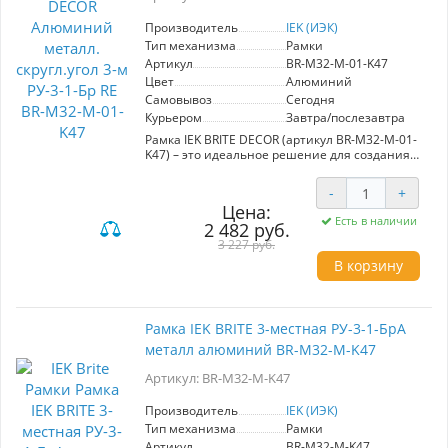
инвестируете в качество и эстетику.
Производитель
IEK (ИЭК)
Тип механизма
Рамки
Артикул
BR-M32-M-01-K47
Цвет
Алюминий
Самовывоз
Сегодня
Курьером
Завтра/послезавтра
Рамка IEK BRITE DECOR (артикул BR-M32-M-01-
K47) – это идеальное решение для создания
стильных и современных интерьеров.
Изготовленная из высококачественного
-
+
алюминия с скругленными углами, рамка
Цена:
обладает не только привлекательным
Есть в наличии
2 482 руб.
внешним видом, но и высокой прочностью.
Линейка электроустановочных изделий
3 227 руб.
"BRITE" сочетает в себе надежность и
В корзину
современный дизайн, что делает ее
привлекательной для использования как в
жилых, так и в коммерческих помещениях.
Широкая цветовая палитра и разнообразие
Рамка IEK BRITE 3-местная РУ-3-1-БрА
моделей позволяют воплотить любые идеи в
металл алюминий BR-M32-M-K47
строительстве и ремонте, удовлетворяя
потребности даже самых требовательных
Артикул: BR-M32-M-K47
клиентов. Примените эту рамку для создания
гармоничного интерьера и дополите его
стильными и функциональными элементами
Производитель
IEK (ИЭК)
от IEK.
Тип механизма
Рамки
Артикул
BR-M32-M-K47