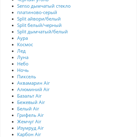
Senso дымчатый стекло
платиново-серый
Split айвори/белый
Split белый/черный
Split дымчатый/белый
Аура
Космос
Лед
Луна
Небо
Ночь
Пиксель
Аквамарин Air
Алюминий Air
Базальт Air
Бежевый Air
Белый Air
Грифель Air
Жемчуг Air
Изумруд Air
Карбон Air