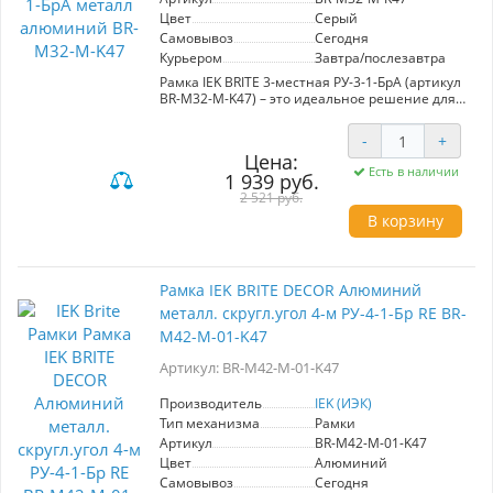
Цвет
Серый
Самовывоз
Сегодня
Курьером
Завтра/послезавтра
Рамка IEK BRITE 3-местная РУ-3-1-БрА (артикул
BR-M32-M-K47) – это идеальное решение для
создания современного интерьера.
Изготовленная из алюминия, она сочетает в
-
+
себе стильный металлический цвет и высокую
Цена:
прочность, что обеспечивает долговечность и
Есть в наличии
1 939 руб.
надежность в эксплуатации. Серия "BRITE" от
производителя IEK предлагает гармоничное
2 521 руб.
сочетание европейского дизайна и доступной
В корзину
цены, позволяя легко интегрировать рамку в
любые жилые и коммерческие пространства.
Широкая цветовая палитра и разнообразие
механических решений позволяют
Рамка IEK BRITE DECOR Алюминий
адаптировать продукцию под любые
металл. скругл.угол 4-м РУ-4-1-Бр RE BR-
стилистические предпочтения. Выбор рамки
IEK BRITE – это уверенный шаг к созданию
M42-M-01-K47
эстетически привлекательного и
функционального интерьера.
Артикул: BR-M42-M-01-K47
Производитель
IEK (ИЭК)
Тип механизма
Рамки
Артикул
BR-M42-M-01-K47
Цвет
Алюминий
Самовывоз
Сегодня