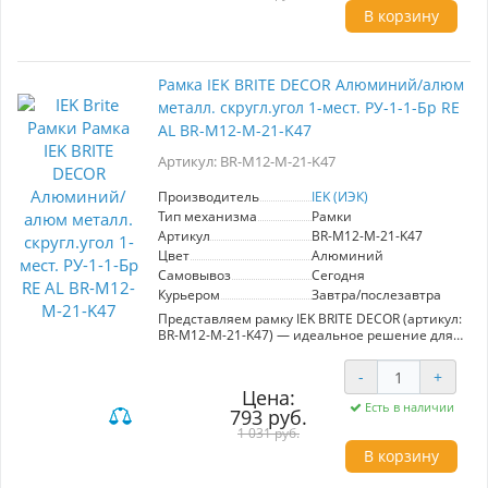
дизайн и высокое качество материалов, что
В корзину
делает рамку идеальным выбором как для
жилых, так и для коммерческих помещений.
Цвет металлик и разнообразие моделей
позволяют легко интегрировать изделия в
Рамка IEK BRITE DECOR Алюминий/алюм
любой интерьер, сохраняя единство стиля.
металл. скругл.угол 1-мест. РУ-1-1-Бр RE
Эта рамка с одним местом подключения
станет надежным и эстетически
AL BR-M12-M-21-K47
привлекательным элементом вашего
пространства. выборы, соответствующие
Артикул: BR-M12-M-21-K47
современным тенденциям.
Производитель
IEK (ИЭК)
Тип механизма
Рамки
Артикул
BR-M12-M-21-K47
Цвет
Алюминий
Самовывоз
Сегодня
Курьером
Завтра/послезавтра
Представляем рамку IEK BRITE DECOR (артикул:
BR-M12-M-21-K47) — идеальное решение для
современного интерьера. Эта одинарная
рамка, выполненная из алюминия с
-
+
скругленными углами, сочетает в себе
Цена:
стильный дизайн и высокую
Есть в наличии
793 руб.
функциональность. Созданная в рамках серии
"BRITE", она предлагает надежность и
1 031 руб.
долговечность, что делает ее отличным
В корзину
выбором как для жилых, так и для
коммерческих объектов.