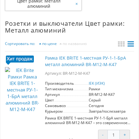
Цвет рамки: Металл
×
алюминий
Розетки и выключатели Цвет рамки:
Металл алюминий
Сортировать по:
по цене
по названию
Рамка IEK BRITE 1-местная РУ-1-1-БрА
металл алюминий BR-M12-M-K47
Артикул: BR-M12-M-K47
Производитель
IEK (ИЭК)
Тип механизма
Рамки
Артикул
BR-M12-M-K47
Цвет
Серый
Самовывоз
Сегодня
Курьером
Завтра/послезавтра
Рамка IEK BRITE 1-местная РУ-1-1-БрА металл
алюминий BR-M12-M-K47 – это современное
решение для электроустановок, которое
впечатляет своим дизайном и высоким
-
+
качеством. Производитель IEK, известный