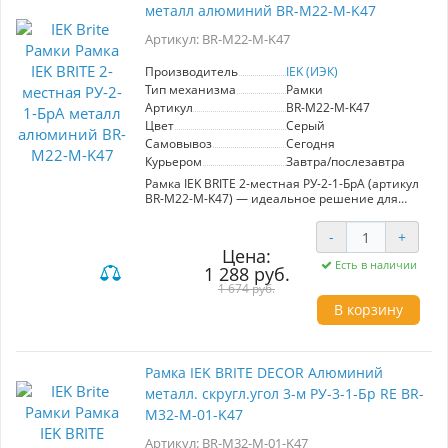
металл алюминий BR-M22-M-K47
задачи ремонта и строительства.
Использование рамок этой серии не только
Артикул: BR-M22-M-K47
добавляет эстетическую ценность, но и
способствует созданию единого стиля в
вашем пространстве. Ваша электротехника
Производитель
IEK (ИЭК)
теперь будет выглядеть гармонично и
Тип механизма
Рамки
современно!
Артикул
BR-M22-M-K47
Цвет
Серый
Самовывоз
Сегодня
Курьером
Завтра/послезавтра
Рамка IEK BRITE 2-местная РУ-2-1-БрА (артикул
BR-M22-M-K47) — идеальное решение для
создания современного интерьера.
Изготовленная из высококачественного
-
+
алюминия, она обеспечивает надежность и
Цена:
долговечность в эксплуатации. Серия "BRITE"
Есть в наличии
1 288 руб.
от IEK представляет собой сочетание
гармоничного дизайна и европейских
1 674 руб.
стандартов, что делает ее подходящей как для
В корзину
жилых, так и для коммерческих объектов.
Благодаря разнообразной цветовой палитре и
широкому ассортименту, изделие легко
вписывается в любые стилистические
Рамка IEK BRITE DECOR Алюминий
решения, позволяя создавать целостные и
металл. скругл.угол 3-м РУ-3-1-Бр RE BR-
привлекательные интерьеры. Эта рамка
станет не только функциональным
M32-M-01-K47
элементом, но и стильным акцентом в вашем
пространстве. Выбирая продукцию IEK, вы
Артикул: BR-M32-M-01-K47