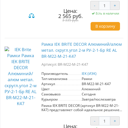
изделиях. Изготовленная из алюминиевого
-
+
металла, она отличается прочностью и
Цена:
современным дизайном, что делает ее
Есть в наличии
2 565 руб.
идеальным выбором для обустройства как
жилых, так и коммерческих пространств.
3 335 руб.
Серия "BRITE" предлагает премиум-материалы
В корзину
и разнообразие цветовой палитры, позволяя
интегрировать продукцию в любые
интерьерные решения, соблюдая стиль и
гармонию. Рамка легко впишется в любой
Рамка IEK BRITE DECOR Алюминий/алюм
проект, подчеркивая изысканность и качество.
метал. скругл.угол 2-м РУ-2-1-Бр RE AL
IEK (ИЭК) гарантирует долговечность и
высокую эксплуатационную надежность, что
BR-M22-M-21-K47
делает данное изделие отличным выбором
для потребителей, стремящихся к
Артикул: BR-M22-M-21-K47
современным и удобным решениям в
электрификации.
Производитель
IEK (ИЭК)
Тип механизма
Рамки
Артикул
BR-M22-M-21-K47
Цвет
Алюминий
Самовывоз
Сегодня
Курьером
Завтра/послезавтра
Рамка IEK BRITE DECOR (артикул BR-M22-M-21-
K47) представляет собой идеальное решение
для гармоничного оформления
электроустановочных изделий. Выполненная
-
+
из премиум-материалов, эта алюминиевая
Цена:
рамка с округлыми углами обеспечивает не