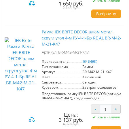
Есть в наличии
1 650 руб.
только эстетичный внешний вид, но и
высокую надежность в эксплуатации. Чистый
2 145 руб.
металлический цвет придает ей современный
В корзину
вид, что делает её подходящей для любого
интерьера, будь то жилое или коммерческое
пространство. Линейка "BRITE" от IEK
предлагает разнообразные цветовые решения
Рамка IEK BRITE DECOR алюм метал.
и формы, позволяя легко интегрировать рамку
скругл.угол 4-м РУ-4-1-Бр RE AL BR-M42-
в уже существующий дизайн или создавать
новые концепции. Приобретая рамку IEK BRITE,
M-21-K47
вы выбираете качество, стиль и удобство, что
делает её отличным выбором для построения
Артикул: BR-M42-M-21-K47
и модернизации помещений.
Производитель
IEK (ИЭК)
Тип механизма
Рамки
Артикул
BR-M42-M-21-K47
Цвет
Алюминий
Самовывоз
Сегодня
Курьером
Завтра/послезавтра
Представляем рамку IEK BRITE DECOR (артикул
BR-M42-M-21-K47), созданную для
электроустановочных изделий. Эта рамка
отличается современным скругленным
-
+
дизайном и элегантной отделкой из
Цена:
алюминия, что делает её не только
Есть в наличии
3 137 руб.
функциональной, но и стильной деталью
любого интерьера. Серия "BRITE" от IEK
4 078 руб.
сочетает в себе надежность и