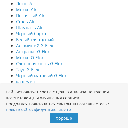
Лотос Air
Мокко Air
Песочный Air
Сталь Air
Шампань Air
Черный бархат
Белый глянцевый
Алюминий G-Flex
Антрацит G-Flex
Мокко G-Flex
Слоновая кость G-Flex
Тауп G-Flex
Черный матовый G-Flex
кашемир
Стекло Black Glass
Сайт использует cookie с целью анализа поведения
Стекло Champagne Gold
посетителей для улучшения сервиса.
Стекло White Glass
Продолжая пользоваться сайтом, вы соглашаетесь с
Стекло Matt Black Glass
Политикой конфиденциальности
.
Стекло Matt White Glass
Стекло Matt Taupe
Хорошо
Стекло цвет Гранатовый