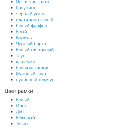
Песочное золто
Капучино
черный уголь
платиново-серый
белый фарфор
Беый
Ваниль
Черный бархат
Белый глянцевый
Тауп
кашемир
белая магнолия
Матовый тауп
пудровый жемчуг
Цвет рамки
Белый
Орех
Дуб
Бежевый
Титан