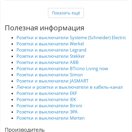
Обладая универсальным дизайном, рамка
прекрасно вписывается в любые интерьеры,
Показать ещё
позволяя создать гармоничное пространство.
Располагает возможностью использования в
различных комбинациях и отвечает
Полезная информация
современным требованиям по стилю и
функциональности. Выберите IEK BRITE DECOR
для завершения вашего проекта и
Розетки и выключатели Systeme (Schneider) Electric
насладитесь качеством и ценой, которые
Розетки и выключатели Werkel
удовлетворят даже самых взыскательных
покупателей. Артикул BR-M32-M-21-K47
Розетки и выключатели Legrand
гарантирует подлинность и надежность
Розетки и выключатели Stekker
каждой единицы продукции.
Розетки и выключатели ABB
Розетки и выключатели BTicino Living now
Розетки и выключатели Simon
Розетки и выключатели JASMART
Лючки и розетки и выключатели в кабель-канал
Розетки и выключатели EKF
Розетки и выключатели IEK
Розетки и выключатели Bironi
Розетки и выключатели ЭРА
Розетки и выключатели Merten
Производитель