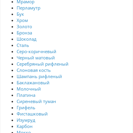
Мрамор
Перламутр
Бук
Хром
Золото
Бронза
Шоколад
Сталь
Серо-коричневый
Черный матовый
Серебряный рифленый
Слоновая кость
Шампань рифленый
Баклажановый
Молочный
Платина
Сиреневый туман
Грифель
Фисташковый
Изумруд
Карбон
Мокко