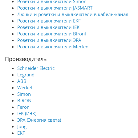
Розетки и выключатели Simon
незаметен на стене, можно установить на
любую поверхность для управления
Розетки и выключатели JASMART
различными бытовыми светильниками.
Лючки и розетки и выключатели в кабель-канал
Основные достоинства электроустановочных
изделий Bticino серии Living Now:
Розетки и выключатели EKF
* Универсальность использования в любом
Розетки и выключатели IEK
пространстве, будь то традиционные системы
Розетки и выключатели Bironi
или новые проекты.
* Совместимость с любым интерьером
Розетки и выключатели ЭРА
благодаря стильному внешнему виду.
Розетки и выключатели Merten
* Адаптивность к традиционным и умным
системам.
* Уникальный дизайн с абсолютно плоской
Производитель
поверхностью и идеально выровненными
элементами.
Schneider Electric
* Безупречная сборка и высокое качество.
Legrand
* Степень защиты до IP 20.
* Долговечность в эксплуатации.
ABB
Коллекция от итальянских производителей
Werkel
сочетает в себе эстетическую
Simon
привлекательность и передовые
интеллектуальные технологии.
BIRONI
Feron
IEK (ИЭК)
ЭРА (Энергия света)
Jung
EKF