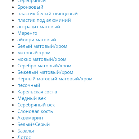
Серебряный
Бронзовый
пластик белый глянцевый
пластик под алюминий
антрацит матовый
Маренго
айвори матовый
Белый матовый/хром
матовый хром
мокко матовый/хром
Серебро матовый/хром
Бежевый матовый/хром
Черный матовый матовый/хром
песочный
Карельская сосна
Медный век
Серебряный век
Cлоновая кость
Аквамарин
Белый+Серый
Базальт
Лотос