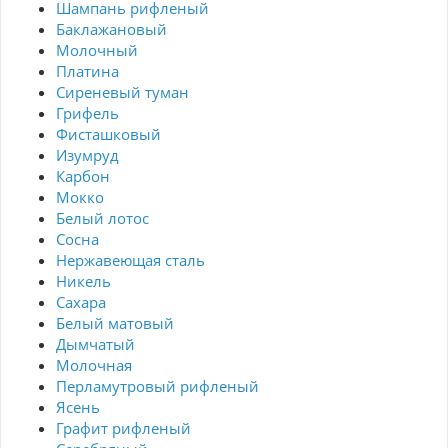
Шампань рифленый
Баклажановый
Молочный
Платина
Сиреневый туман
Грифель
Фисташковый
Изумруд
Карбон
Мокко
Белый лотос
Сосна
Нержавеющая сталь
Никель
Сахара
Белый матовый
Дымчатый
Молочная
Перламутровый рифленый
Ясень
Графит рифленый