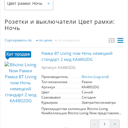
Цвет рамки: Ночь
×
Розетки и выключатели Цвет рамки:
Ночь
Сортировать по:
по цене
по названию
Рамка BT Living now Ночь немецкий
стандарт 2 мод KA4802DG
Артикул: KA4802DG
Производитель
Bticino (Legrand)
Тип механизма
Рамки
Артикул
KA4802DG
Цвет
Синий
Самовывоз
Сегодня
Курьером
Завтра/послезавтра
Преимущества коллекции Bticino Living
NowКоллекция Bticino Living Now представляет
собой ультрасовременные интеллектуальные
электроустановочные изделия, которые
-
+
удовлетворят запросы даже самых