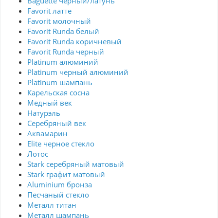
Baguette черный/латунь
Favorit латте
Favorit молочный
Favorit Runda белый
Favorit Runda коричневый
Favorit Runda черный
Platinum алюминий
Platinum черный алюминий
Platinum шампань
Карельская сосна
Медный век
Натурэль
Серебряный век
Аквамарин
Elite черное стекло
Лотос
Stark серебряный матовый
Stark графит матовый
Aluminium бронза
Песчаный стекло
Металл титан
Металл шампань