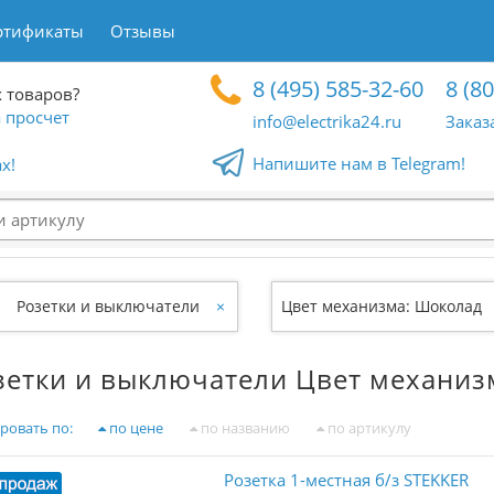
ртификаты
Отзывы
8 (495) 585-32-60
8 (8
 товаров?
 просчет
info@electrika24.ru
Заказ
Напишите нам в Telegram!
x!
Розетки и выключатели
×
Цвет механизма: Шоколад
зетки и выключатели Цвет механиз
ровать по:
по цене
по названию
по артикулу
Розетка 1-местная б/з STEKKER