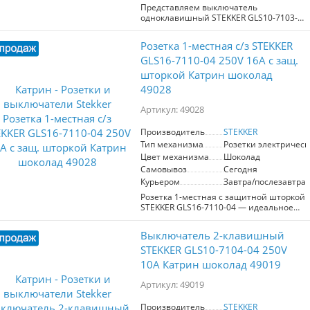
Представляем выключатель
Рабочий диапазон температур от 0 до
одноклавишный STEKKER GLS10-7103-
+35°C и степень защиты IP20
04 из серии Катрин, артикул 49020.
гарантируют безопасное
Этот стильный и функциональный
использование в помещении. Защита
Розетка 1-местная с/з STEKKER
продукт идеально подходит для
шторками предотвращает случайные
скрытой установки, благодаря своим
GLS16-7110-04 250V 16А с защ.
прикосновения, что особенно
компактным размерам 55x55x35 мм.
актуально в домах с детьми. Надежный
шторкой Катрин шоколад
Выполненный в элегантном
выбор для вашего дома от
49028
шоколадном цвете, он станет
производителя STEKKER!
привлекательным элементом в любом
Артикул: 49028
интерьере. Изготовленный из
качественного поликарбоната и с
латунными элементами, выключатель
Производитель
STEKKER
обеспечивает надежность и
Тип механизма
Розетки электрическ
долговечность в эксплуатации.
Цвет механизма
Шоколад
Номинальное напряжение составляет
Самовывоз
Сегодня
250 В, а ток — 10 А, что делает его
Курьером
Завтра/послезавтра
подходящим для большинства бытовых
нужд. Класс защиты IP20 гарантирует
Розетка 1-местная с защитной шторкой
безопасность в сухих помещениях.
STEKKER GLS16-7110-04 — идеальное
Выключатель STEKKER — это идеальное
решение для вашего дома или офиса.
сочетание стиля и надежности для
Артикул 49028, данный электроартикул
Выключатель 2-клавишный
вашего дома.
оснащен одним гнездом и
заземлением, что обеспечивает
STEKKER GLS10-7104-04 250V
безопасность при эксплуатации.
10А Катрин шоколад 49019
Изготовленная из качественных
материалов — поликарбоната и латуни
Артикул: 49019
— она гарантирует долговечность и
надежность. Шоколадный цвет и
Производитель
STEKKER