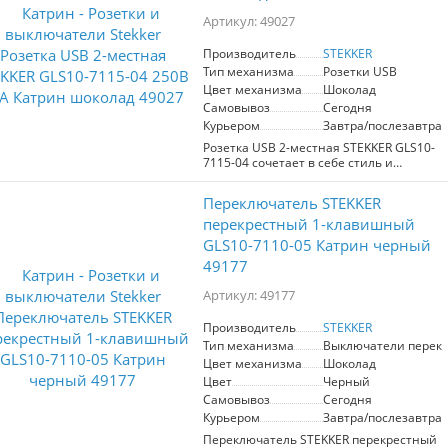
уют и стиль. Изготовленный из
Артикул: 49027
качественных материалов, таких как
поликарбонат и латунь, этот
Производитель
STEKKER
переключатель обеспечивает
Тип механизма
Розетки USB
надежность и долговечность в
использовании. Номинальное
Цвет механизма
Шоколад
напряжение в 250V и ток в 10А
Самовывоз
Сегодня
позволяют комфортно использовать
Курьером
Завтра/послезавтра
его в любых условиях. Защита IP20
Розетка USB 2-местная STEKKER GLS10-
гарантирует безопасность в
7115-04 сочетает в себе стиль и
помещениях с низким уровнем
функциональность. Модель из серии
влажности. STEKKER - это бренд,
Катрин выполнена в элегантном
которому можно доверять, и его
Переключатель STEKKER
шоколадном цвете, что гармонично
продукция станет отличным
впишется в любой интерьер.
перекрестный 1-клавишный
дополнением вашего дома или офиса.
Поддерживает напряжение 250B и ток
GLS10-7110-05 Катрин черный
21А, обеспечивая надежное
49177
подключение устройств. Удобные USB-
порты позволяют заряжать гаджеты без
Артикул: 49177
дополнительных адаптеров, что делает
использование более комфортным и
современным. Выбор для тех, кто ценит
Производитель
STEKKER
качество и дизайн.
Тип механизма
Выключатели перек
Цвет механизма
Шоколад
Цвет
Черный
Самовывоз
Сегодня
Курьером
Завтра/послезавтра
Переключатель STEKKER перекрестный