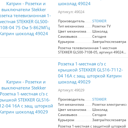
шоколад 49024
надежного поликарбоната не
поддерживает горение и выдерживает
Артикул: 49024
температуры свыше 850°C,
обеспечивая безопасность в
использовании. Токоведущая часть из
Производитель
STEKKER
оловяннофосфорной бронзы и
Тип механизма
Розетки TV
прочный гальванизированный суппорт
Цвет механизма
Шоколад
гарантируют долговечность и
Самовывоз
Сегодня
надежную работу изделия. Внутренний
Курьером
Завтра/послезавтра
блок из полиамида 6.6, а также рабочий
температурный диапазон от 0 до +35°C
Розетка телевизионная 1-местная
позволяют использовать вывод в
STEKKER GLS00-7108-05, артикул 49024,
различных условиях. Компактные
предназначена для подключения
размеры 73*73*45 мм и класс защиты
телевизоров и другой аудиовизуальной
Розетка 1-местная с/з с
IP20 делают его удобным для монтажа
техники. Обеспечивает
и эксплуатации. Общая надежность и
высококачественный сигнал с
крышкой STEKKER GLS16-7112-
эстетичность делают данный
импедансом 75 Ом и частотным
04 16А с защ. шторкой Катрин
кабельный вывод незаменимым
диапазоном 5-862 МГц. Элегантный
элементом в вашем интерьере.
шоколад 49029
шоколадный цвет из серии Катрин
гармонично впишется в любой
Артикул: 49029
интерьер, а надежная конструкция
гарантирует долговечность и
безопасность эксплуатации. Идеальное
Производитель
STEKKER
решение для создания комфортной
Тип механизма
Розетки электрическ
медиа-зоны.
Цвет механизма
Шоколад
Самовывоз
Сегодня
Курьером
Завтра/послезавтра
Розетка 1-местная с защитной шторкой