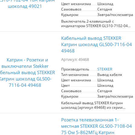
Цвет механизма
Шоколад
Самовывоз
Сегодня
Курьером
Завтра/послезавтра
Выключатель 2-клавишный с
индикатором STEKKER GLS10-7102-04
сочетает стиль и функциональность в
одном решении. Являясь частью серии
Кабельный вывод STEKKER
Катрин, он выполнен в элегантном
шоколадном цвете и подходит для
Катрин шоколад GLS00-7116-04
скрытой установки. Размер 55*55*35
49468
мм позволяет легко интегрировать его
в любой интерьер. Изготовленный из
Артикул: 49468
прочного поликарбоната с элементами
из латуни, данный выключатель
Производитель
STEKKER
обеспечивает надежность и
Тип механизма
Вывод кабеля
долговечность в эксплуатации.
Номинальное напряжение составляет
Цвет механизма
Шоколад
250 В, а ток — 10 А, что делает
Цвет
Шоколад
устройство безопасным для широкого
Самовывоз
Сегодня
спектра электрических приложений.
Курьером
Завтра/послезавтра
Подсветка желтого цвета добавляет
удобства в использовании в темное
Кабельный вывод STEKKER Катрин
время суток, а степень защиты IP20
шоколад (артикул 49468) из серии
гарантирует защиту от попадания
Эмили сочетает элегантный дизайн и
твердых предметов размером более 12
высокое качество. Этот механизм
Розетка телевизионная 1-
мм. Выбор STEKKER GLS10-7102-04 —
розетки на 1 гнездо выполнен в
это идеальное решение для тех, кто
стильном шоколадном цвете, что
местная STEKKER GLS00-7108-04
ценит качество и утонченность в
делает его идеальным для
75 Ом 5-862МГц Катрин
деталях.
современных интерьеров. Корпус из