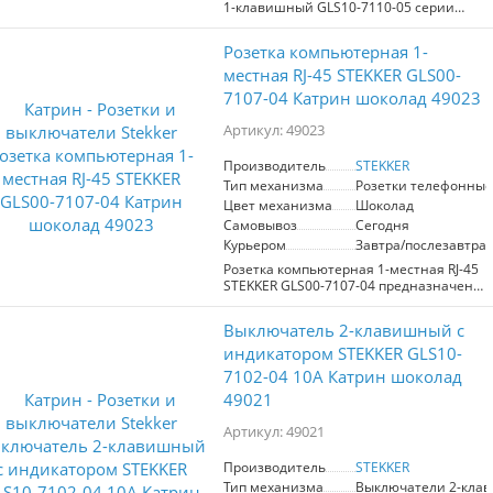
1-клавишный GLS10-7110-05 серии
Катрин – это идеальное решение для
современных интерьеров.
Розетка компьютерная 1-
Изготовленный из прочного
поликарбоната и латунных деталей, он
местная RJ-45 STEKKER GLS00-
сочетает в себе стильный черный цвет
7107-04 Катрин шоколад 49023
с практичным дизайном. Размеры
устройства 55x55x35 мм позволяют ему
Артикул: 49023
удобно вписаться в любую скрытую
установку. Номинальное напряжение в
Производитель
STEKKER
250 В и номинальный ток 10 А
Тип механизма
Розетки телефонные
гарантируют надежную работу при
различных условиях. Уровень защиты
Цвет механизма
Шоколад
IP20 делает его подходящим для
Самовывоз
Сегодня
использования в помещениях.
Курьером
Завтра/послезавтра
Перекрестный механизм обеспечивает
Розетка компьютерная 1-местная RJ-45
удобное управление от нескольких
STEKKER GLS00-7107-04 предназначена
точек, что увеличивает
для подключения сетевых устройств.
функциональность и комфорт.
Цвет шоколадный, подходит для
Производитель STEKKER известен
Выключатель 2-клавишный c
стильных интерьеров.
высоким качеством своей продукции,
Высококачественные материалы
индикатором STEKKER GLS10-
что делает данный переключатель
обеспечивают надежную работу и
идеальным выбором для вашего дома
7102-04 10А Катрин шоколад
долговечность. Идеальное решение
или офиса.
49021
для офисов и домашних сетей.
Артикул: 49021
Производитель
STEKKER
Тип механизма
Выключатели 2-кла