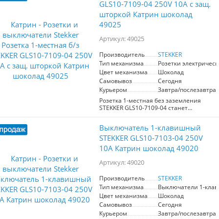
GLS10-7109-04 250V 10А с защ.
шторкой Катрин шоколад
49025
Артикул: 49025
Производитель
STEKKER
Тип механизма
Розетки электрическ
Цвет механизма
Шоколад
Самовывоз
Сегодня
Курьером
Завтра/послезавтра
Розетка 1-местная без заземления
STEKKER GLS10-7109-04 станет
отличным решением для вашего
интерьера. Изготовленная из прочного
Выключатель 1-клавишный
поликарбоната и латунных
компонентов, она обеспечивает
STEKKER GLS10-7103-04 250V
надежность и долговечность.
10А Катрин шоколад 49020
Шоколадный цвет придаёт устройству
стильный и современный вид,
Артикул: 49020
идеально вписываясь в различные
дизайнерские решения. Размеры
Производитель
STEKKER
розетки 55*55*35 мм позволяют её
Тип механизма
Выключатели 1-кла
удобно установить даже в
ограниченном пространстве. С
Цвет механизма
Шоколад
номинальным напряжением 250В и
Самовывоз
Сегодня
током 10А, она подходит для
Курьером
Завтра/послезавтра
большинства бытовых приборов.