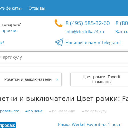
ртификаты
Отзывы
8 (495) 585-32-60
8 (8
 товаров?
 просчет
info@electrika24.ru
Заказ
Напишите нам в Telegram!
x!
Цвет рамки: Favorit
Розетки и выключатели
×
шампань
зетки и выключатели Цвет рамки: F
ровать по:
по цене
по названию
по артикулу
Рамка Werkel Favorit на 1 пост