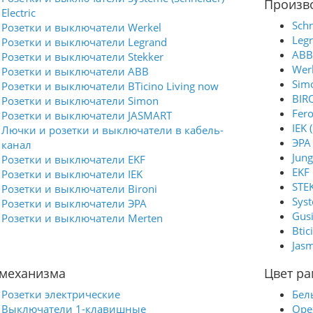
- Материал: высококачественный
Произв
Electric
пластик - Цвет: шампань - Легкость
установки и замены модулей
Schn
Розетки и выключатели Werkel
Преимущества: - Эстетичный внешний
Leg
Розетки и выключатели Legrand
вид придаст вашему пространству
ABB
изысканность. - Простота монтажа
Розетки и выключатели Stekker
позволяет быстро и удобно установить
Wer
Розетки и выключатели ABB
рамку без лишних усилий. - Подходит
Sim
Розетки и выключатели BTicino Living now
для различных электрических модулей,
обеспечивая универсальность
BIR
Розетки и выключатели Simon
использования. Выберите рамку Werkel
Fer
Розетки и выключатели JASMART
Favorit для создания стильного и
IEK 
комфортного пространства.
Лючки и розетки и выключатели в кабель-
ЭРА 
канал
Jung
Розетки и выключатели EKF
EKF
Розетки и выключатели IEK
STE
Розетки и выключатели Bironi
Syst
Розетки и выключатели ЭРА
Gus
Розетки и выключатели Merten
Btic
Jasm
 механизма
Цвет ра
Розетки электрические
Бел
Выключатели 1-клавишные
Оре