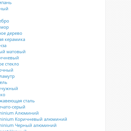
пань
ный
ебро
мор
рое дерево
ая керамика
нза
ый матовый
ичневый
ое стекло
очный
ламутр
ель
мчужный
ко
жавеющая сталь
чато-серый
minium Алюминий
minium Коричневый алюминий
minium Черный алюминий