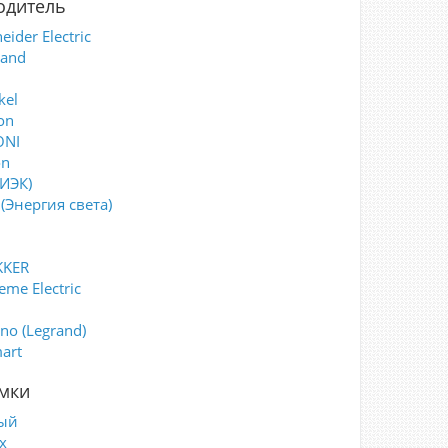
одитель
eider Electric
rand
kel
on
ONI
on
(ИЭК)
(Энергия света)
KKER
eme Electric
i
ino (Legrand)
art
мки
ый
х