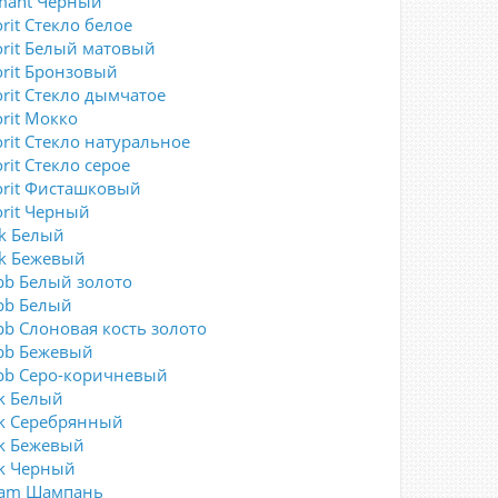
mant Черный
rit Стекло белое
orit Белый матовый
orit Бронзовый
orit Стекло дымчатое
orit Мокко
orit Стекло натуральное
rit Стекло серое
orit Фисташковый
orit Черный
ck Белый
ck Бежевый
bb Белый золото
bb Белый
bb Слоновая кость золото
bb Бежевый
bb Серо-коричневый
rk Белый
rk Серебрянный
rk Бежевый
rk Черный
eam Шампань