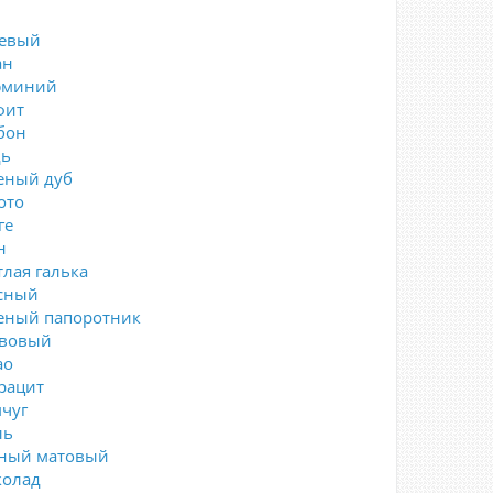
евый
ан
юминий
фит
бон
ь
еный дуб
ото
ге
н
тлая галька
сный
еный папоротник
вовый
ао
рацит
чуг
ль
ный матовый
олад