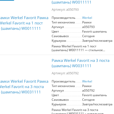
(шампань) W0011111
Артикул: a050793
Производитель
Werkel
Тип механизма
Рамки
Артикул
a050793
Цвет
Favorit шампань
Самовывоз
Сегодня
Курьером
Завтра/послезавтра
Рамка Werkel Favorit на 1 пост
(шампань) W0011111 — стильное
решение для вашего интерьера.
Изготовленная из высококачественных
Рамка Werkel Favorit на 3 поста
материалов, она обеспечивает
надежность и долговечность.
(шампань) W0031111
Элегантный шампановый цвет
добавляет изысканности и гармонично
Артикул: a050792
вписывается в любой дизайн. Эта
рамка идеально подходит для
Производитель
Werkel
установки различных электрических
Тип механизма
Рамки
устройств, таких как выключатели и
Артикул
a050792
розетки, обеспечивая легкость в
Цвет
Favorit шампань
использовании и доступность.
Простота монтажа позволяет быстро и
Самовывоз
Сегодня
без лишних усилий обновить
Курьером
Завтра/послезавтра
пространство. Выбирая рамку Werkel,
Рамка Werkel Favorit на 3 поста
вы получаете не только
(шампань) W0031111 – идеальное