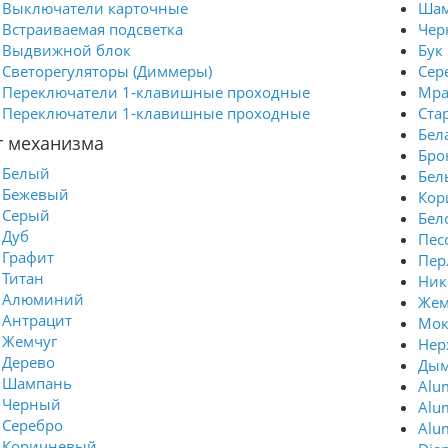
Выключатели карточные
Шам
Встраиваемая подсветка
Чер
Выдвижной блок
Бук
Светорегуляторы (Диммеры)
Сер
Переключатели 1-клавишные проходные
Мра
Переключатели 1-клавишные проходные
Ста
Бел
т механизма
Бро
Белый
Бел
Бежевый
Кор
Серый
Бел
Дуб
Пес
Графит
Пер
Титан
Ник
Алюминий
Же
Антрацит
Мок
Жемчуг
Нер
Дерево
Дым
Шампань
Alu
Черный
Alu
Серебро
Alu
Коричневый