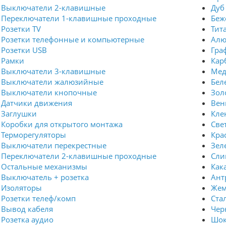
Выключатели 2-клавишные
Дуб
Переключатели 1-клавишные проходные
Беж
Розетки TV
Тит
Розетки телефонные и компьютерные
Ал
Розетки USB
Гра
Рамки
Кар
Выключатели 3-клавишные
Мед
Выключатели жалюзийные
Бел
Выключатели кнопочные
Зол
Датчики движения
Вен
Заглушки
Кле
Коробки для открытого монтажа
Све
Терморегуляторы
Кра
Выключатели перекрестные
Зел
Переключатели 2-клавишные проходные
Сли
Остальные механизмы
Как
Выключатель + розетка
Ант
Изоляторы
Жем
Розетки телеф/комп
Ста
Вывод кабеля
Чер
Розетка аудио
Шок