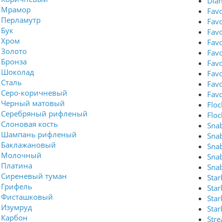
Dia
Мрамор
Favo
Перламутр
Fav
Бук
Fav
Хром
Fav
Золото
Fav
Бронза
Fav
Шоколад
Favo
Сталь
Fav
Серо-коричневый
Fav
Черный матовый
Flo
Серебряный рифленый
Flo
Слоновая кость
Sna
Шампань рифленый
Sna
Баклажановый
Sna
Молочный
Sna
Платина
Sna
Сиреневый туман
Sta
Грифель
Sta
Фисташковый
Sta
Изумруд
Sta
Карбон
Str