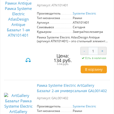
Артикул: ATN101401
Производитель
Systeme Electric
Тип механизма
Рамки
Артикул
ATN101401
Самовывоз
Сегодня
Курьером
Завтра/послезавтра
Рамка Systeme Electric AtlasDesign Antique
(артикул ATN101401) – это стильный элемент
для вашего интерьера, выполненный в
элегантном цвете базальт. Она предназначена
-
+
для установки одинарного выключателя и
Цена:
отлично подойдет как для классических, так и
Есть в наличии
134 руб.
для современных дизайнов. Изготовленная из
высококачественного материала PС+ASA,
174 руб.
рамка обладает высокой устойчивостью к УФ-
В корзину
излучению и механическим повреждениям,
что гарантирует долговечность
использования. Серия AtlasDesign Antique
отвечает взыскательным эстетическим
Рамка Systeme Electric ArtGallery
требованиям, превращая привычный
Базальт 2-ая универсальная GAL001402
выключатель в настоящую декоративную
деталь. Выбирая рамку Systeme Electric, вы
Артикул: GAL001402
подчеркиваете изысканный вкус и внимание к
деталям в оформлении вашего дома.
Производитель
Systeme Electric
Тип механизма
Рамки