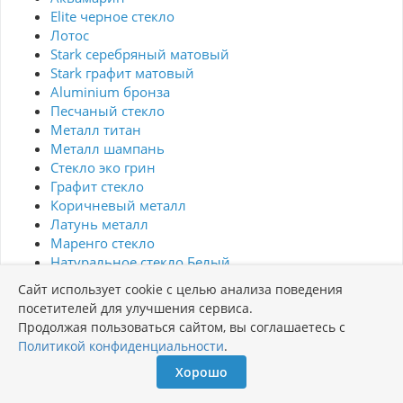
Elite черное стекло
Лотос
Stark серебряный матовый
Stark графит матовый
Aluminium бронза
Песчаный стекло
Металл титан
Металл шампань
Стекло эко грин
Графит стекло
Коричневый металл
Латунь металл
Маренго стекло
Натуральное стекло Белый
Персик стекло
Сайт использует cookie с целью анализа поведения
Натуральное стекло Грифель
посетителей для улучшения сервиса.
Senso белый стекло
Продолжая пользоваться сайтом, вы соглашаетесь с
Натуральное стекло Черный
Политикой конфиденциальности
.
Сосна
Хорошо
Senso серебряный стекло
Senso черный стекло