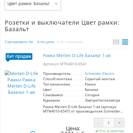
Цвет рамки: Базальт
×
Розетки и выключатели Цвет рамки:
Базальт
Сортировать по:
по цене
по названию
Рамка Merten D-Life Базальт 1-ая
Артикул: MTN4010-6547
Производитель
Schneider Electric
Способ монтажа
Скрытый монтаж
Тип механизма
Рамки
Цвет
Базальт
Самовывоз
Сегодня
Курьером
Завтра/послезавтра
Рамка Merten D-Life Базальт 1-ая (артикул
MTN4010-6547) от производителя Schneider
Electric — это стильное и функциональное
решение для вашего интерьера. Она
-
+
предназначена для установки одинарного
Цена:
механизма и выполнена в современном цвете
Есть в наличии