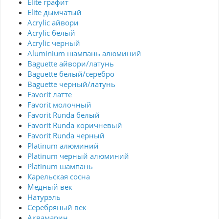
Elite графит
Elite дымчатый
Acrylic айвори
Acrylic белый
Acrylic черный
Aluminium шампань алюминий
Baguette айвори/латунь
Baguette белый/серебро
Baguette черный/латунь
Favorit латте
Favorit молочный
Favorit Runda белый
Favorit Runda коричневый
Favorit Runda черный
Platinum алюминий
Platinum черный алюминий
Platinum шампань
Карельская сосна
Медный век
Натурэль
Серебряный век
Аквамарин