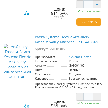
Изготовленная из высококачественных
-
+
материалов, рамка обеспечивает надежность
Цена:
и долговечность. Элегантный базальтовый
Есть в наличии
511 руб.
цвет гармонично впишется в любой дизайн, а
универсальный тип механизма позволяет
664 руб.
легко интегрировать её в существующие
В корзину
системы. Оптимальный выбор для создания
функционального и эстетичного пространства.
Рамка Systeme Electric ArtGallery
Базальт 5-ая универсальная GAL001405
Артикул: GAL001405
Производитель
Systeme Electric
Тип механизма
Рамки
Артикул
GAL001405
Цвет
Черный
Самовывоз
Сегодня
Курьером
Завтра/послезавтра
Представляем рамку Systeme Electric ArtGallery
Базальт, артикул GAL001405, - идеальное
решение для ценителей стиля и
функциональности. Эта пятиместная
-
+
универсальная рамка выполнена в
Цена:
элегантном цвете базальт и сочетает в себе
Есть в наличии
935 руб.
матовую поверхность, приятную на ощупь, и