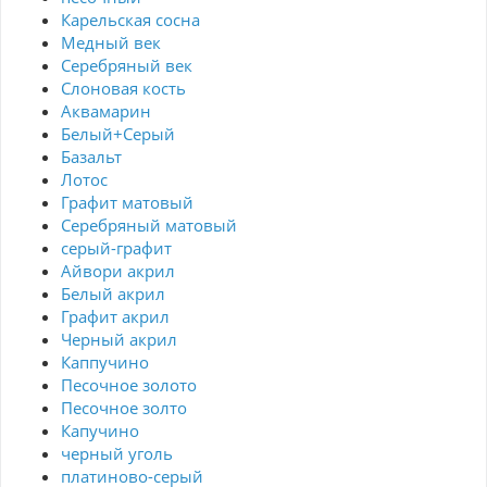
Карельская сосна
Медный век
Серебряный век
Cлоновая кость
Аквамарин
Белый+Серый
Базальт
Лотос
Графит матовый
Серебряный матовый
серый-графит
Айвори акрил
Белый акрил
Графит акрил
Черный акрил
Каппучино
Песочное золото
Песочное золто
Капучино
черный уголь
платиново-серый