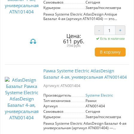
Самовывоз
Сегодня
Курьером
Завтра/послезавтра
Рамка Systeme Electric AtlasDesign Antique
Базальт 4-ая (артикул ATN101404) — это
элегантное решение для вашего интерьера.
Изготовленная из прочных материалов
-
+
PС+ASA, она устойчива к ультрафиолетовому
Цена:
излучению и царапинам, что обеспечивает
Есть в наличии
611 руб.
долговечность и сохранение первоначального
вида. Четырехпостовая конструкция делает
794 руб.
рамку универсальной, позволяя
В корзину
интегрировать различные элементы
управления в одном месте. Цвет базальт
придаёт изделию строгий и стильный вид,
идеально вписываясь в классические
Рамка Systeme Electric AtlasDesign
решения интерьера. AtlasDesign Antique
Базальт 4-ая, универсальная ATN001404
отвечает высоким эстетическим требованиям,
превращая традиционные выключатели в
Артикул: ATN001404
настоящие декоративные акценты. Не
упустите возможность дополнить свой
интерьер функциональным и стильным
Производитель
Systeme Electric
элементом!
Тип механизма
Рамки
Артикул
ATN001404
Самовывоз
Сегодня
Курьером
Завтра/послезавтра
Рамка Systeme Electric AtlasDesign Базальт 4-ая
универсальная (артикул ATN001404) —
стильное решение для вашего интерьера.