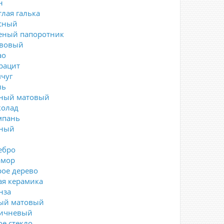
н
тлая галька
сный
еный папоротник
вовый
ао
рацит
чуг
ль
ный матовый
олад
пань
ный
ебро
мор
рое дерево
ая керамика
нза
ый матовый
ичневый
ое стекло