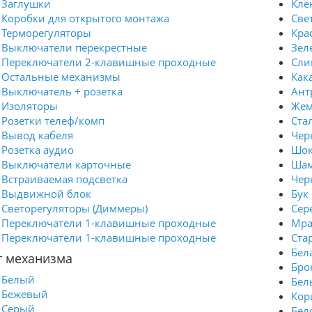
Заглушки
Кле
Коробки для открытого монтажа
Све
Терморегуляторы
Кра
Выключатели перекрестные
Зел
Переключатели 2-клавишные проходные
Сли
Остальные механизмы
Как
Выключатель + розетка
Ант
Изоляторы
Жем
Розетки телеф/комп
Ста
Вывод кабеля
Чер
Розетка аудио
Шок
Выключатели карточные
Шам
Встраиваемая подсветка
Чер
Выдвижной блок
Бук
Светорегуляторы (Диммеры)
Сер
Переключатели 1-клавишные проходные
Мра
Переключатели 1-клавишные проходные
Ста
Бел
т механизма
Бро
Белый
Бел
Бежевый
Кор
Серый
Бел