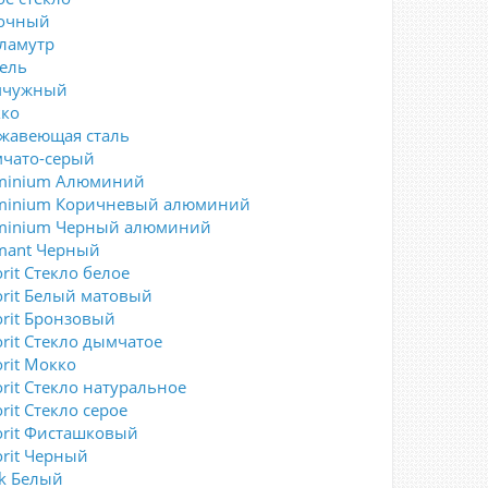
очный
ламутр
ель
мчужный
ко
жавеющая сталь
чато-серый
minium Алюминий
minium Коричневый алюминий
minium Черный алюминий
mant Черный
rit Стекло белое
orit Белый матовый
orit Бронзовый
orit Стекло дымчатое
orit Мокко
orit Стекло натуральное
rit Стекло серое
orit Фисташковый
orit Черный
ck Белый