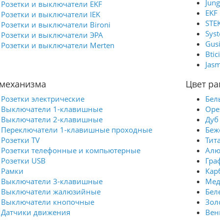
Jung
Розетки и выключатели EKF
EKF
Розетки и выключатели IEK
STE
Розетки и выключатели Bironi
Syst
Розетки и выключатели ЭРА
Gus
Розетки и выключатели Merten
Btic
Jasm
 механизма
Цвет ра
Розетки электрические
Бел
Выключатели 1-клавишные
Оре
Выключатели 2-клавишные
Дуб
Переключатели 1-клавишные проходные
Беж
Розетки TV
Тит
Розетки телефонные и компьютерные
Ал
Розетки USB
Гра
Рамки
Кар
Выключатели 3-клавишные
Мед
Выключатели жалюзийные
Бел
Выключатели кнопочные
Зол
Датчики движения
Вен