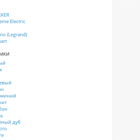
KKER
eme Electric
i
ino (Legrand)
art
мки
ый
х
евый
ан
юминий
фит
бон
ь
еный дуб
ото
ге