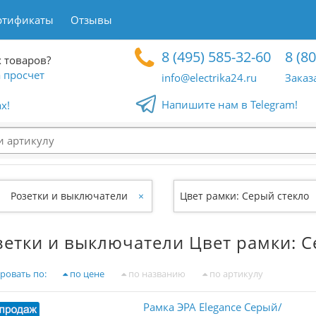
ртификаты
Отзывы
8 (495) 585-32-60
8 (8
 товаров?
 просчет
info@electrika24.ru
Заказ
Напишите нам в Telegram!
x!
Розетки и выключатели
×
Цвет рамки: Серый стекло
зетки и выключатели Цвет рамки: С
ровать по:
по цене
по названию
по артикулу
Рамка ЭРА Elegance Серый/