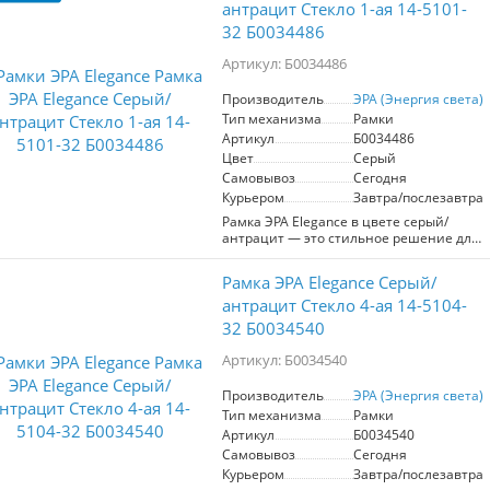
антрацит Стекло 1-ая 14-5101-
32 Б0034486
Артикул: Б0034486
Производитель
ЭРА (Энергия света)
Тип механизма
Рамки
Артикул
Б0034486
Цвет
Серый
Самовывоз
Сегодня
Курьером
Завтра/послезавтра
Рамка ЭРА Elegance в цвете серый/
антрацит — это стильное решение для
оформления электрических устройств.
Модель с одним местом (артикул 14-
Рамка ЭРА Elegance Серый/
5101-32) выполнена из качественного
пластика, что обеспечивает
антрацит Стекло 4-ая 14-5104-
долговечность и устойчивость к
32 Б0034540
повреждениям. Стеклянная панель
придаёт современный вид и легко
Артикул: Б0034540
очищается от загрязнений. Ключевые
характеристики: - Количество мест: 1 -
Производитель
ЭРА (Энергия света)
Материал: пластик и стекло - Цвет:
Тип механизма
Рамки
серый/антрацит - Совместимость с
стандартными устройствами
Артикул
Б0034540
Преимущества для пользователя: -
Самовывоз
Сегодня
Элегантный дизайн, подходящий для
Курьером
Завтра/послезавтра
любого интерьера - Простота установки