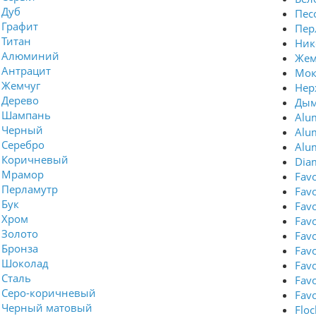
Дуб
Пес
Графит
Пер
Титан
Ник
Алюминий
Же
Антрацит
Мок
Жемчуг
Нер
Дерево
Дым
Шампань
Alu
Черный
Alu
Серебро
Alu
Коричневый
Dia
Мрамор
Favo
Перламутр
Fav
Бук
Fav
Хром
Fav
Золото
Fav
Бронза
Fav
Шоколад
Favo
Сталь
Fav
Серо-коричневый
Fav
Черный матовый
Flo