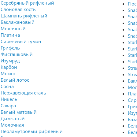
Серебряный рифленый
Flo
Слоновая кость
Sna
Шампань рифленый
Sna
Баклажановый
Sna
Молочный
Sna
Платина
Sna
Сиреневый туман
Sta
Грифель
Sta
Фисташковый
Sta
Изумруд
Sta
Карбон
Str
Мокко
Str
Белый лотос
Бак
Сосна
Мо
Нержавеющая сталь
Пла
Никель
Сир
Сахара
Гри
Белый матовый
Изу
Дымчатый
Баз
Молочная
Бел
Перламутровый рифленый
Бел