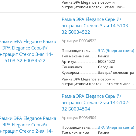
Рамка ЭРА Elegance в сером и
и замены - Легкость в уходе благодаря
антрацитовом цветах – стильное
гладкой поверхности Эта рамка станет
решение для современного интерьера.
отличным дополнением для вашего
Модель с артикулом Б0034540
дома или офиса, обеспечивая стиль и
Рамка ЭРА Elegance Серый/
предназначена для установки четырех
практичность.
устройств, что позволяет удобно
антрацит Стекло 3-ая 14-5103-
разместить различные элементы
32 Б0034522
управления. Изготовленная из
высококачественного пластика, она
Артикул: Б0034522
устойчива к механическим
повреждениям и легко чистится.
Производитель
ЭРА (Энергия света)
Стеклянная вставка придаёт рамке
Тип механизма
Рамки
элегантный вид, а компактные размеры
обеспечивают простоту монтажа. Рамка
Артикул
Б0034522
подходит для стандартных
Самовывоз
Сегодня
электрических розеток и
Курьером
Завтра/послезавтра
выключателей, что делает её
Рамка ЭРА Elegance в сером и
универсальным выбором для любого
антрацитовом цветах — это стильное и
помещения. Обновите интерьер с
функциональное решение для
помощью ЭРА Elegance и обеспечьте
современных интерьеров. Модель с
комфортное использование
Рамка ЭРА Elegance Серый/
кодом 14-5103-32 рассчитана на три
электрических устройств.
модуля и идеально подходит для
антрацит Стекло 2-ая 14-5102-
установки в жилых и офисных
32 Б0034504
помещениях. Основное преимущество
данной рамки — её элегантный
Артикул: Б0034504
дизайн, который гармонично
вписывается в любой стиль.
Производитель
ЭРА (Энергия света)
Высококачественное стекло
Тип механизма
Рамки
обеспечивает долговечность и