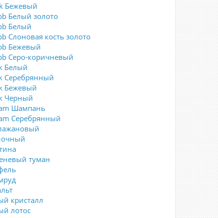
ck Бежевый
bb Белый золото
bb Белый
bb Слоновая кость золото
bb Бежевый
bb Серо-коричневый
rk Белый
rk Серебрянный
rk Бежевый
rk Черный
eam Шампань
eam Серебрянный
лажановый
лочный
тина
еневый туман
фель
мруд
альт
ый кристалл
ый лотос