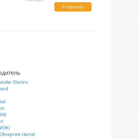
В корзину
одитель
eider Electric
rand
kel
on
ONI
on
(ИЭК)
(Энергия света)