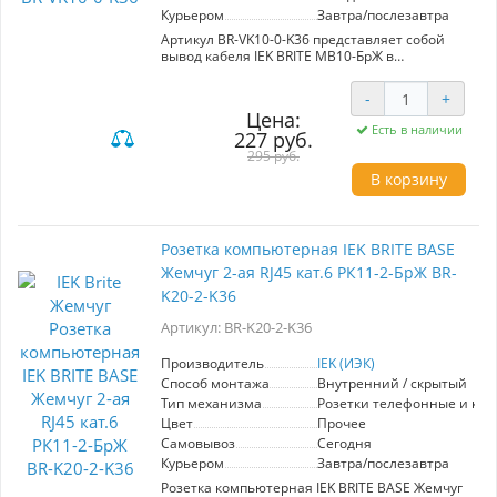
Курьером
Завтра/послезавтра
Артикул BR-VK10-0-K36 представляет собой
вывод кабеля IEK BRITE МВ10-БрЖ в
жемчужном цвете, принадлежащий к
высококачественной серии
-
+
электроустановочных изделий "BRITE" от
Цена:
производителя IEK. Данный механизм
Есть в наличии
227 руб.
объединяет в себе элегантный дизайн и
надежную функциональность, что делает его
295 руб.
отличным выбором как для жилых, так и для
В корзину
коммерческих объектов. Используемые
материалы премиум-класса гарантируют
долговечность и безопасность эксплуатации, а
жемчужный оттенок добавляет изысканности
Розетка компьютерная IEK BRITE BASE
любому интерьерам. Широкая цветовая
Жемчуг 2-ая RJ45 кат.6 РК11-2-БрЖ BR-
палитра и разнообразие продукции серии
позволяют создать гармоничные пространства
K20-2-K36
и реализовать любые идеи по оформлению.
Выбор IEK BRITE — это идеальное сочетание
Артикул: BR-K20-2-K36
стиля, качества и доступной цены для
современного строительства и ремонта.
Производитель
IEK (ИЭК)
Способ монтажа
Внутренний / скрытый
Тип механизма
Розетки телефонные и ко
Цвет
Прочее
Самовывоз
Сегодня
Курьером
Завтра/послезавтра
Розетка компьютерная IEK BRITE BASE Жемчуг