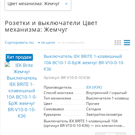
Цвет механизма: Жемчуг
×
Розетки и выключатели Цвет
механизма: Жемчуг
Сортировать по:
по цене
по названию
Выключатель IEK BRITE 1-клавишный
10А ВС10-1-0-БрЖ жемчуг BR-V10-0-10-
K36
Артикул: BR-V10-0-10-K36
Производитель
IEK (ИЭК)
Способ монтажа
Внутренний / скрытый
Тип механизма
Выключатели 1-клавишны
Цвет
Прочее
Самовывоз
Сегодня
Курьером
Завтра/послезавтра
Выключатель IEK BRITE 1-клавишный 10А
(артикул BR-V10-0-10-K36) — это элегантное
решение для современных интерьеров.
Изготовленный в стиле премиум, он сочетает