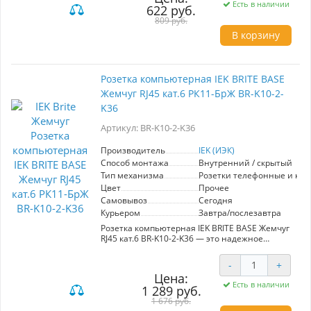
Есть в наличии
622 руб.
рядом с вами.
С двухклавишными перекрестными
809 руб.
выключателями возможности линейки BRITE
В корзину
стали ещё шире! Реализуйте сложные проекты
в рамках одной линейки и расширяйте
функциональность системы освещения.
Розетка компьютерная IEK BRITE BASE
Жемчуг RJ45 кат.6 РК11-БрЖ BR-K10-2-
K36
Артикул: BR-K10-2-K36
Производитель
IEK (ИЭК)
Способ монтажа
Внутренний / скрытый
Тип механизма
Розетки телефонные и ко
Цвет
Прочее
Самовывоз
Сегодня
Курьером
Завтра/послезавтра
Розетка компьютерная IEK BRITE BASE Жемчуг
RJ45 кат.6 BR-K10-2-K36 — это надежное
решение для организации сетевой
инфраструктуры в вашем доме или офисе.
-
+
Изготовленная из высококачественных
Цена:
материалов, она обеспечивает стабильную
Есть в наличии
1 289 руб.
передачу данных с высокой скоростью,
поддерживая стандарты категории 6.
1 676 руб.