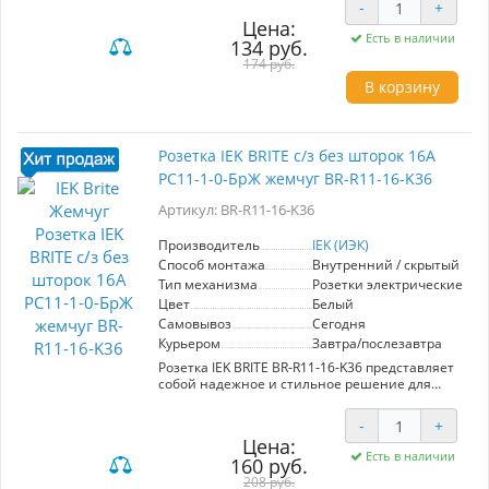
-
+
в себе привлекательный цвет жемчуг и
Цена:
высококачественные материалы, что
Есть в наличии
134 руб.
обеспечивает долговечность и надежность в
эксплуатации. Продукты серии "BRITE" от
174 руб.
проверенного производителя IEK предлагают
В корзину
оптимальное сочетание дизайна и
функциональности. Один механизм идеально
подходит как для жилых, так и для
коммерческих помещений, позволяя создать
Розетка IEK BRITE с/з без шторок 16А
гармоничное пространство. Выключатель
РС11-1-0-БрЖ жемчуг BR-R11-16-K36
легко вписывается в различные стили
благодаря универсальной цветовой палитре.
Артикул: BR-R11-16-K36
С ним вы сможете эффективно решать задачи
по строительству и ремонту, обеспечивая
безопасность и удобство в использовании.
Производитель
IEK (ИЭК)
Способ монтажа
Внутренний / скрытый
Тип механизма
Розетки электрические
Цвет
Белый
Самовывоз
Сегодня
Курьером
Завтра/послезавтра
Розетка IEK BRITE BR-R11-16-K36 представляет
собой надежное и стильное решение для
электрической проводки. Изготовленная в
гармоничном жемчужном цвете, она отлично
-
+
вписывается в современные интерьеры.
Цена:
Серия "BRITE" от IEK предлагает
Есть в наличии
160 руб.
высококачественные электроустановочные
изделия, выполненные из материалов
208 руб.