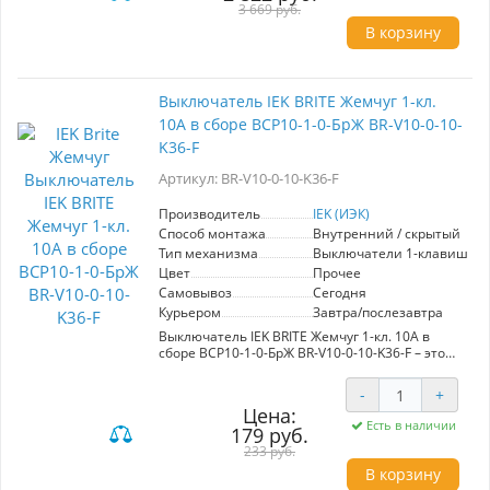
Максимальная нагрузка в 16А обеспечивает
3 669 руб.
надежную работу с различными
В корзину
электроприборами. Жемчужный цвет и
стильный дизайн идеально вписываются в
любой интерьер. Установка данной розетки
проста, что делает её отличным выбором для
Выключатель IEK BRITE Жемчуг 1-кл.
быстрого и безопасного подключения
10А в сборе ВСР10-1-0-БрЖ BR-V10-0-10-
электроники. Эта модель сочетает в себе
функциональность и эстетичность, что
K36-F
выделяет её среди аналогов. Розетка
обеспечивает безопасность благодаря
Артикул: BR-V10-0-10-K36-F
встроенным шторкам, предотвращающим
случайные поражения электрическим током.
Производитель
IEK (ИЭК)
Выбирая IEK BRITE, вы получаете надежность и
Способ монтажа
Внутренний / скрытый
современный подход к электрификации
Тип механизма
Выключатели 1-клавишны
вашего пространства.
Цвет
Прочее
Самовывоз
Сегодня
Курьером
Завтра/послезавтра
Выключатель IEK BRITE Жемчуг 1-кл. 10А в
сборе ВСР10-1-0-БрЖ BR-V10-0-10-K36-F – это
идеальный выбор для современных
интерьеров. Входя в серию
-
+
электроустановочных изделий "BRITE", данный
Цена:
выключатель сочетает в себе гармоничный
Есть в наличии
179 руб.
дизайн и высокое качество. Сделанный из
премиум-материалов, он обеспечивает
233 руб.
надежность в эксплуатации, что делает его
В корзину
практичным решением как для жилых, так и