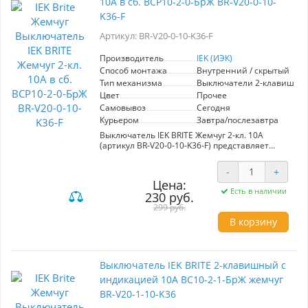
10А в сб. ВСР10-2-0-БрЖ BR-V20-0-10-
функциональность. Оптимальное решение
для тех, кто хочет обеспечить надежное и
K36-F
удобное подключение электрических
устройств.
Артикул: BR-V20-0-10-K36-F
Производитель
IEK (ИЭК)
Способ монтажа
Внутренний / скрытый
Тип механизма
Выключатели 2-клавишны
Цвет
Прочее
Самовывоз
Сегодня
Курьером
Завтра/послезавтра
Выключатель IEK BRITE Жемчуг 2-кл. 10А
(артикул BR-V20-0-10-K36-F) представляет
собой современное решение для вашего
интерьера. Он выполнен в стильном
-
+
жемчужном цвете, что делает его идеальным
Цена:
дополнением как для жилых, так и для
Есть в наличии
230 руб.
коммерческих помещений. Серия BRITE
отличается высоким качеством материалов,
299 руб.
обеспечивающих надежность и долговечность
В корзину
в эксплуатации. Данный 2-клавишный
выключатель рассчитан на ток 10А и
предоставляет удобство управления
освещением, позволяя создавать комфортную
Выключатель IEK BRITE 2-клавишный с
атмосферу. Широкий ассортимент и
индикацией 10А ВС10-2-1-БрЖ жемчуг
гармоничный дизайн продукции IEK
позволяют легко интегрировать данный
BR-V20-1-10-K36
выключатель в любые современные