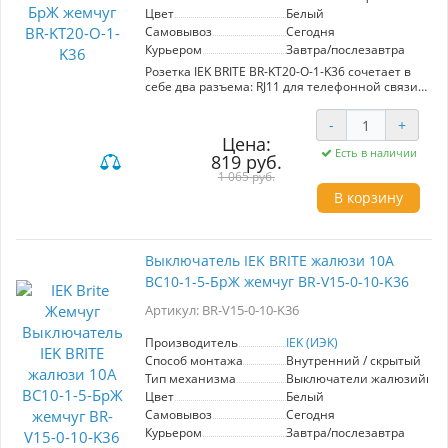
Цвет
Белый
Самовывоз
Сегодня
Курьером
Завтра/послезавтра
Розетка IEK BRITE BR-KT20-O-1-K36 сочетает в
себе два разъема: RJ11 для телефонной связи
и RJ45 категории 5E для высокоскоростного
интернета. Благодаря элегантному дизайну в
-
+
цвете жемчуг, она отлично вписывается в
Цена:
любой интерьер, придавая помещению
Есть в наличии
819 руб.
современный вид. Модель предназначена для
монтажа в стандартные электрические
1 065 руб.
коробки, что облегчает установку.
В корзину
Практическое преимущество данной розетки
заключается в её универсальности: она
позволяет подключать как телефоны, так и
сетевое оборудование, что делает её
Выключатель IEK BRITE жалюзи 10А
идеальным решением для офисов и
ВС10-1-5-БрЖ жемчуг BR-V15-0-10-K36
домашних сетей. Высокое качество
материалов гарантирует долговечность и
Артикул: BR-V15-0-10-K36
надежность эксплуатации. Выбирая BR-KT20-
O-1-K36, вы получаете функциональное и
стильное решение для организации связи.
Производитель
IEK (ИЭК)
Способ монтажа
Внутренний / скрытый
Тип механизма
Выключатели жалюзийны
Цвет
Белый
Самовывоз
Сегодня
Курьером
Завтра/послезавтра