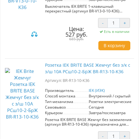
Выключатель IEK BRITE 1-клавишный
перекрестный (артикул BR-V13-0-10-K36)
представляет собой высококачественное
электрическое устройство, которое идеально
-
+
сочетает в себе стиль и функциональность.
Цена:
Разработанный с учетом европейских
Есть в наличии
527 руб.
стандартов, он обеспечит надежное и
безопасное управление электроэнергией в
685 руб.
вашем доме или офисе. Механизм рассчитан
В корзину
на ток до 10А, что делает его подходящим для
большинства бытовых приборов. Элегантный
жемчужный цвет придает выключателю
современный и изысканный вид, что
Розетка IEK BRITE BASE Жемчуг без з/к с
позволяет гармонично вписать его в интерьер
з/ш 10А РСш10-2-БрЖ BR-R13-10-K36
любого помещения. Серия "BRITE" использует
премиум-материалы, что гарантирует долгий
Артикул: BR-R13-10-K36
срок службы и устойчивость к механическим
повреждениям. Удобство установки и
эксплуатации делает этот выключатель
Производитель
IEK (ИЭК)
отличным выбором как для нового
Способ монтажа
Внутренний / скрытый
строительства, так и для ремонта. Выбор IEK –
Тип механизма
Розетки электрические
это залог качества и стиля по доступной цене.
Самовывоз
Сегодня
Курьером
Завтра/послезавтра
Розетка IEK BRITE BASE Жемчуг без заземления
(артикул BR-R13-10-K36) предназначена для
подключения электроприборов с
максимальной нагрузкой 10А. Изготовлена из
-
+
качественного термостойкого пластика, что