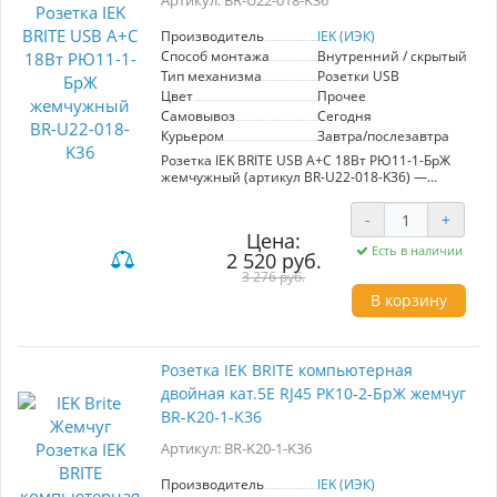
Артикул: BR-U22-018-K36
Простота установки и эксплуатации, а также
высокие стандарты безопасности делают эту
модель оптимальным выбором для домашних
Производитель
IEK (ИЭК)
и офисных условий. Выбирая IEK BRITE, вы
Способ монтажа
Внутренний / скрытый
получаете сочетание эстетики, надежности и
Тип механизма
Розетки USB
практичности.
Цвет
Прочее
Самовывоз
Сегодня
Курьером
Завтра/послезавтра
Розетка IEK BRITE USB A+C 18Вт РЮ11-1-БрЖ
жемчужный (артикул BR-U22-018-K36) —
современное решение для зарядки устройств.
Она оснащена двумя USB-портами (A и C), что
-
+
позволяет одновременно заряжать несколько
Цена:
гаджетов с максимальной мощностью 18Вт.
Есть в наличии
2 520 руб.
Изготавливается в стильном жемчужном
цвете, который легко вписывается в любой
3 276 руб.
интерьер. Ключевые характеристики: - Два
В корзину
USB-порта: A и C - Мощность: 18Вт - Цвет:
жемчужный - Производитель: IEK Выгоды для
пользователя: - Удобство зарядки нескольких
устройств одновременно - Совместимость с
Розетка IEK BRITE компьютерная
большинством современных гаджетов -
двойная кат.5E RJ45 РК10-2-БрЖ жемчуг
Эстетичный дизайн, подходящий для
различных стилей интерьера - Надежность и
BR-K20-1-K36
долговечность от проверенного
производителя Эта розетка — идеальный
Артикул: BR-K20-1-K36
выбор для дома и офиса, обеспечивая быструю
и безопасную зарядку ваших устройств.
Производитель
IEK (ИЭК)