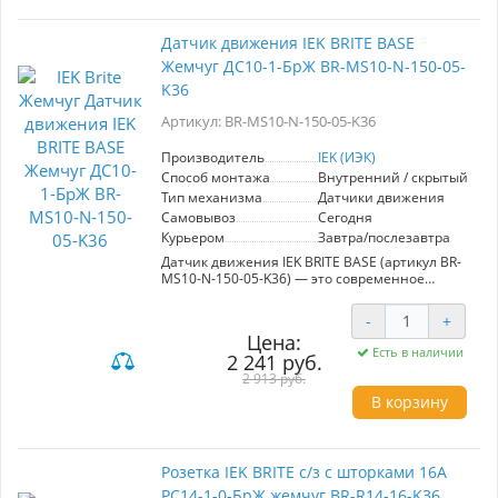
Кнопочный механизм данного выключателя
гарантирует удобство в использовании, а
Датчик движения IEK BRITE BASE
максимальная нагрузка в 10А подходит для
Жемчуг ДС10-1-БрЖ BR-MS10-N-150-05-
большинства современных электрических
цепей. Этот выключатель идеально подходит
K36
как для жилых, так и для коммерческих
помещений, позволяя создать современный и
Артикул: BR-MS10-N-150-05-K36
стильный дизайн интерьера. Выбор IGK BRITE
– это залог надежности и эстетики в вашем
Производитель
IEK (ИЭК)
доме или офисе.
Способ монтажа
Внутренний / скрытый
Тип механизма
Датчики движения
Самовывоз
Сегодня
Курьером
Завтра/послезавтра
Датчик движения IEK BRITE BASE (артикул BR-
MS10-N-150-05-K36) — это современное
решение для автоматизации освещения,
отличающееся высоким качеством и
-
+
стильным дизайном. Серия BRITE от IEK
Цена:
сочетает в себе премиум-материалы и
Есть в наличии
2 241 руб.
европейский подход к производству, что
обеспечивает надежность и долговечность в
2 913 руб.
эксплуатации. Уникальный жемчужный цвет
В корзину
механизма не только придает изделию
элегантный вид, но и легко вписывается в
различные интерьеры. Благодаря широкому
ассортименту и разнообразной цветовой
Розетка IEK BRITE с/з с шторками 16А
гамме, этот датчик отлично подойдет как для
РС14-1-0-БрЖ жемчуг BR-R14-16-K36
жилых, так и для коммерческих помещений.