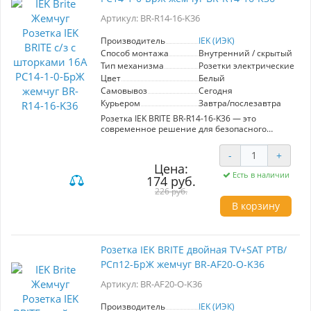
Он станет незаменимым помощником в
Артикул: BR-R14-16-K36
строительстве и ремонте, обеспечивая
комфорт и удобство с современным стилем.
Производитель
IEK (ИЭК)
Способ монтажа
Внутренний / скрытый
Тип механизма
Розетки электрические
Цвет
Белый
Самовывоз
Сегодня
Курьером
Завтра/послезавтра
Розетка IEK BRITE BR-R14-16-K36 — это
современное решение для безопасного
подключения электрических приборов.
Модель оснащена шторками, которые
-
+
предотвращают случайный контакт с
Цена:
токоведущими частями, что особенно важно в
Есть в наличии
174 руб.
домах с детьми. Номинальная сила тока 16А
позволяет использовать её для различных
226 руб.
бытовых устройств, включая мощные приборы.
В корзину
Элегантный жемчужный цвет гармонично
вписывается в любой интерьер, добавляя ему
стильный акцент. Конструкция розетки
обеспечивает простоту установки и
Розетка IEK BRITE двойная TV+SAT РТВ/
эксплуатации, а высокая степень надежности
РСп12-БрЖ жемчуг BR-AF20-O-K36
гарантирует долгий срок службы. Плюс,
использование качественных материалов
Артикул: BR-AF20-O-K36
минимизирует риск перегрева и короткого
замыкания. Розетка BRITE — это не только
безопасность, но и привлекательный дизайн,
Производитель
IEK (ИЭК)