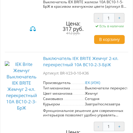
Выключатель IEK BRITE жалюзи 10А ВС10-1-5-
БрЖ в красивом жемчужном цвете (артикул BR-
V15-0-10-K36) — это идеальное решение для
создания современного интерьера. Серия
-
+
"BRITE" от компании IEK объединяет стильный
Цена:
дизайн и высокое качество, обеспечивая
Есть в наличии
317 руб.
надежность в эксплуатации по доступной
цене. Жалюзийный механизм предоставит
412 руб.
вам максимальный комфорт в управлении
В корзину
электричеством, позволяя точно
контролировать освещение. Материалы
премиум-класса, использованные в
производстве, гарантируют долговечность и
Выключатель IEK BRITE Жемчуг 2-кл.
устойчивость к воздействию внешней среды.
перекрестный 10А ВС10-2-3-БрЖ
Широкий выбор цветов и моделей в данной
линейке позволяет легко адаптировать
Артикул: BR-V23-0-10-K36
выключатель под любые дизайнерские
решения как в жилых, так и в коммерческих
помещениях. Выбор IEK BRITE — это выбор в
Производитель
IEK (ИЭК)
пользу стиля, функциональности и
Тип механизма
Выключатели перекрестн
надежности.
Цвет механизма
Жемчуг
Самовывоз
Сегодня
Курьером
Завтра/послезавтра
Функциональное решение для современных
интерьеров позволяет удобно управлять
освещением. Отлично подходит для длинных
коридоров, лестниц, больших комнат или
-
+
спален — чтобы погасить свет в дальней
Цена:
комнате, достаточно нажать на клавишу