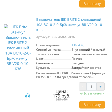
премиум-класса, что гарантирует
В корзину
долговечность и безопасность эксплуатации.
Розетка имеет номинальный ток 16А и
предназначена для работы без шторок, что
делает её удобной в использовании.
Выключатель IEK BRITE 2-клавишный
Благодаря универсальному дизайну и
10А ВС10-2-0-БрЖ жемчуг BR-V20-0-10-
разнообразию моделей, продукция идеальна
как для жилых, так и коммерческих объектов,
K36
обеспечивая стильный и единый подход к
оформлению пространства. Изготовлена
Артикул: BR-V20-0-10-K36
надежным производителем IEK, что
подтверждает качество и надежность.
Производитель
IEK (ИЭК)
Способ монтажа
Внутренний / скрытый
Тип механизма
Выключатели 2-клавишны
Цвет
Прочее
Самовывоз
Сегодня
Курьером
Завтра/послезавтра
Выключатель IEK BRITE 2-клавишный (артикул
BR-V20-0-10-K36) представляет собой
надежное и стильное решение для
управления электроэнергией в жилых и
-
+
коммерческих помещениях. Изготавливаемый
Цена:
из материалов премиум-класса, он
Есть в наличии
179 руб.
гарантирует долговечную эксплуатацию.
Серия "BRITE" отличается гармоничным
233 руб.
дизайном и современным оформлением в
В корзину
цвете жемчуг, что позволяет ему seamlessly
вписываться в любой интерьер. Благодаря