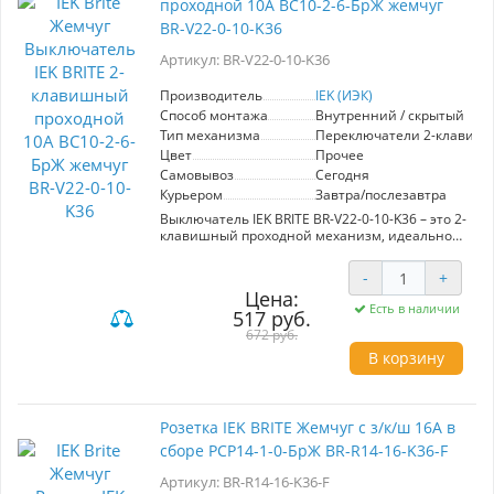
проходной 10А ВС10-2-6-БрЖ жемчуг
надежность благодаря качественным
материалам и продуманной конструкции.
BR-V22-0-10-K36
Розетка IEK BRITE – идеальный выбор для
создания безопасной и комфортной
Артикул: BR-V22-0-10-K36
электрической сети в вашем доме или офисе.
Производитель
IEK (ИЭК)
Способ монтажа
Внутренний / скрытый
Тип механизма
Переключатели 2-клавиш
Цвет
Прочее
Самовывоз
Сегодня
Курьером
Завтра/послезавтра
Выключатель IEK BRITE BR-V22-0-10-K36 – это 2-
клавишный проходной механизм, идеально
сочетающий современный дизайн и высокую
функциональность. С номинальным током 10А
-
+
и выполненный в жемчужном цвете, данный
Цена:
выключатель станет стильным дополнением
Есть в наличии
517 руб.
любого интерьера. Серия BRITE выделяется
использованием материалов премиум-класса,
672 руб.
что обеспечивает надежность и
В корзину
долговечность в эксплуатации.
Продукция IEK отличается высоким качеством
и доступной ценой, что делает её отличным
Розетка IEK BRITE Жемчуг с з/к/ш 16А в
выбором как для новых строительных
сборе РСР14-1-0-БрЖ BR-R14-16-K36-F
проектов, так и для ремонта. Кроме того,
разнообразие цветовой палитры и
Артикул: BR-R14-16-K36-F
ассортимент изделий помогут создать