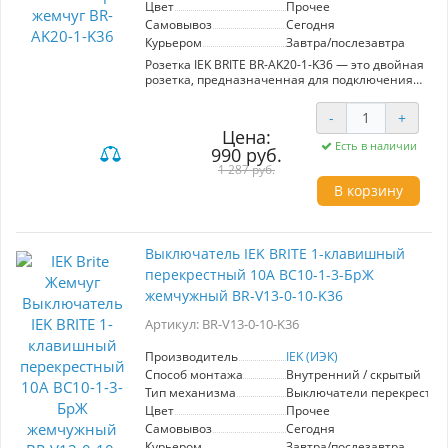
Цвет
Прочее
Самовывоз
Сегодня
Курьером
Завтра/послезавтра
Розетка IEK BRITE BR-AK20-1-K36 — это двойная
розетка, предназначенная для подключения
телевизора и сетевого оборудования. В ней
объединены порты TV и RJ45 категории 5E, что
-
+
обеспечивает стабильную передачу данных и
Цена:
высокое качество изображения.
Есть в наличии
990 руб.
Изготавливается в цвете "жемчуг", что
позволяет легко вписать её в любой интерьер.
1 287 руб.
Монтаж простой и быстрый, подходит для
В корзину
стандартных подрозетников. Розетка имеет
защиту от перегрева и короткого замыкания,
что повышает безопасность эксплуатации.
Используйте эту розетку для удобного
Выключатель IEK BRITE 1-клавишный
подключения мультимедийных устройств и
перекрестный 10А ВС10-1-3-БрЖ
создания качественной локальной сети в
вашем доме или офисе. Надежный
жемчужный BR-V13-0-10-K36
производитель IEK гарантирует долговечность
и высокое качество продукции.
Артикул: BR-V13-0-10-K36
Производитель
IEK (ИЭК)
Способ монтажа
Внутренний / скрытый
Тип механизма
Выключатели перекрестн
Цвет
Прочее
Самовывоз
Сегодня
Курьером
Завтра/послезавтра