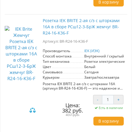
Устройство легко устанавливается в
В корзину
стандартные монтажные коробки и
совместимо с большинством настенных
панелей. Элегантный жемчужный цвет
гармонично вписывается в любой интерьер,
Розетка IEK BRITE 2-ая с/з с шторками
придавая ему современный вид. Ключевые
16А в сборе РСш12-3-БрЖ жемчуг BR-
характеристики: - Тип: RJ45, - Категория: 6, -
Цвет: жемчуг. Преимущества: высокая
R24-16-K36-F
скорость передачи данных, простота
установки и стильный дизайн. Эта розетка
Артикул: BR-R24-16-K36-F
станет отличным выбором для пользователей,
стремящихся к качеству и эстетике в своих
Производитель
IEK (ИЭК)
сетевых решениях.
Способ монтажа
Внутренний / скрытый
Тип механизма
Розетки электрические
Цвет
Белый
Самовывоз
Сегодня
Курьером
Завтра/послезавтра
Розетка IEK BRITE 2-ая с/з с шторками 16А
(артикул BR-R24-16-K36-F) — это надежное и
стильное решение для вашего интерьера.
Изготовленная в изысканном жемчужном
-
+
цвете, она прекрасно вписывается в любой
Цена:
дизайн. Модель оснащена двумя
Есть в наличии
382 руб.
встроенными розетками с защитными
шторками, что обеспечивает дополнительную
497 руб.
безопасность для детей и предотвращает
В корзину
случайный контакт с токоведущими частями.
С максимальной нагрузкой в 16А, розетка