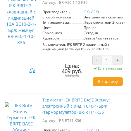
интерьеры, сохраняя единый стиль. Выбор в
Артикул: BR-V20-1-10-K36
пользу IEK BRITE — это уверенность в
надежности и эстетике вашего пространства.
Производитель
IEK (ИЭК)
Способ монтажа
Внутренний / скрытый
Тип механизма
Переключатели 2-клавиш
Цвет
Прочее
Самовывоз
Сегодня
Курьером
Завтра/послезавтра
Выключатель IEK BRITE 2-клавишный с
индикацией (артикул BR-V20-1-10-K36)
представляет собой современное
электроустановочное изделие, выполненное в
-
+
стильном жемчужном цвете. Серия "BRITE" от
Цена:
производителя IEK (ИЭК) отличается
Есть в наличии
409 руб.
гармоничным дизайном и высоким качеством,
что делает её идеальным выбором для
532 руб.
создания современных интерьеров. Этот
В корзину
выключатель имеет два клавиши, что
позволяет удобно управлять освещением в
помещениях и использовать его в
многоключевых схемах. Изготовленный из
Термостат IEK BRITE BASE Жемчуг
премиум-материалов, он обеспечивает
электронный с инд. ТС10-1-БрЖ
надежность и долгий срок службы в
эксплуатации. Отличная эстетика и удобство
(терморегулятор) BR-RT11-K36
использования делают его актуальным как для
жилых, так и для коммерческих объектов.
Артикул: BR-RT11-K36
Легкость установки и доступная цена
добавляют этому выключателю
Производитель
IEK (ИЭК)