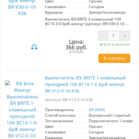
Цвет
Прочее
Самовывоз
Сегодня
Курьером
Завтра/послезавтра
Выключатель IEK BRITE 3-клавишный 10А
ВС10-3-0-БрЖ жемчуг (артикул: BR-V30-0-10-
K36) от известного производителя IEK
представляет собой сочетание современного
-
+
дизайна и надежности. Это устройство из
Цена:
серии "BRITE" выполнено в элегантном
Есть в наличии
366 руб.
жемчужном цвете, что делает его идеальным
дополнением для оформления как жилых, так
476 руб.
и коммерческих пространств. Применение
В корзину
премиум-материалов обеспечивает
долговечность и стабильную работу на
протяжении долгого времени. Выключатель
имеет три клавиши, что позволяет удобно
Выключатель IEK BRITE 1-клавишный
управлять освещением в помещении,
проходной 10А ВС10-1-6-БрЖ жемчуг
создавая комфортную атмосферу.
Привлекательная цена делает продукт
BR-V12-0-10-K36
доступным для широкого круга потребителей.
Благодаря разнообразию цветовой палитры и
Артикул: BR-V12-0-10-K36
стильному дизайну, он вписывается в любой
интерьер, гармонично сочетаясь с другими
Производитель
IEK (ИЭК)
элементами. Выбор выключателя IEK BRITE –
Способ монтажа
Внутренний / скрытый
это надежность, стиль и практичность в одном
Тип механизма
Переключатели 1-клавиш
приборе.
Цвет
Прочее
Самовывоз
Сегодня
Курьером
Завтра/послезавтра