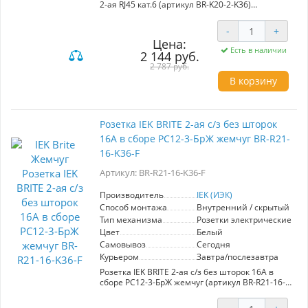
2-ая RJ45 кат.6 (артикул BR-K20-2-K36)
предназначена для создания надежных
сетевых подключений в офисах и домашних
-
+
условиях. Модель поддерживает
Цена:
высокоскоростную передачу данных,
Есть в наличии
2 144 руб.
обеспечивая стабильную работу локальных
сетей. Преимущества этой розетки включают
2 787 руб.
два порта RJ45, что позволяет подключать
В корзину
несколько устройств одновременно, а также
современный дизайн в цвете "жемчуг",
гармонично вписывающийся в любой
интерьер. Установка проста и быстра, что
Розетка IEK BRITE 2-ая с/з без шторок
сокращает время на монтаж. Изготовлена из
16А в сборе РС12-3-БрЖ жемчуг BR-R21-
качественных материалов, что гарантирует
долговечность и надежность в эксплуатации.
16-K36-F
IEK BRITE BASE станет отличным решением
для пользователей, ценящих
Артикул: BR-R21-16-K36-F
функциональность и стиль.
Производитель
IEK (ИЭК)
Способ монтажа
Внутренний / скрытый
Тип механизма
Розетки электрические
Цвет
Белый
Самовывоз
Сегодня
Курьером
Завтра/послезавтра
Розетка IEK BRITE 2-ая с/з без шторок 16А в
сборе РС12-3-БрЖ жемчуг (артикул BR-R21-16-
K36-F) предназначена для надежного
подключения электрических приборов в