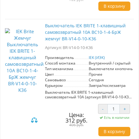
комнатах, кухнях и на улице. Элегантный
В корзину
жемчужный цвет в сочетании с современным
дизайном позволяет гармонично вписать
розетку в любой интерьер. Шторки
предотвращают попадание посторонних
Выключатель IEK BRITE 1-клавишный
предметов, обеспечивая дополнительную
самовозвратный 10А ВС10-1-4-БрЖ
безопасность для детей. Простота монтажа и
высокая прочность материалов делают эту
жемчуг BR-V14-0-10-K36
розетку долговечным и практичным выбором
для вашего дома или офиса. Выбирая IEK
Артикул: BR-V14-0-10-K36
BRITE, вы получаете качество, стиль и защиту в
одном решении.
Производитель
IEK (ИЭК)
Способ монтажа
Внутренний / скрытый
Тип механизма
Выключатели кнопочные
Цвет
Прочее
Самовывоз
Сегодня
Курьером
Завтра/послезавтра
Выключатель IEK BRITE 1-клавишный
самовозвратный 10А (артикул BR-V14-0-10-K36)
представляет собой надежный и стильный
элемент для управления электроприборами.
-
+
Он выполнен в изысканном жемчужном цвете,
Цена:
что позволяет ему легко вписаться в любой
Есть в наличии
312 руб.
интерьер, создавая гармоничное оформление
пространства. Серия "BRITE" от производителя
406 руб.
IEK (ИЭК) отличается высоким качеством
В корзину
используемых материалов, что обеспечивает
долговечность и надежность в эксплуатации.