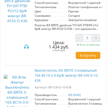
который удовлетворит требования даже самых
Способ монтажа
Внутренний / скрытый
взыскательных пользователей.
Тип механизма
Розетки телефонные и ко
Цвет
Прочее
Самовывоз
Сегодня
Курьером
Завтра/послезавтра
Розетка IEK BRITE двойная TV+SAT РТВ/РСп12-
БрЖ жемчуг BR-AF20-O-K36 – это идеальное
решение для подключения телевизионных и
спутниковых антенн в вашем доме. Модель
-
+
выделяется современным дизайном в цвете
Цена:
жемчуг, который гармонично вписывается в
Есть в наличии
1 434 руб.
любой интерьер. Преимущества данной
розетки включают возможность
1 864 руб.
одновременного подключения телевидения и
В корзину
спутникового оборудования, что обеспечивает
максимальную функциональность.
Высококачественные материалы гарантируют
долговечность и надежность в эксплуатации.
Выключатель IEK BRITE 3-клавишный
Простота установки и удобство в
10А ВС10-3-0-БрЖ жемчуг BR-V30-0-10-
использовании делают её отличным выбором
как для профессиональных электриков, так и
K36
для домашних мастеров. Выбирая IEK BRITE, вы
получаете не только стильный элемент
Артикул: BR-V30-0-10-K36
интерьера, но и высокоэффективное решение
для ваших мультимедийных потребностей.
Производитель
IEK (ИЭК)
Способ монтажа
Внутренний / скрытый
Тип механизма
Выключатели 3-клавишны