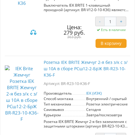
Выключатель IEK BRITE 1-клавишный
проходной (артикул: BR-V12-0-10-K36) является
идеальным выбором для современных
интерьеров благодаря своему элегантному
-
+
дизайну в жемчужном цвете. Серия "BRITE" от
Цена:
IEK предлагает надежные и функциональные
Есть в наличии
279 руб.
электроустановочные изделия, сочетая
премиум-материалы и европейские стандарты
363 руб.
качества. С максимальной нагрузкой 10А, этот
В корзину
переключатель обеспечивает безопасное
управление освещением в жилых и
коммерческих помещениях. Легкость в
установке и широкий ассортимент позволяют
Розетка IEK BRITE Жемчуг 2-я без з/к с з/
использовать его в любых проектах, сохраняя
ш 10А в сборе РСш12-2-БрЖ BR-R23-10-
стилистическую гармонию. Покупая
выключатель BRITE, вы инвестируете в
K36-F
долговечность и эстетичный вид вашего
пространства.
Артикул: BR-R23-10-K36-F
Производитель
IEK (ИЭК)
Способ монтажа
Внутренний / скрытый
Тип механизма
Розетки электрические
Самовывоз
Сегодня
Курьером
Завтра/послезавтра
Розетка IEK BRITE Жемчуг 2-я без заземления с
защитными шторками (артикул BR-R23-10-K36-
F) предназначена для безопасного