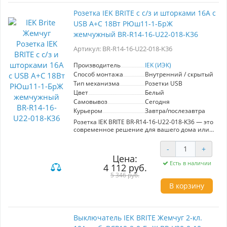
подходит для подключения различных
бытовых приборов, обеспечивая стабильную
Розетка IEK BRITE с с/з и шторками 16А с
работу. Удобная конструкция позволяет легко
USB A+C 18Вт РЮш11-1-БрЖ
устанавливать и заменять устройство, а
высококачественные материалы гарантируют
жемчужный BR-R14-16-U22-018-K36
долговечность и надежность в эксплуатации.
IEK BRITE — это идеальный выбор для тех, кто
Артикул: BR-R14-16-U22-018-K36
ценит функциональность и эстетику в одном
решении.
Производитель
IEK (ИЭК)
Способ монтажа
Внутренний / скрытый
Тип механизма
Розетки USB
Цвет
Белый
Самовывоз
Сегодня
Курьером
Завтра/послезавтра
Розетка IEK BRITE BR-R14-16-U22-018-K36 — это
современное решение для вашего дома или
офиса. Она оснащена защитными шторками и
обеспечивает безопасное подключение
-
+
устройств с током до 16А. Встроенные USB-
Цена:
порты A и C мощностью 18Вт позволяют
Есть в наличии
4 112 руб.
одновременно заряжать несколько гаджетов,
что удобно в условиях активного
5 346 руб.
использования. Элегантный жемчужный цвет
В корзину
гармонично вписывается в любой интерьер,
добавляя стиль и современность. Простота
установки и надежность конструкции делают
эту розетку идеальным выбором для
Выключатель IEK BRITE Жемчуг 2-кл.
пользователей, ценящих качество и