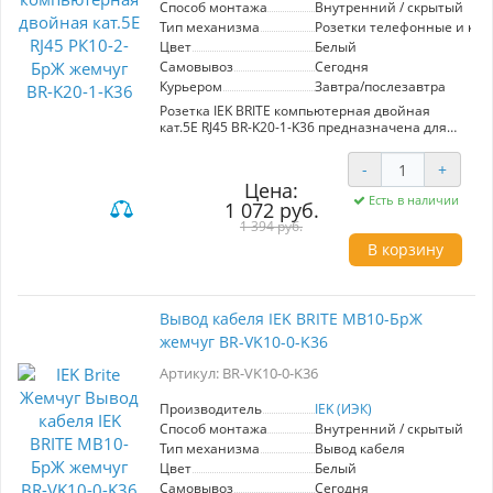
Способ монтажа
Внутренний / скрытый
Тип механизма
Розетки телефонные и ко
Цвет
Белый
Самовывоз
Сегодня
Курьером
Завтра/послезавтра
Розетка IEK BRITE компьютерная двойная
кат.5E RJ45 BR-K20-1-K36 предназначена для
установки в офисах и домашних условиях. Она
обеспечивает надежное подключение к сети и
-
+
высокую скорость передачи данных,
Цена:
соответствующую стандарту категории 5E.
Есть в наличии
1 072 руб.
Данная модель оснащена двумя портами RJ45,
что позволяет подключать несколько
1 394 руб.
устройств одновременно без потери качества
В корзину
сигнала. Корпус выполнен в элегантном цвете
жемчуг, что делает розетку стильным
элементом интерьера. Простота монтажа и
высокая степень защиты от внешних
Вывод кабеля IEK BRITE МВ10-БрЖ
воздействий гарантируют долговечность и
жемчуг BR-VK10-0-K36
безопасность использования. Розетка
подходит для стандартных монтажных
Артикул: BR-VK10-0-K36
коробок, что упрощает установку.
Производитель
IEK (ИЭК)
Способ монтажа
Внутренний / скрытый
Тип механизма
Вывод кабеля
Цвет
Белый
Самовывоз
Сегодня