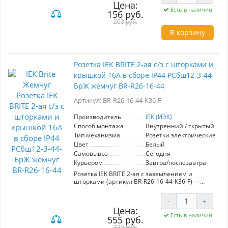
Цена:
обеспечивает долговечность и безопасность в
Есть в наличии
156 руб.
эксплуатации. Эстетичный жемчужный цвет
подходит для любого интерьера, добавляя ему
203 руб.
изящности. Устройство легко устанавливается
В корзину
и имеет компактные размеры, что делает его
идеальным для использования в
ограниченных пространствах. Отсутствие
заземления делает эту розетку подходящей
Розетка IEK BRITE 2-ая с/з с шторками и
для подключения маломощных приборов.
крышкой 16А в сборе IP44 РСбш12-3-44-
Надежная защита от перегрева и
механических повреждений гарантирует
БрЖ жемчуг BR-R26-16-44
безопасное использование в домашних
условиях.
Артикул: BR-R26-16-44-K36-F
Производитель
IEK (ИЭК)
Способ монтажа
Внутренний / скрытый
Тип механизма
Розетки электрические
Цвет
Белый
Самовывоз
Сегодня
Курьером
Завтра/послезавтра
Розетка IEK BRITE 2-ая с заземлением и
шторками (артикул BR-R26-16-44-K36-F) —
надежное решение для обеспечения
электробезопасности в помещениях с высокой
-
+
влажностью. Номинальная сила тока 16А и
Цена:
степень защиты IP44 гарантируют защиту от
Есть в наличии
555 руб.
влаги и пыли, что делает данную модель
идеальной для использования в ванных
722 руб.