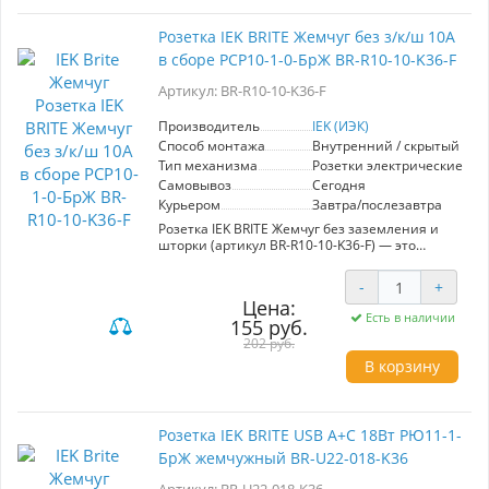
своему двухклавишному механизму, данный
выключатель удобно управляет освещением,
Розетка IEK BRITE Жемчуг без з/к/ш 10А
сочетая функциональность с эстетикой. Это
в сборе РСР10-1-0-БрЖ BR-R10-10-K36-F
идеальный выбор для тех, кто ценит качество
и стиль в каждой детали. Выберите IEK BRITE
Артикул: BR-R10-10-K36-F
для создания уютной и современной
атмосферы в вашем пространстве.
Производитель
IEK (ИЭК)
Способ монтажа
Внутренний / скрытый
Тип механизма
Розетки электрические
Самовывоз
Сегодня
Курьером
Завтра/послезавтра
Розетка IEK BRITE Жемчуг без заземления и
шторки (артикул BR-R10-10-K36-F) — это
надежное и стильное решение для вашего
интерьера. С максимальной нагрузкой 10А,
-
+
она подходит для подключения различных
Цена:
бытовых приборов. Особенностью данной
Есть в наличии
155 руб.
модели является отсутствие заземления и
защитной шторки, что делает её идеальной
202 руб.
для использования в помещениях с
В корзину
минимальными требованиями к
безопасности. Изготовленная из
качественных материалов, розетка
обеспечивает долгий срок службы и стойкость
Розетка IEK BRITE USB A+C 18Вт РЮ11-1-
к внешним воздействиям. Элегантный
БрЖ жемчужный BR-U22-018-K36
жемчужный цвет вписывается в любой
интерьер, добавляя ему современный акцент.