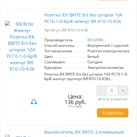
для коммерческих объектов. Цвет жемчуг
придаст вашему интерьеру элегантность и
стиль, а широкая цветовая палитра линии
Розетка IEK BRITE б/з без шторок 10А
"BRITE" дает возможность легко интегрировать
РС10-1-0-БрЖ жемчуг BR-R10-10-K36
изделие в любой проект. Выключатель имеет
одну клавишу и рассчитан на ток в 10А, что
Артикул: BR-R10-10-K36
делает его универсальным для различных
условий использования. Качество от IEK
гарантирует долговечность и безопасность,
Производитель
IEK (ИЭК)
что делает этот выключатель обязательным
Способ монтажа
Внутренний / скрытый
элементом вашего электрического
Тип механизма
Розетки электрические
оборудования.
Цвет
Белый
Самовывоз
Сегодня
Курьером
Завтра/послезавтра
Розетка IEK BRITE б/з без шторок 10А РС10-1-0-
БрЖ жемчуг (артикул BR-R10-10-K36)
предназначена для безопасного подключения
электроприборов в помещениях.
-
+
Изготавливается из высококачественного
Цена:
пластика, что обеспечивает долговечность и
Есть в наличии
136 руб.
устойчивость к механическим повреждениям.
Ключевые характеристики: - Номинальный
177 руб.
ток: 10А - Цвет: жемчуг - Без шторок: удобство в
В корзину
использовании - Степень защиты: IP20 (для
внутреннего применения) Преимущества: -
Современный и стильный дизайн, который
гармонично впишется в любой интерьер. -
Выключатель IEK BRITE 2-клавишный
Простота установки и эксплуатации. - Высокая