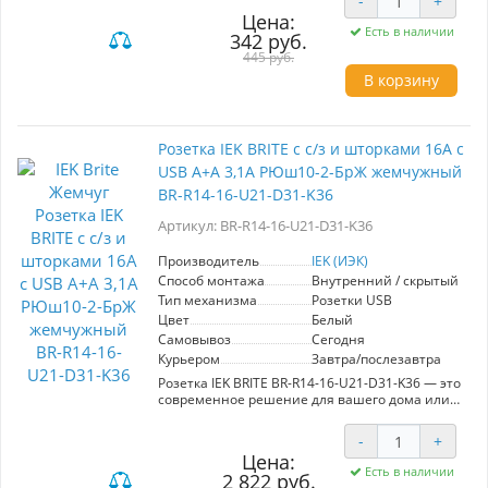
-
+
домашних и офисных условиях. Изготовлена
Цена:
из качественного, устойчивого к
Есть в наличии
342 руб.
механическим повреждениям материала, что
обеспечивает долговечность и безопасность
445 руб.
использования. Ключевые характеристики: -
В корзину
Номинальный ток: 16А - Тип: с заземлением -
Цвет: жемчужный - Без шторок, что упрощает
доступ к разъемам Преимущества: - Удобство в
использовании благодаря простому дизайну. -
Розетка IEK BRITE с с/з и шторками 16А с
Эстетичный внешний вид, который
USB A+A 3,1А РЮш10-2-БрЖ жемчужный
гармонично впишется в любой интерьер. -
Высокая степень надежности и безопасности,
BR-R14-16-U21-D31-K36
обеспечивающая защиту от короткого
замыкания и перегрузок. Эта розетка станет
Артикул: BR-R14-16-U21-D31-K36
идеальным решением для тех, кто ценит
качество и стиль в электрических устройствах.
Производитель
IEK (ИЭК)
Способ монтажа
Внутренний / скрытый
Тип механизма
Розетки USB
Цвет
Белый
Самовывоз
Сегодня
Курьером
Завтра/послезавтра
Розетка IEK BRITE BR-R14-16-U21-D31-K36 — это
современное решение для вашего дома или
офиса. Модель оснащена защитными
шторками и имеет два USB порта с общей
-
+
мощностью 3,1А, что позволяет удобно
Цена:
заряжать мобильные устройства без
Есть в наличии
2 822 руб.
необходимости в дополнительных адаптерах.