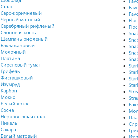
Шоколад
Favo
Сталь
Fav
Серо-коричневый
Fav
Черный матовый
Flo
Серебряный рифленый
Flo
Слоновая кость
Sna
Шампань рифленый
Sna
Баклажановый
Sna
Молочный
Sna
Платина
Sna
Сиреневый туман
Sta
Грифель
Sta
Фисташковый
Sta
Изумруд
Sta
Карбон
Str
Мокко
Str
Белый лотос
Бак
Сосна
Мо
Нержавеющая сталь
Пла
Никель
Сир
Сахара
Гри
Белый матовый
Изу