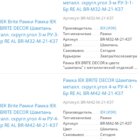
металл. скругл.угол 3-м РУ-3-1-
Бр RE AL BR-M32-M-21-K37
Артикул: BR-M32-M-21-K37
Производитель
IEK (ИЭК)
Тип механизма
Рамки
Артикул
BR-M32-M-21-K37
Цвет
Шампань
Самовывоз
Сегодня
Курьером
Завтра/послезавтра
Рамка IEK BRITE DECOR в цвете
"шампань" с металлической отделкой и
скругленными углами предназначена
для установки трех модулей. Артикул
Рамка IEK BRITE DECOR Шампань
BR-M32-M-21-K37 представляет собой
элемент серии электроустановочных
металл. скругл.угол 4-м РУ-4-1-
изделий "BRITE", характеризующейся
Бр RE AL BR-M42-M-21-K37
современным дизайном и высоким
качеством. Изготовленная из
Артикул: BR-M42-M-21-K37
материалов премиум-класса, эта рамка
не только привлекает внимание своим
Производитель
IEK (ИЭК)
стильным внешним видом, но и
Тип механизма
Рамки
гарантирует надежность в
эксплуатации, что делает её
Артикул
BR-M42-M-21-K37
идеальным выбором для жилых и
Цвет
Шампань
коммерческих интерьеров.
Самовывоз
Сегодня
Универсальный цвет и широкий