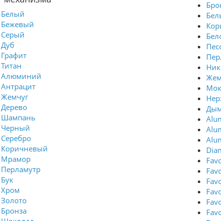
Бро
Белый
Бел
Бежевый
Кор
Серый
Бел
Дуб
Пес
Графит
Пер
Титан
Ник
Алюминий
Же
Антрацит
Мок
Жемчуг
Нер
Дерево
Дым
Шампань
Alu
Черный
Alu
Серебро
Alu
Коричневый
Dia
Мрамор
Favo
Перламутр
Fav
Бук
Fav
Хром
Fav
Золото
Fav
Бронза
Fav