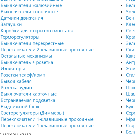
Выключатели жалюзийные
Бел
Выключатели кнопочные
Зол
Датчики движения
Вен
Заглушки
Кле
Коробки для открытого монтажа
Све
Терморегуляторы
Кра
Выключатели перекрестные
Зел
Переключатели 2-клавишные проходные
Сли
Остальные механизмы
Как
Выключатель + розетка
Ант
Изоляторы
Жем
Розетки телеф/комп
Ста
Вывод кабеля
Чер
Розетка аудио
Шок
Выключатели карточные
Шам
Встраиваемая подсветка
Чер
Выдвижной блок
Бук
Светорегуляторы (Диммеры)
Сер
Переключатели 1-клавишные проходные
Мра
Переключатели 1-клавишные проходные
Ста
Бел
т механизма