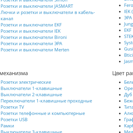
Fer
Розетки и выключатели JASMART
IEK 
Лючки и розетки и выключатели в кабель-
ЭРА 
канал
Jung
Розетки и выключатели EKF
EKF
Розетки и выключатели IEK
STE
Розетки и выключатели Bironi
Syst
Розетки и выключатели ЭРА
Gus
Розетки и выключатели Merten
Btic
Jasm
 механизма
Цвет ра
Розетки электрические
Бел
Выключатели 1-клавишные
Оре
Выключатели 2-клавишные
Дуб
Переключатели 1-клавишные проходные
Беж
Розетки TV
Тит
Розетки телефонные и компьютерные
Ал
Розетки USB
Гра
Рамки
Кар
Выключатели 3-клавишные
Мед