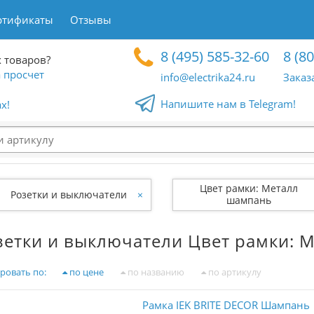
ртификаты
Отзывы
8 (495) 585-32-60
8 (8
 товаров?
 просчет
info@electrika24.ru
Заказ
Напишите нам в Telegram!
x!
Цвет рамки: Металл
Розетки и выключатели
×
шампань
зетки и выключатели Цвет рамки: 
ровать по:
по цене
по названию
по артикулу
Рамка IEK BRITE DECOR Шампань