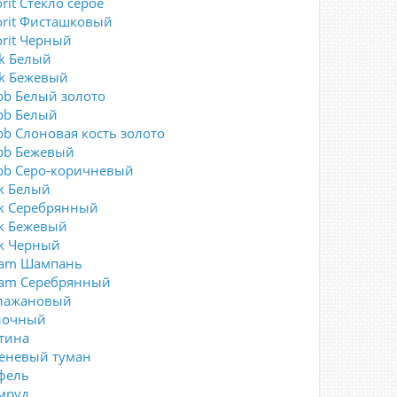
rit Стекло серое
orit Фисташковый
orit Черный
ck Белый
ck Бежевый
bb Белый золото
bb Белый
bb Слоновая кость золото
bb Бежевый
bb Серо-коричневый
rk Белый
rk Серебрянный
rk Бежевый
rk Черный
eam Шампань
eam Серебрянный
лажановый
лочный
тина
еневый туман
фель
мруд