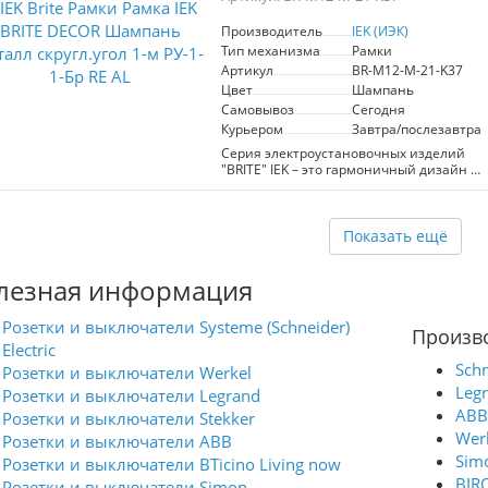
гармонично впишется в любые
интерьерные решения, подчеркивая их
Производитель
IEK (ИЭК)
современность и изящность. Рамка
Тип механизма
Рамки
предназначена для установки двух
механизмов, что делает её
Артикул
BR-M12-M-21-K37
универсальным выбором как для
Цвет
Шампань
жилых помещений, так и для
Самовывоз
Сегодня
коммерческих объектов. Широкая
Курьером
Завтра/послезавтра
палитра и вариативность дизайна
позволяют легко реализовать стильные
Серия электроустановочных изделий
решения в едином стиле, подходящие
"BRITE" IEK – это гармоничный дизайн и
для различных типов отделки.
европейский подход, надежность в
Выбирайте IEK BRITE – это надежность,
эксплуатации и привлекательная цена.
обращающая на себя внимание!
В линейке "BRITE" использованы
материалы премиум-класса. Цветовая
Показать ещё
палитра и широкий ассортимент
позволяют решить все задачи при
лезная информация
строительстве и ремонте жилой и
коммерческой недвижимости,
выполнить современные интерьеры в
Розетки и выключатели Systeme (Schneider)
едином стиле.
Произв
Electric
Schn
Розетки и выключатели Werkel
Leg
Розетки и выключатели Legrand
ABB
Розетки и выключатели Stekker
Wer
Розетки и выключатели ABB
Sim
Розетки и выключатели BTicino Living now
BIR
Розетки и выключатели Simon