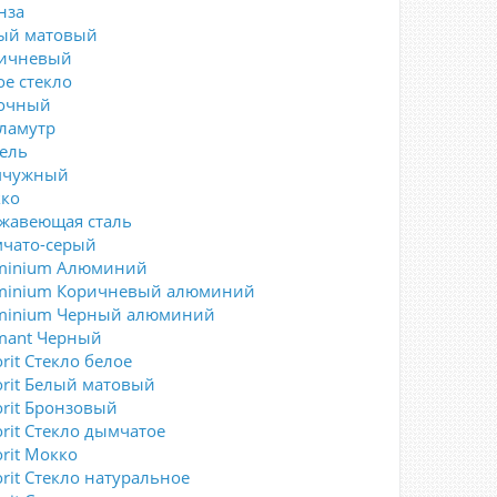
нза
ый матовый
ичневый
ое стекло
очный
ламутр
ель
мчужный
ко
жавеющая сталь
чато-серый
minium Алюминий
minium Коричневый алюминий
minium Черный алюминий
mant Черный
rit Стекло белое
orit Белый матовый
orit Бронзовый
orit Стекло дымчатое
orit Мокко
orit Стекло натуральное