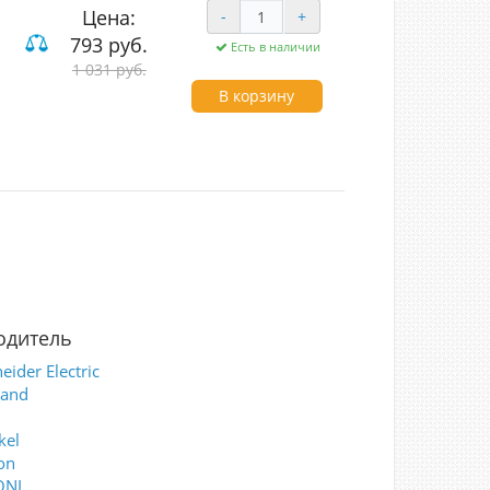
Цена:
-
+
793 руб.
Есть в наличии
1 031 руб.
В корзину
одитель
eider Electric
rand
kel
on
ONI