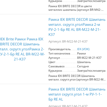
Курьером
Завтра/послезавтра
ассортимент вариантов позволят
гармонично вписать рамку в любой
Рамка IEK BRITE DECOR в цвете
интерьере, придавая помещению
металлик шампань (артикул BR-M42-M-
завершенный и современный вид.
21-K37) – идеальное решение для
Рамка идеально подходит для
создания стильных и современных
Рамка IEK BRITE DECOR Шампань
использования в проектах ремонта и
интерьеров. Эта 4-местная рамка из
строительства.
серии электроустановочных изделий
металл. скругл.уголРамка 2-м
"BRITE" сочетает в себе гармоничный
РУ-2-1-Бр RE AL BR-M22-M-21-
дизайн и высокое качество материалов
K37
премиум-класса, что гарантирует
надежную эксплуатацию. Скругленные
Артикул: BR-M22-M-21-K37
углы придают изделию элегантность и
эстетическую завершенность, а
металлическое покрытие в оттенке
Производитель
IEK (ИЭК)
шампань легко вписывается в любые
Тип механизма
Рамки
интерьеры, будь то жилое или
Артикул
BR-M22-M-21-K37
коммерческое помещение. Благодаря
Цвет
Шампань
разнообразной цветовой палитре и
Самовывоз
Сегодня
широкому ассортименту рамок, вы
сможете гармонично сочетать их с
Курьером
Завтра/послезавтра
другими элементами декора, создавая
Рамка IEK BRITE DECOR Шампань
функциональное и стильное
металл. скругл.угол (артикул BR-M22-M-
пространство. Производитель IEK
21-K37) представляет собой стильный
известен своим европейским подходом
элемент электроустановочных изделий
к производству, что делает эту рамку не
Рамка IEK BRITE DECOR Шампань
серии "BRITE". Изготавливаясь из
только привлекательной, но и
материалов премиум-класса, она
металл скругл.угол 1-м РУ-1-1-
надежной. Выбор рамки IEK BRITE
обеспечивает долговечность и
Бр RE AL
DECOR – шаг к созданию комфортного и
надежность в эксплуатации.
современного интерьера.
Элегантный цвет "металл шампань"
Артикул: BR-M12-M-21-K37