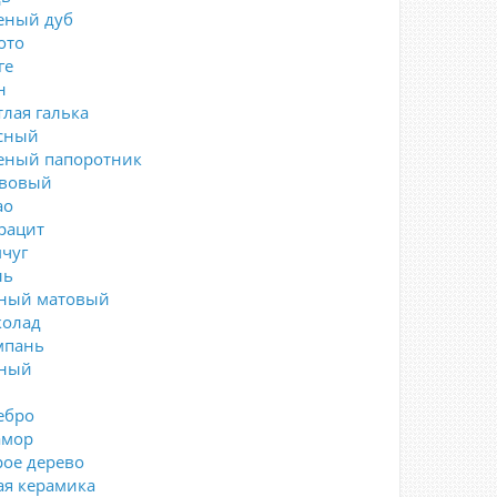
еный дуб
ото
ге
н
тлая галька
сный
еный папоротник
вовый
ао
рацит
чуг
ль
ный матовый
олад
пань
ный
ебро
мор
рое дерево
ая керамика