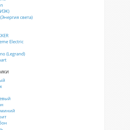
on
(ИЭК)
(Энергия света)
KKER
eme Electric
i
ino (Legrand)
art
мки
ый
х
евый
ан
юминий
фит
бон
ь