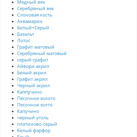
Медный век
Серебряный век
Cлоновая кость
Аквамарин
Белый+Серый
Базальт
Лотос
Графит матовый
Серебряный матовый
серый-графит
Айвори акрил
Белый акрил
Графит акрил
Черный акрил
Каппучино
Песочное золото
Песочное золто
Капучино
черный уголь
платиново-серый
белый фарфор
Беый