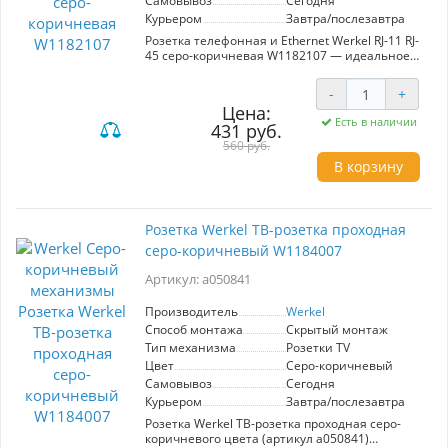
Самовывоз
Сегодня
Курьером
Завтра/послезавтра
Розетка телефонная и Ethernet Werkel RJ-11 RJ-
45 серо-коричневая W1182107 — идеальное
решение для организации связи в вашем
доме или офисе. Изготовленная из
-
+
качественных материалов, она обеспечивает
Цена:
надежное соединение для телефонных и
Есть в наличии
431 руб.
сетевых устройств. Ключевые характеристики:
- Поддержка стандартов RJ-11 и RJ-45 для
560 руб.
подключения телефонов и интернет-
В корзину
оборудования. - Элегантный серо-коричневый
цвет, который гармонично впишется в любой
интерьер. - Простота установки и
эксплуатации, что делает её подходящей как
Розетка Werkel ТВ-розетка проходная
для профессионалов, так и для домашних
серо-коричневый W1184007
пользователей. Преимущества: -
Обеспечивает стабильное соединение и
Артикул: a050841
высокую скорость передачи данных. -
Долговечность и надежность в эксплуатации
благодаря качественным компонентам. -
Производитель
Werkel
Эстетичный дизайн позволяет использовать
Способ монтажа
Скрытый монтаж
розетку в различных помещениях без ущерба
Тип механизма
Розетки TV
для стиля. Выбор этой розетки — это шаг к
Цвет
Серо-коричневый
удобству и качеству связи в вашем
Самовывоз
Сегодня
пространстве.
Курьером
Завтра/послезавтра
Розетка Werkel ТВ-розетка проходная серо-
коричневого цвета (артикул a050841)