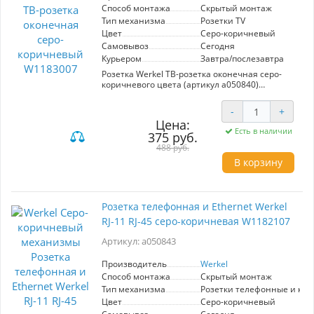
избежать проблем с обслуживанием.
Способ монтажа
Скрытый монтаж
Уникальная эргономика минимизирует
Тип механизма
Розетки TV
искрение при эксплуатации светодиодов, а
Цвет
Серо-коричневый
короткий и тихий ход клавиши обеспечивает
Самовывоз
Сегодня
комфортное использование. Werkel W1112007
— идеальное решение для современных
Курьером
Завтра/послезавтра
интерьеров, сочетающее функциональность с
Розетка Werkel ТВ-розетка оконечная серо-
эстетикой.
коричневого цвета (артикул a050840)
предназначена для подключения телевизоров
и других аудиовизуальных устройств.
-
+
Изготовлена из высококачественного
Цена:
пластика, она обеспечивает надежную защиту
Есть в наличии
375 руб.
от механических повреждений и устойчивость
к воздействию ультрафиолетового света.
488 руб.
Элегантный серо-коричневый оттенок
В корзину
гармонично вписывается в любой интерьер,
добавляя ему стильный акцент. Простота
установки и высокая проводимость
гарантируют стабильную работу без потерь
Розетка телефонная и Еthernet Werkel
сигнала. Розетка соответствует современным
RJ-11 RJ-45 серо-коричневая W1182107
стандартам безопасности и подходит для
использования в жилых и офисных
Артикул: a050843
помещениях.
Производитель
Werkel
Способ монтажа
Скрытый монтаж
Тип механизма
Розетки телефонные и ко
Цвет
Серо-коричневый