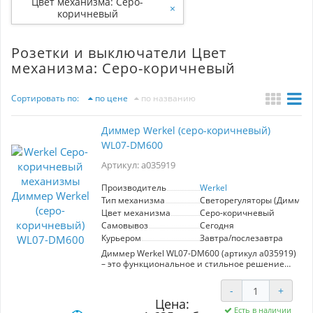
Цвет механизма: Серо-
×
коричневый
Розетки и выключатели Цвет
механизма: Серо-коричневый
Сортировать по:
по цене
по названию
Диммер Werkel (серо-коричневый)
WL07-DM600
Артикул: a035919
Производитель
Werkel
Тип механизма
Светорегуляторы (Диммер
Цвет механизма
Серо-коричневый
Самовывоз
Сегодня
Курьером
Завтра/послезавтра
Диммер Werkel WL07-DM600 (артикул a035919)
– это функциональное и стильное решение
для управления освещением в вашем доме.
Выполненный в серо-коричневом цвете, он
-
+
гармонично впишется в любой интерьер.
Цена:
Диммер легко устанавливается в разрыв цепи,
Есть в наличии