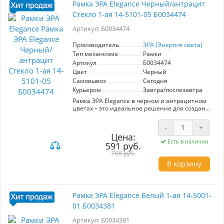
Рамка ЭРА Elegance Черный/антрацит
Простота установки и замены, что делает её
Стекло 1-ая 14-5101-05 Б0034474
удобной в использовании. - Легкость в уходе и
чистке, благодаря гладкой поверхности. Эта
Артикул: Б0034474
рамка не только придаст вашему пространству
завершенность, но и обеспечит
функциональность. Выберите ЭРА Elegance
Производитель
ЭРА (Энергия света)
для создания стильного и комфортного
Тип механизма
Рамки
пространства.
Артикул
Б0034474
Цвет
Черный
Самовывоз
Сегодня
Курьером
Завтра/послезавтра
Рамка ЭРА Elegance в черном и антрацитном
цветах – это идеальное решение для создания
стильного и современного интерьера.
Изготавливаемая из высококачественных
-
+
материалов, эта 1-ая рамка с стеклом сочетает
Цена:
в себе элегантный дизайн и
Есть в наличии
591 руб.
функциональность. Она легко
устанавливается и идеально подходит для
768 руб.
использования в жилых и офисных
В корзину
помещениях. Модель 14-5101-05 обеспечивает
надежную защиту электрических соединений
и гармонично вписывается в различные стили
оформления. Устойчивость к механическим
Рамка ЭРА Elegance Белый 1-ая 14-5001-
повреждениям и простота в уходе делают ее
01 Б0034381
практичным выбором для повседневного
использования. Обновите ваш интерьер с
Артикул: Б0034381
помощью рамки ЭРА Elegance, которая добавит