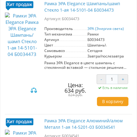
подчеркивая индивидуальность вашего стиля.
Рамка ЭРА Elegance Шампань/шамп
Выберите ЭРА Elegance для создания уютной и
Стекло 1-ая 14-5101-04 Б0034473
современной атмосферы.
Артикул: Б0034473
Производитель
ЭРА (Энергия света)
Тип механизма
Рамки
Артикул
Б0034473
Цвет
Шампань\
Самовывоз
Сегодня
Курьером
Завтра/послезавтра
Рамка ЭРА Elegance в цвете шампань с
стеклянной вставкой — стильное решение
для вашего интерьера. Артикул Б0034473,
предназначена для установки одной розетки
-
+
или выключателя. Изготовлена из
Цена:
высококачественных материалов, что
Есть в наличии
634 руб.
обеспечивает долговечность и устойчивость к
повреждениям. Эстетичный дизайн и
824 руб.
элегантная отделка добавляют изысканности
В корзину
любому помещению, будь то квартира, офис
или общественное пространство. Легкость
монтажа позволяет быстро установить рамку
без лишних усилий. Идеально подходит для
Рамка ЭРА Elegance Алюминий/алюм
современных интерьеров, подчеркивает вкус
Металл 1-ая 14-5201-03 Б0034541
и внимание к деталям. Выберите ЭРА Elegance
для создания гармоничной атмосферы в
Артикул: Б0034541
вашем доме.