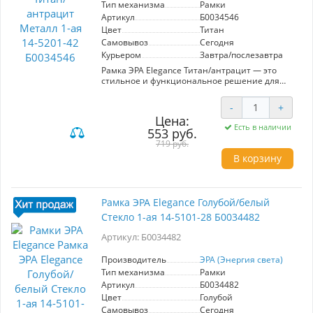
Тип механизма
Рамки
Артикул
Б0034546
Цвет
Титан
Самовывоз
Сегодня
Курьером
Завтра/послезавтра
Рамка ЭРА Elegance Титан/антрацит — это
стильное и функциональное решение для
современного интерьера. Изготовленная из
прочного металла, она сочетает в себе
-
+
элегантный титан и глубокий антрацит, что
Цена:
позволяет ей гармонично вписываться в
Есть в наличии
553 руб.
любые цветовые схемы. Модель обладает
одной ячейкой, что делает её идеальной для
719 руб.
установки в местах с ограниченным
В корзину
пространством. Устойчивость к механическим
повреждениям и долговечность материала
обеспечивают долгий срок службы. Легкость
монтажа и замены элементов делают рамку
Рамка ЭРА Elegance Голубой/белый
практичной в использовании, что особенно
Стекло 1-ая 14-5101-28 Б0034482
важно при ремонте или обновлении
интерьера. ЭРА — это синоним надежности и
Артикул: Б0034482
качества, что подтверждает данная модель.
Выбирая рамку ЭРА Elegance, вы получаете не
только эстетическое удовольствие, но и
Производитель
ЭРА (Энергия света)
уверенность в надежности и долговечности
Тип механизма
Рамки
вашего решения.
Артикул
Б0034482
Цвет
Голубой
Самовывоз
Сегодня