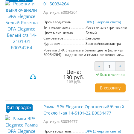
01 Б0034264
без лишних усилий обновить ваше
пространство. Рамка ЭРА Elegance — это не
Артикул: Б0034264
только эстетика, но и надежность, что делает
её отличным выбором для тех, кто ценит
качество и стиль в каждом элементе своего
Производитель
ЭРА (Энергия света)
дома.
Тип механизма
Розетки электрические
Цвет механизма
Белый
Самовывоз
Сегодня
Курьером
Завтра/послезавтра
Розетка ЭРА Elegance в белом цвете (артикул
Б0034264) – надежное и стильное решение
для вашего дома. Оборудованная
автоматическими клеммами, она
-
+
обеспечивает надежную фиксацию жил
Цена:
кабеля, что повышает безопасность
Есть в наличии
130 руб.
эксплуатации. Механизм предназначен для
установки электрических розеток с
169 руб.
заземлением, что делает его идеальным для
В корзину
бытового использования. Розетка совместима
с различными рамками серии ЭРА Elegance,
которые можно приобрести отдельно:
пластиковыми, стеклянными, металлическими
Рамка ЭРА Elegance Оранжевый/белый
и деревянными, что позволяет выбрать
Стекло 1-ая 14-5101-22 Б0034477
стильное оформление под любой интерьер.
Широкая палитра цветов рамок предоставляет
Артикул: Б0034477
возможность адаптировать розетку под
индивидуальные предпочтения, обеспечивая
гармоничное сочетание с интерьером.
Производитель
ЭРА (Энергия света)