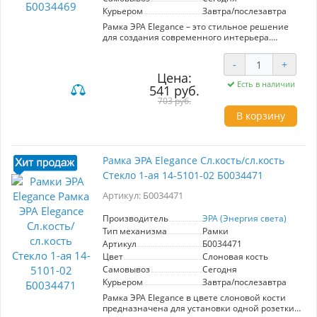
Курьером
Завтра/послезавтра
Рамка ЭРА Elegance – это стильное решение
для создания современного интерьера.
Изготовленная из качественного стекла, она
обладает прозрачным и белым дизайном, что
-
+
позволяет легко вписаться в любые цветовые
Цена:
решения. Модель рассчитана на одну
Есть в наличии
541 руб.
установку, что делает её идеальной для
использования в небольших помещениях или
703 руб.
в комбинации с другими рамками. Прочный
В корзину
материал обеспечивает долговечность и
устойчивость к повреждениям. Простота
монтажа позволит быстро обновить ваш
интерьер без лишних усилий. Рамка подходит
Рамка ЭРА Elegance Сл.кость/сл.кость
для стандартных электрических устройств, что
Стекло 1-ая 14-5101-02 Б0034471
делает её универсальным выбором для любой
комнаты.
Артикул: Б0034471
Производитель
ЭРА (Энергия света)
Тип механизма
Рамки
Артикул
Б0034471
Цвет
Слоновая кость
Самовывоз
Сегодня
Курьером
Завтра/послезавтра
Рамка ЭРА Elegance в цвете слоновой кости
предназначена для установки одной розетки