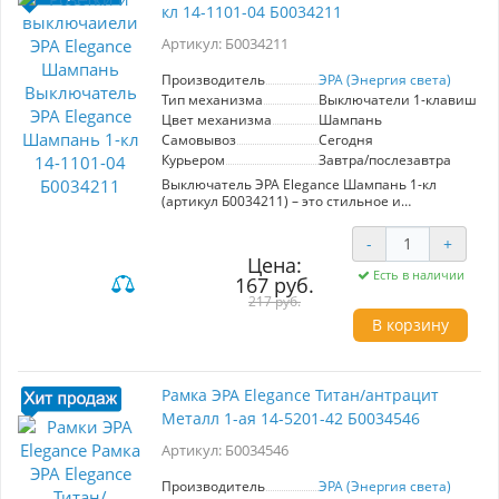
кл 14-1101-04 Б0034211
повреждений. Рамка ЭРА Elegance не только
функциональна, но и станет ярким акцентом,
Артикул: Б0034211
подчеркивающим стиль вашего дома.
Выбирая эту модель, вы получаете высокое
качество и эстетическое удовольствие в одном
Производитель
ЭРА (Энергия света)
решении.
Тип механизма
Выключатели 1-клавишны
Цвет механизма
Шампань
Самовывоз
Сегодня
Курьером
Завтра/послезавтра
Выключатель ЭРА Elegance Шампань 1-кл
(артикул Б0034211) – это стильное и
функциональное решение для вашего
интерьера. С изготовленным из качественных
-
+
материалов механизмом и элегантным
Цена:
шампаневым цветом он станет гармоничным
Есть в наличии
167 руб.
дополнением любого помещения.
Выключатель с 1 клавишей оснащён
217 руб.
автоматическими клеммами, что
В корзину
обеспечивает надёжную фиксацию кабелей и
упрощает установку. Продукция от известного
производителя ЭРА (Энергия света)
гарантирует высокую надёжность и
Рамка ЭРА Elegance Титан/антрацит
долговечность в использовании. Рамка для
Металл 1-ая 14-5201-42 Б0034546
этого механизма приобретается отдельно, что
позволяет выбрать оптимальный вариант,
Артикул: Б0034546
соответствующий вашему дизайну. ЭРА
Elegance – это не просто выключатель, это
элемент стиля и комфорта в вашем доме.
Производитель
ЭРА (Энергия света)