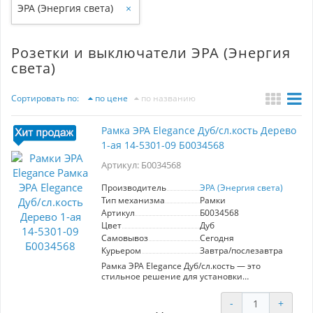
ЭРА (Энергия света)
×
Розетки и выключатели ЭРА (Энергия
света)
Сортировать по:
по цене
по названию
Рамка ЭРА Elegance Дуб/сл.кость Дерево
1-ая 14-5301-09 Б0034568
Артикул: Б0034568
Производитель
ЭРА (Энергия света)
Тип механизма
Рамки
Артикул
Б0034568
Цвет
Дуб
Самовывоз
Сегодня
Курьером
Завтра/послезавтра
Рамка ЭРА Elegance Дуб/сл.кость — это
стильное решение для установки
электрических розеток и выключателей в
интерьере. Изготовлена из качественного
-
+
дерева, что обеспечивает долговечность и