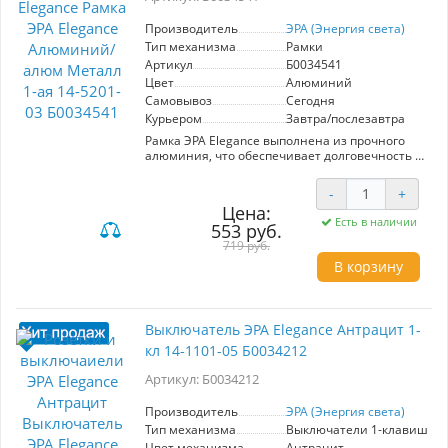
Производитель
ЭРА (Энергия света)
Тип механизма
Рамки
Артикул
Б0034541
Цвет
Алюминий
Самовывоз
Сегодня
Курьером
Завтра/послезавтра
Рамка ЭРА Elegance выполнена из прочного
алюминия, что обеспечивает долговечность и
стильный внешний вид. Модель 1-ая 14-5201-
03 идеально подходит для установки в
-
+
современных интерьерах благодаря своей
Цена:
лаконичной форме и металлическому блеску.
Есть в наличии
553 руб.
Она легко монтируется и совместима с
большинством стандартных выключателей и
719 руб.
розеток, что делает её универсальным
В корзину
решением для вашего дома или офиса.
Основные преимущества этой рамки – это
высокая устойчивость к механическим
повреждениям и коррозии, а также простота в
Выключатель ЭРА Elegance Антрацит 1-
уходе. ЭРА Elegance не только дополняет
кл 14-1101-05 Б0034212
интерьер, но и обеспечивает надежную
защиту проводки. Выбор алюминиевой рамки
Артикул: Б0034212
– это шаг к долговечному и элегантному
решению для любого пространства.
Производитель
ЭРА (Энергия света)
Тип механизма
Выключатели 1-клавишны
Цвет механизма
Антрацит