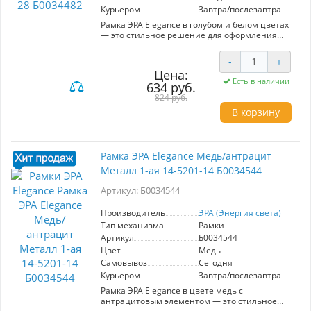
Курьером
Завтра/послезавтра
Рамка ЭРА Elegance в голубом и белом цветах
— это стильное решение для оформления
интерьера. Модель с одним стандартным
местом для установки розетки или
-
+
выключателя идеально вписывается в
Цена:
современные дизайнерские концепции.
Есть в наличии
634 руб.
Изготовленная из высококачественного
стекла, рамка отличается прочностью и
824 руб.
легкостью в уходе, что обеспечивает
В корзину
долговечность эксплуатации. Эстетичный
дизайн и продуманные линии делают её не
только функциональной, но и
привлекательной. Рамка ЭРА Elegance
Рамка ЭРА Elegance Медь/антрацит
подчеркнет индивидуальность вашего
Металл 1-ая 14-5201-14 Б0034544
пространства и гармонично дополнит как
классические, так и современные интерьеры.
Артикул: Б0034544
Простота установки и совместимость с
большинством стандартных
электроустановочных изделий делают её
Производитель
ЭРА (Энергия света)
отличным выбором для любого дома.
Тип механизма
Рамки
Артикул
Б0034544
Цвет
Медь
Самовывоз
Сегодня
Курьером
Завтра/послезавтра
Рамка ЭРА Elegance в цвете медь с
антрацитовым элементом — это стильное