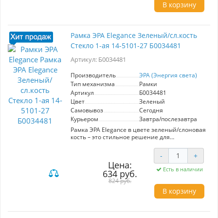
выключателей и розеток. - Материал:
В корзину
высококачественный пластик, устойчивый к
механическим повреждениям и
ультрафиолетовому излучению. - Простота
установки и замены благодаря удобной
Рамка ЭРА Elegance Зеленый/сл.кость
конструкции. Преимущества для
Стекло 1-ая 14-5101-27 Б0034481
пользователя: - Эстетичный внешний вид,
который гармонично впишется в любой
Артикул: Б0034481
интерьер. - Долговечность и надежность, что
гарантирует долгий срок службы. - Легкость в
уходе и чистке. Рамка ЭРА Elegance – это
Производитель
ЭРА (Энергия света)
оптимальный выбор для тех, кто ценит
Тип механизма
Рамки
качество и стиль в деталях.
Артикул
Б0034481
Цвет
Зеленый
Самовывоз
Сегодня
Курьером
Завтра/послезавтра
Рамка ЭРА Elegance в цвете зеленый/слоновая
кость – это стильное решение для
оформления электрических розеток и
выключателей. Артикул: Б0034481.
-
+
Изготовлена из высококачественного
Цена:
пластика, который гарантирует долговечность
Есть в наличии
634 руб.
и устойчивость к механическим
повреждениям. Ключевые характеристики: -
824 руб.
Формат: 1-ая рамка - Материал: пластик - Цвет:
В корзину
зеленый/слоновая кость - Тип вставки: стекло
Преимущества использования рамки ЭРА
Elegance: - Эстетичный дизайн, который
гармонично впишется в любой интерьер. -