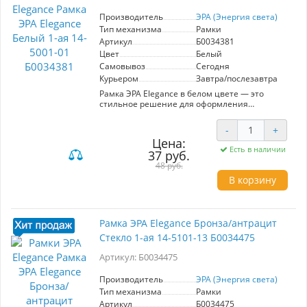
изысканности и современности в любое
пространство.
Производитель
ЭРА (Энергия света)
Тип механизма
Рамки
Артикул
Б0034381
Цвет
Белый
Самовывоз
Сегодня
Курьером
Завтра/послезавтра
Рамка ЭРА Elegance в белом цвете — это
стильное решение для оформления
электроустановок в вашем интерьере. Артикул
Б0034381 представляет собой
-
+
однофункциональную рамку, которая
Цена:
идеально подходит для установки в любом
Есть в наличии
37 руб.
помещении, сочетая в себе простоту и
элегантность. Ключевые характеристики: -
48 руб.
Производитель: ЭРА (Энергия света) - Модель:
В корзину
Elegance - Цвет: Белый - Количество мест: 1 Эта
рамка выполнена из высококачественных
материалов, что обеспечивает долговечность
и устойчивость к механическим
Рамка ЭРА Elegance Бронза/антрацит
повреждениям. Установка не требует
Стекло 1-ая 14-5101-13 Б0034475
специальных навыков, что позволяет легко
заменить старые элементы на новые.
Артикул: Б0034475
Эстетичный дизайн гармонично вписывается
в любой стиль интерьера, добавляя ему
завершенность. Рамка ЭРА Elegance —
Производитель
ЭРА (Энергия света)
отличный выбор для тех, кто ценит качество и
Тип механизма
Рамки
стиль в деталях.
Артикул
Б0034475