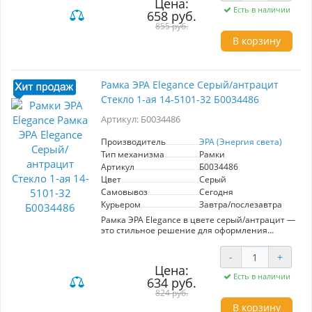
Цена:
эстетический вид. Артикул: Б0034568, модель
Есть в наличии
658 руб.
14-5301-09. Ключевые характеристики: -
Материал: дерево, дуб/сл.кость - Количество
855 руб.
мест: 1 - Подходит для стандартных
В корзину
электрических устройств Преимущества: -
Элегантный дизайн гармонично вписывается
в любой интерьер - Простота установки и
замены - Высокое качество материалов
Рамка ЭРА Elegance Серый/антрацит
гарантирует долговечность Эта рамка станет
Стекло 1-ая 14-5101-32 Б0034486
отличным дополнением к вашему дому,
придавая ему уют и стиль.
Артикул: Б0034486
Производитель
ЭРА (Энергия света)
Тип механизма
Рамки
Артикул
Б0034486
Цвет
Серый
Самовывоз
Сегодня
Курьером
Завтра/послезавтра
Рамка ЭРА Elegance в цвете серый/антрацит —
это стильное решение для оформления
электрических устройств. Модель с одним
местом (артикул 14-5101-32) выполнена из
-
+
качественного пластика, что обеспечивает
Цена:
долговечность и устойчивость к
Есть в наличии
634 руб.
повреждениям. Стеклянная панель придаёт
современный вид и легко очищается от
824 руб.
загрязнений. Ключевые характеристики: -
В корзину