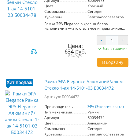
Артикул
Б0034478
использование розетки комфортным и
Цвет
Красный
безопасным. Подходящее решение как для
Самовывоз
Сегодня
дома, так и для офиса.
Курьером
Завтра/послезавтра
Рамка ЭРА Elegance в красно-белом
исполнении — это стильное и практичное
решение для вашего интерьера. Модель 14-
5101-23 сочетает в себе современный дизайн
-
+
и высокое качество материалов.
Цена:
Изготовленная из прочного стекла, рамка
Есть в наличии
634 руб.
устойчива к механическим повреждениям и
легко очищается от загрязнений. Одной из
824 руб.
ключевых особенностей данной модели
В корзину
является ее универсальность: она подходит
для установки в любых помещениях, добавляя
акцент в декор. ЭРА Elegance поддерживает
стандартные размеры, что делает установку
Рамка ЭРА Elegance Алюминий/алюм
простой и быстрой. Красный цвет придаёт
Стекло 1-ая 14-5101-03 Б0034472
яркость, а белые элементы добавляют
лёгкости, что позволяет гармонично вписать
Артикул: Б0034472
рамку в различные стили интерьера. Выбирая
рамку ЭРА, вы получаете не только
функциональный элемент, но и стильный
Производитель
ЭРА (Энергия света)
аксессуар, который подчеркнёт
Тип механизма
Рамки
индивидуальность вашего пространства.
Артикул
Б0034472
Цвет
Алюминий
Самовывоз
Сегодня
Курьером
Завтра/послезавтра