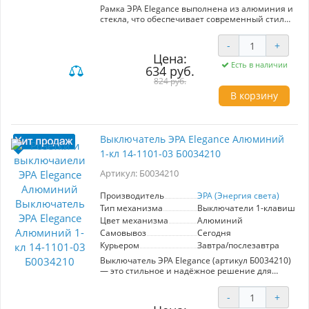
Рамка ЭРА Elegance выполнена из алюминия и
стекла, что обеспечивает современный стиль
и высокую прочность. Артикул: Б0034472,
модель 14-5101-03. Она предназначена для
-
+
установки одного электрического устройства,
Цена:
что делает её идеальным решением для
Есть в наличии
634 руб.
организации пространства в вашем доме или
офисе. Ключевые характеристики включают
824 руб.
лёгкость монтажа и универсальный дизайн,
В корзину
подходящий под различные интерьеры. ЭРА
(Энергия света) гарантирует высокое качество
материалов и долговечность использования.
Преимущества: стильный внешний вид,
Выключатель ЭРА Elegance Алюминий
устойчивость к механическим повреждениям
1-кл 14-1101-03 Б0034210
и простота в уходе. Рамка не только улучшает
эстетику, но и обеспечивает надежную защиту
Артикул: Б0034210
для ваших электрических устройств.
Эффективное решение для создания
комфортной и современной атмосферы.
Производитель
ЭРА (Энергия света)
Тип механизма
Выключатели 1-клавишны
Цвет механизма
Алюминий
Самовывоз
Сегодня
Курьером
Завтра/послезавтра
Выключатель ЭРА Elegance (артикул Б0034210)
— это стильное и надёжное решение для
управления освещением в вашем интерьере.
Механизм выключателя выполнен в
-
+
элегантном алюминиевом цвете, который