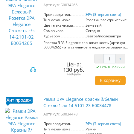
механизмов делают ее удобным выбором для
Артикул: Б0034265
любых помещений. Эстетичный внешний вид
и высокое качество исполнения подчеркивают
статус вашего интерьера, добавляя ему
Производитель
ЭРА (Энергия света)
утонченности. Рамка ЭРА Elegance — это
Тип механизма
Розетки электрические
идеальный баланс между функциональностью
Цвет механизма
Бежевый
и стилем.
Самовывоз
Сегодня
Курьером
Завтра/послезавтра
Розетка ЭРА Elegance слоновая кость (артикул
Б0034265) - это стильное и надежное решение
для вашего интерьера. Оснащенная
заземлением, она обеспечивает высокий
-
+
уровень безопасности при использовании.
Цена:
Розетка включает автоматические клеммы,
Есть в наличии
130 руб.
которые гарантируют надежную фиксацию
проводов, предотвращая возможность
169 руб.
случайного отключения.
В корзину
Модель выполнена в элегантном бежевом
цвете, идеально сочетающемся с различными
стилями оформления. Рамки для установки
Рамка ЭРА Elegance Красный/белый
приобретаются отдельно, что позволяет
Стекло 1-ая 14-5101-23 Б0034478
выбрать подходящий вариант из множества
доступных: пластиковые, стеклянные,
Артикул: Б0034478
металлические и деревянные - все они
помогут создать индивидуальный дизайн.
Производитель
ЭРА (Энергия света)
ЭРА - это гарант качества и долговечности, а
Тип механизма
Рамки
встроенные механизмы делают